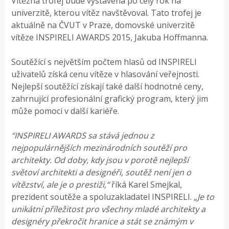
Vítězná trofej bude vystavena po celý rok na
univerzitě, kterou vítěz navštěvoval. Tato trofej je
aktuálně na ČVUT v Praze, domovské univerzitě
vítěze INSPIRELI AWARDS 2015, Jakuba Hoffmanna.
Soutěžící s největším počtem hlasů od INSPIRELI
uživatelů získá cenu vítěze v hlasování veřejnosti.
Nejlepší soutěžící získají také další hodnotné ceny,
zahrnující profesionální grafický program, který jim
může pomoci v další kariéře.
“INSPIRELI AWARDS sa stává jednou z
nejpopulárnějších mezinárodních soutěží pro
architekty. Od doby, kdy jsou v porotě nejlepší
světoví architekti a designéři, soutěž není jen o
vítězství, ale je o prestiži,“
říká Karel Smejkal,
prezident soutěže a spoluzakladatel INSPIRELI.
„Je to
unikátní příležitost pro všechny mladé architekty a
designéry překročit hranice a stát se známým v