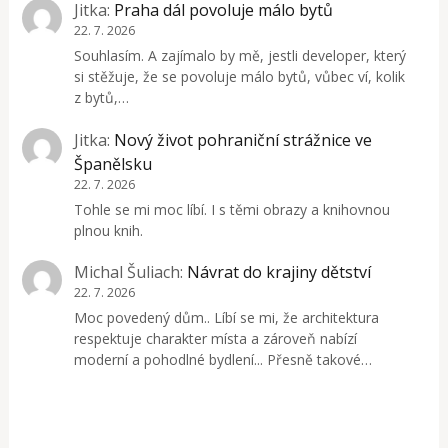
Jitka
:
Praha dál povoluje málo bytů
22. 7. 2026
Souhlasím. A zajímalo by mě, jestli developer, který
si stěžuje, že se povoluje málo bytů, vůbec ví, kolik
z bytů,…
Jitka
:
Nový život pohraniční strážnice ve
Španělsku
22. 7. 2026
Tohle se mi moc líbí. I s těmi obrazy a knihovnou
plnou knih.
Michal Šuliach
:
Návrat do krajiny dětství
22. 7. 2026
Moc povedený dům.. Líbí se mi, že architektura
respektuje charakter místa a zároveň nabízí
moderní a pohodlné bydlení... Přesně takové…