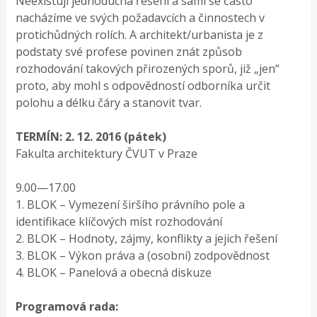
Neexistují jednoduchá řešení a sami se často
nacházíme ve svých požadavcích a činnostech v
protichůdných rolích. A architekt/urbanista je z
podstaty své profese povinen znát způsob
rozhodování takových přirozených sporů, již „jen“
proto, aby mohl s odpovědností odborníka určit
polohu a délku čáry a stanovit tvar.
TERMÍN: 2. 12. 2016 (pátek)
Fakulta architektury ČVUT v Praze
9.00—17.00
1. BLOK – Vymezení širšího právního pole a
identifikace klíčových míst rozhodování
2. BLOK – Hodnoty, zájmy, konflikty a jejich řešení
3. BLOK – Výkon práva a (osobní) zodpovědnost
4. BLOK – Panelová a obecná diskuze
Programová rada: