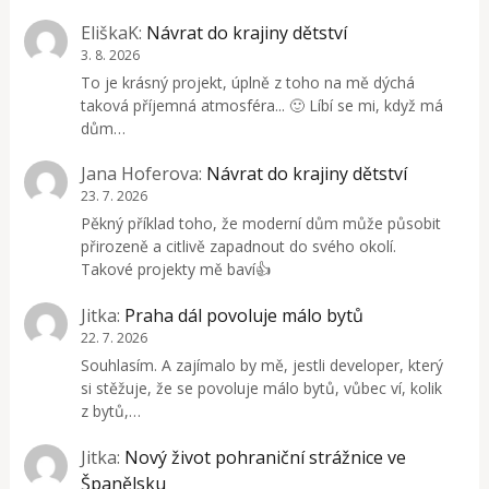
EliškaK
:
Návrat do krajiny dětství
3. 8. 2026
To je krásný projekt, úplně z toho na mě dýchá
taková příjemná atmosféra... 🙂 Líbí se mi, když má
dům…
Jana Hoferova
:
Návrat do krajiny dětství
23. 7. 2026
Pěkný příklad toho, že moderní dům může působit
přirozeně a citlivě zapadnout do svého okolí.
Takové projekty mě baví👍
Jitka
:
Praha dál povoluje málo bytů
22. 7. 2026
Souhlasím. A zajímalo by mě, jestli developer, který
si stěžuje, že se povoluje málo bytů, vůbec ví, kolik
z bytů,…
Jitka
:
Nový život pohraniční strážnice ve
Španělsku