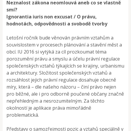
Neznalost zákona neomlouvá aneb co se vlastně
smí?
Ignorantia iuris non excusat / O právu,
hodnotách, odpovědnosti a svobodě tvorby
Letošní ročník bude věnován právním vztahům a
souvislostem v procesech plánování a stavění měst a
obcí. IU 2016 si vytýká za cíl prozkoumat téma
porozumění právu a smyslu a účelu právní regulace
společenských vztahů týkajících se krajiny, urbanismu
a architektury. Složitost společenských vztahů a
rozsáhlost jejich právní regulace dosahuje obecně
míry, která – dle našeho názoru – činí právo nejen
pro běžné, ale i pro odborně poučené občany značně
nepřehledným a nesrozumitelným. Za těchto
okolností je aplikace práva mimořádně
problematická.
Představy o samozřejmosti pozic a vztahů speciálně v