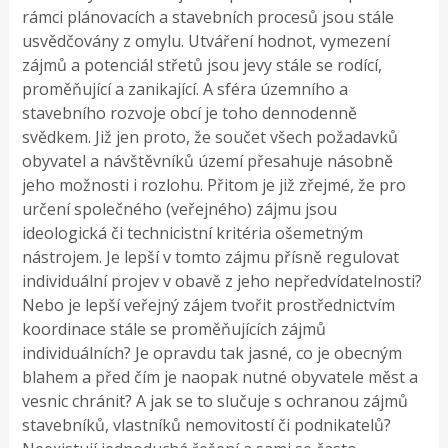
rámci plánovacích a stavebních procesů jsou stále
usvědčovány z omylu. Utváření hodnot, vymezení
zájmů a potenciál střetů jsou jevy stále se rodící,
proměňující a zanikající. A sféra územního a
stavebního rozvoje obcí je toho dennodenně
svědkem. Již jen proto, že součet všech požadavků
obyvatel a návštěvníků území přesahuje násobně
jeho možnosti i rozlohu. Přitom je již zřejmé, že pro
určení společného (veřejného) zájmu jsou
ideologická či technicistní kritéria ošemetným
nástrojem. Je lepší v tomto zájmu přísně regulovat
individuální projev v obavě z jeho nepředvídatelnosti?
Nebo je lepší veřejný zájem tvořit prostřednictvím
koordinace stále se proměňujících zájmů
individuálních? Je opravdu tak jasné, co je obecným
blahem a před čím je naopak nutné obyvatele měst a
vesnic chránit? A jak se to slučuje s ochranou zájmů
stavebníků, vlastníků nemovitostí či podnikatelů?