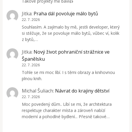
Takové projekty mě baví👍
Jitka
:
Praha dál povoluje málo bytů
22. 7. 2026
Souhlasím. A zajímalo by mě, jestli developer, který
si stěžuje, že se povoluje málo bytů, vůbec ví, kolik
z bytů,…
Jitka
:
Nový život pohraniční strážnice ve
Španělsku
22. 7. 2026
Tohle se mi moc líbí. I s těmi obrazy a knihovnou
plnou knih.
Michal Šuliach
:
Návrat do krajiny dětství
22. 7. 2026
Moc povedený dům.. Líbí se mi, že architektura
respektuje charakter místa a zároveň nabízí
moderní a pohodlné bydlení... Přesně takové…