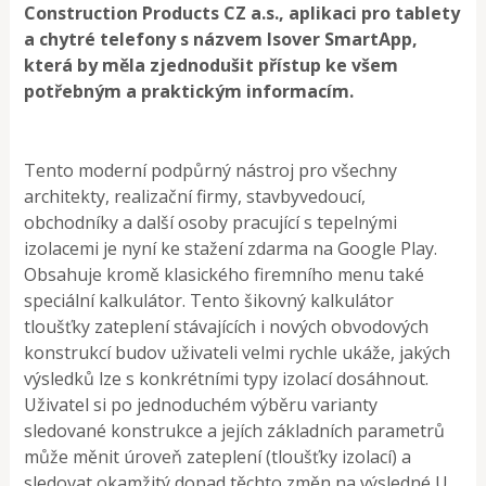
Construction Products CZ a.s., aplikaci pro tablety
a chytré telefony s názvem Isover SmartApp,
která by měla zjednodušit přístup ke všem
potřebným a praktickým informacím.
Tento moderní podpůrný nástroj pro všechny
architekty, realizační firmy, stavbyvedoucí,
obchodníky a další osoby pracující s tepelnými
izolacemi je nyní ke stažení zdarma na Google Play.
Obsahuje kromě klasického firemního menu také
speciální kalkulátor. Tento šikovný kalkulátor
tloušťky zateplení stávajících i nových obvodových
konstrukcí budov uživateli velmi rychle ukáže, jakých
výsledků lze s konkrétními typy izolací dosáhnout.
Uživatel si po jednoduchém výběru varianty
sledované konstrukce a jejích základních parametrů
může měnit úroveň zateplení (tloušťky izolací) a
sledovat okamžitý dopad těchto změn na výsledné U