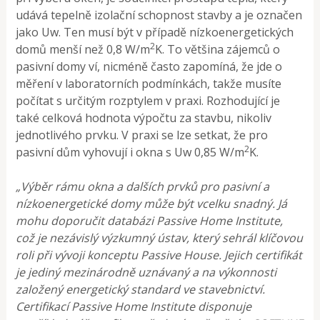
udává tepelně izolační schopnost stavby a je označen
jako Uw. Ten musí být v případě nízkoenergetických
2
domů menší než 0,8 W/m
K. To většina zájemců o
pasivní domy ví, nicméně často zapomíná, že jde o
měření v laboratorních podmínkách, takže musíte
počítat s určitým rozptylem v praxi. Rozhodující je
také celková hodnota výpočtu za stavbu, nikoliv
jednotlivého prvku. V praxi se lze setkat, že pro
2
pasivní dům vyhovují i okna s Uw 0,85 W/m
K.
„Výběr rámu okna a dalších prvků pro pasivní a
nízkoenergetické domy může být vcelku snadný. Já
mohu doporučit databázi Passive Home Institute,
což je nezávislý výzkumný ústav, který sehrál klíčovou
roli při vývoji konceptu Passive House. Jejich certifikát
je jediný mezinárodně uznávaný a na výkonnosti
založený energetický standard ve stavebnictví.
Certifikací Passive Home Institute disponuje