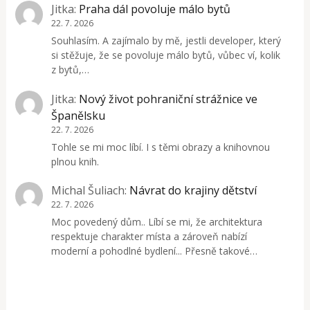
Jitka
:
Praha dál povoluje málo bytů
22. 7. 2026
Souhlasím. A zajímalo by mě, jestli developer, který
si stěžuje, že se povoluje málo bytů, vůbec ví, kolik
z bytů,…
Jitka
:
Nový život pohraniční strážnice ve
Španělsku
22. 7. 2026
Tohle se mi moc líbí. I s těmi obrazy a knihovnou
plnou knih.
Michal Šuliach
:
Návrat do krajiny dětství
22. 7. 2026
Moc povedený dům.. Líbí se mi, že architektura
respektuje charakter místa a zároveň nabízí
moderní a pohodlné bydlení... Přesně takové…