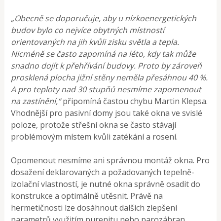
„Obecně se doporučuje, aby u nízkoenergetických
budov bylo co nejvíce obytných místností
orientovaných na jih kvůli zisku světla a tepla.
Nicméně se často zapomíná na léto, kdy tak může
snadno dojít k přehřívání budovy. Proto by zároveň
prosklená plocha jižní stěny neměla přesáhnou 40 %.
A pro teploty nad 30 stupňů nesmíme zapomenout
na zastínění,“
připomíná častou chybu Martin Klepsa.
Vhodnější pro pasivní domy jsou také okna ve svislé
poloze, protože střešní okna se často stávají
problémovým místem kvůli zatékání a rosení.
Opomenout nesmíme ani správnou montáž okna. Pro
dosažení deklarovaných a požadovaných tepelně-
izolační vlastností, je nutné okna správně osadit do
konstrukce a optimálně utěsnit. Právě na
hermetičnosti lze dosáhnout dalších zlepšení
parametrů využitím purenitu nebo parozábran.