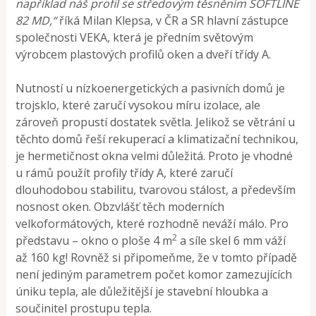
například náš profil se středovým těsněním SOFTLINE
82 MD,“
říká Milan Klepsa, v ČR a SR hlavní zástupce
společnosti VEKA, která je předním světovým
výrobcem plastových profilů oken a dveří třídy A.
Nutností u nízkoenergetických a pasivních domů je
trojsklo, které zaručí vysokou míru izolace, ale
zároveň propustí dostatek světla. Jelikož se větrání u
těchto domů řeší rekuperací a klimatizační technikou,
je hermetičnost okna velmi důležitá. Proto je vhodné
u rámů použít profily třídy A, které zaručí
dlouhodobou stabilitu, tvarovou stálost, a především
nosnost oken. Obzvlášť těch moderních
velkoformátových, které rozhodně neváží málo. Pro
2
představu – okno o ploše 4 m
a síle skel 6 mm váží
až 160 kg! Rovněž si připomeňme, že v tomto případě
není jediným parametrem počet komor zamezujících
úniku tepla, ale důležitější je stavební hloubka a
součinitel prostupu tepla.