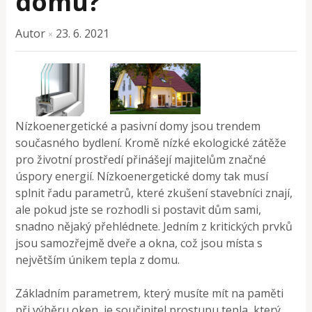
domu?
Autor
23. 6. 2021
×
Nízkoenergetické a pasivní domy jsou trendem
současného bydlení. Kromě nízké ekologické zátěže
pro životní prostředí přinášejí majitelům značné
úspory energií. Nízkoenergetické domy tak musí
splnit řadu parametrů, které zkušení stavebníci znají,
ale pokud jste se rozhodli si postavit dům sami,
snadno nějaký přehlédnete. Jedním z kritických prvků
jsou samozřejmě dveře a okna, což jsou místa s
největším únikem tepla z domu.
Základním parametrem, který musíte mít na paměti
při výběru oken, je součinitel prostupu tepla, který