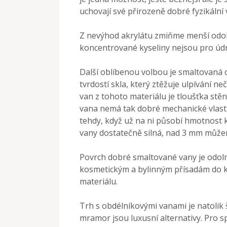
uchovají své přirozeně dobré fyzikální 
Z nevýhod akrylátu zmiňme menší odoln
koncentrované kyseliny nejsou pro údr
Další oblíbenou volbou je smaltovaná 
tvrdostí skla, který ztěžuje ulpívání 
van z tohoto materiálu je tloušťka st
vana nemá tak dobré mechanické vlastno
tehdy, když už na ni působí hmotnost k
vany dostatečně silná, nad 3 mm můžem
Povrch dobré smaltované vany je odol
kosmetickým a bylinným přísadám do k
materiálu.
Trh s obdélníkovými vanami je natolik ši
mramor jsou luxusní alternativy. Pro sp