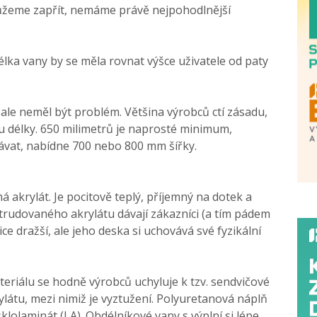
ůžeme zapřít, nemáme právě nejpohodlnější
élka vany by se měla rovnat výšce uživatele od paty
y ale neměl být problém. Většina výrobců ctí zásadu,
ou délky. 650 milimetrů je naprosté minimum,
kávat, nabídne 700 nebo 800 mm šířky.
á akrylát. Je pocitově teplý, příjemný na dotek a
trudovaného akrylátu dávají zákazníci (a tím pádem
ice dražší, ale jeho deska si uchovává své fyzikální
ateriálu se hodně výrobců uchyluje k tzv. sendvičové
ylátu, mezi nimiž je vyztužení. Polyuretanová náplň
sklolaminát (LA). Obdélníkové vany s výplní si lépe