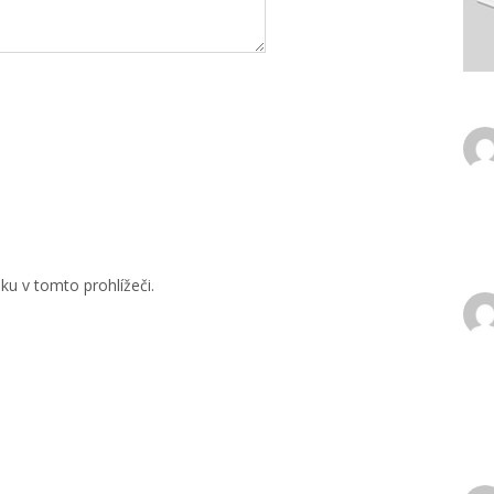
u v tomto prohlížeči.