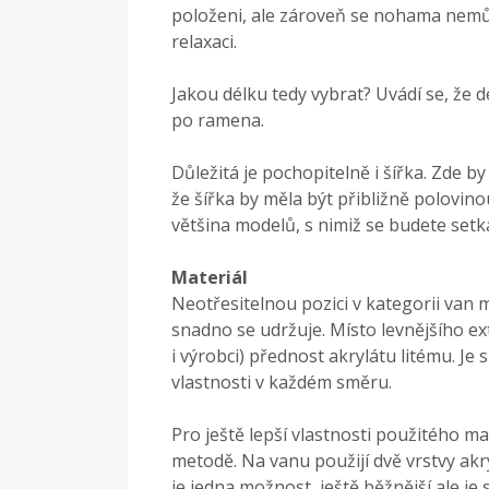
položeni, ale zároveň se nohama nem
relaxaci.
Jakou délku tedy vybrat? Uvádí se, že d
po ramena.
Důležitá je pochopitelně i šířka. Zde b
že šířka by měla být přibližně polovin
většina modelů, s nimiž se budete set
Materiál
Neotřesitelnou pozici v kategorii van m
snadno se udržuje. Místo levnějšího ex
i výrobci) přednost akrylátu litému. Je s
vlastnosti v každém směru.
Pro ještě lepší vlastnosti použitého m
metodě. Na vanu použijí dvě vrstvy akr
je jedna možnost, ještě běžnější ale je 