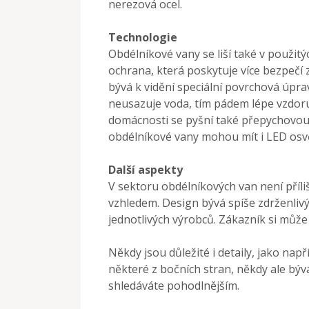
nerezová ocel.
Technologie
Obdélníkové vany se liší také v použit
ochrana, která poskytuje více bezpečí 
bývá k vidění speciální povrchová úpra
neusazuje voda, tím pádem lépe vzdoru
domácnosti se pyšní také přepychovou 
obdélníkové vany mohou mít i LED osvě
Další aspekty
V sektoru obdélníkových van není příl
vzhledem. Design bývá spíše zdrženlivý
jednotlivých výrobců. Zákazník si může 
Někdy jsou důležité i detaily, jako nap
některé z bočních stran, někdy ale býv
shledáváte pohodlnějším.