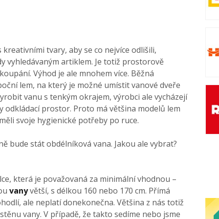
kreativními tvary, aby se co nejvíce odlišili,
 vyhledávaným artiklem. Je totiž prostorově
 koupání. Výhod je ale mnohem více. Běžná
oční lem, na který je možné umístit vanové dveře
robit vanu s tenkým okrajem, výrobci ale vycházejí
oby odkládací prostor. Proto má většina modelů lem
 měli svoje hygienické potřeby po ruce.
ně bude stát obdélníková vana. Jakou ale vybrat?
élce, která je považovaná za minimální vhodnou –
nou
vany
větší, s délkou 160 nebo 170 cm. Přímá
hodlí, ale neplatí donekonečna. Většina z nás totiž
 stěnu vany. V případě, že takto sedíme nebo jsme