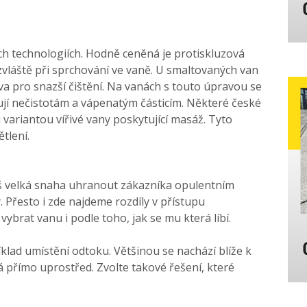
ých technologiích. Hodně ceněná je protiskluzová
zvláště při sprchování ve vaně. U smaltovaných van
va pro snazší čištění. Na vanách s touto úpravou se
jí nečistotám a vápenatým částicím. Některé české
variantou vířivé vany poskytující masáž. Tyto
tlení.
iš velká snaha uhranout zákazníka opulentním
. Přesto i zde najdeme rozdíly v přístupu
vybrat vanu i podle toho, jak se mu která líbí.
říklad umístění odtoku. Většinou se nachází blíže k
á přímo uprostřed. Zvolte takové řešení, které