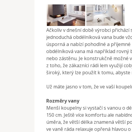
Ačkoliv v dnešní době výrobci přichází s 
jednoduchá obdélníková vana bude vždy
úsporná a nabízí pohodlné a příjemné
obdélníková vana má například rovný b
nebo zástěnu. Je konstrukčně možné vy
z toho, že zákazníci rádi lem využijí c
široký, který lze použít k tomu, abyste
Už máte jasno v tom, že ve vaší koupel
Rozměry vany
Menší koupelny si vystačí s vanou o d
150 cm. Ještě více komfortu ale nabíd
úměra, že větší délka znamená větší po
ve vaně ráda relaxuje opřená hlavou o