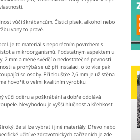
vlastnosti.
ost vůči škrábancům. Čisticí písek, alkohol nebo
žbu vany to pravé.
ocel. Je to materiál s neporézním povrchem s
nečistot a mikroorganismů. Podstatným aspektem u
ěny. 2 mm a méně svědčí o nedostatečné pevnosti –
sti a prohýbá se už při instalaci, o to více pak
oupající se osoby. Při tloušťce 2,6 mm je už stěna
e hovořit o velmi kvalitním výrobku.
ný vůči oděru a poškrábání a dobře odolává
oupele. Nevýhodou je vyšší hlučnost a křehkost
roký, že si lze vybrat i jiné materiály. Dřevo nebo
ecifické užití ve zdravotnických zařízeních je zde