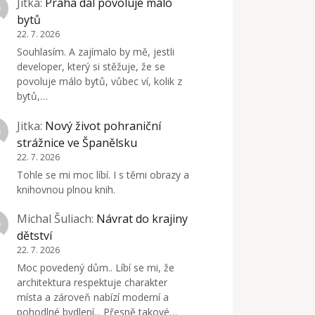
Jitka
:
Praha dál povoluje málo
bytů
22. 7. 2026
Souhlasím. A zajímalo by mě, jestli
developer, který si stěžuje, že se
povoluje málo bytů, vůbec ví, kolik z
bytů,…
Jitka
:
Nový život pohraniční
strážnice ve Španělsku
22. 7. 2026
Tohle se mi moc líbí. I s těmi obrazy a
knihovnou plnou knih.
Michal Šuliach
:
Návrat do krajiny
dětství
22. 7. 2026
Moc povedený dům.. Líbí se mi, že
architektura respektuje charakter
místa a zároveň nabízí moderní a
pohodlné bydlení... Přesně takové…