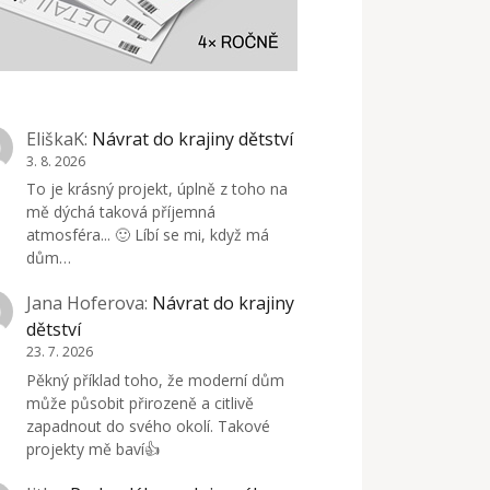
EliškaK
:
Návrat do krajiny dětství
3. 8. 2026
To je krásný projekt, úplně z toho na
mě dýchá taková příjemná
atmosféra... 🙂 Líbí se mi, když má
dům…
Jana Hoferova
:
Návrat do krajiny
dětství
23. 7. 2026
Pěkný příklad toho, že moderní dům
může působit přirozeně a citlivě
zapadnout do svého okolí. Takové
projekty mě baví👍