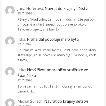
Jana Hoferova
:
Návrat do krajiny dětství
23. 7. 2026
Pěkný příklad toho, že moderní dům může působit
přirozeně a citlivě zapadnout do svého okolí.
Takové projekty mě baví👍
Jitka
:
Praha dál povoluje málo bytů
22. 7. 2026
Souhlasím. A zajímalo by mě, jestli developer, který
si stěžuje, že se povoluje málo bytů, vůbec ví, kolik
z bytů,…
Jitka
:
Nový život pohraniční strážnice ve
Španělsku
22. 7. 2026
Tohle se mi moc líbí. I s těmi obrazy a knihovnou
plnou knih.
Michal Šuliach
:
Návrat do krajiny dětství