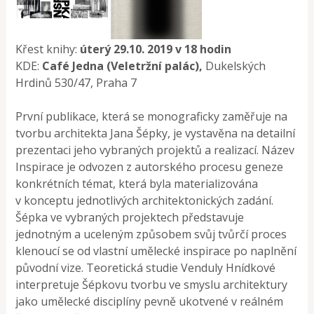
Křest knihy:
úterý 29.10. 2019 v 18 hodin
KDE:
Café Jedna (Veletržní palác),
Dukelských
Hrdinů 530/47, Praha 7
První publikace, která se monograficky zaměřuje na
tvorbu architekta Jana Šépky, je vystavěna na detailní
prezentaci jeho vybraných projektů a realizací. Název
Inspirace je odvozen z autorského procesu geneze
konkrétních témat, která byla materializována
v konceptu jednotlivých architektonických zadání.
Šépka ve vybraných projektech představuje
jednotným a uceleným způsobem svůj tvůrčí proces
klenoucí se od vlastní umělecké inspirace po naplnění
původní vize. Teoretická studie Venduly Hnídkové
interpretuje Šépkovu tvorbu ve smyslu architektury
jako umělecké disciplíny pevně ukotvené v reálném