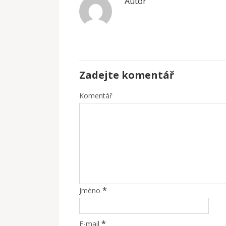
Autor
Zadejte komentář
Komentář
*
Jméno
*
E-mail