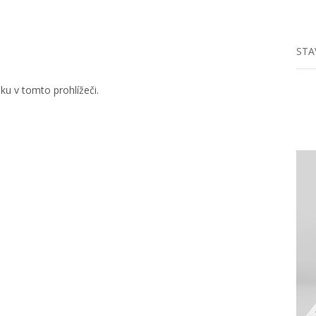
STA
u v tomto prohlížeči.