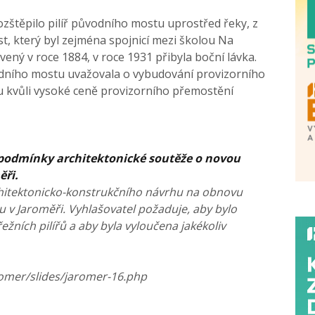
štěpilo pilíř původního mostu uprostřed řeky, z
st, který byl zejména spojnicí mezi školou Na
ený v roce 1884, v roce 1931 přibyla boční lávka.
dního mostu uvažovala o vybudování provizorního
u kvůli vysoké ceně provizorního přemostění
e podmínky architektonické soutěže o novou
ři.
hitektonicko-konstrukčního návrhu na obnovu
 Jaroměři. Vyhlašovatel požaduje, aby bylo
žních pilířů a aby byla vyloučena jakékoliv
aromer/slides/jaromer-16.php