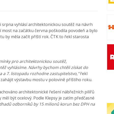
 srpna vyhlásí architektonickou soutěž na návrh
 most na začátku června poškodila povodeň a bylo
 by měla začít příští rok. ČTK to řekl starosta
dmínky pro architektonickou soutěž,
ěž vyhlásíme. Návrhy bychom chtěli získat do
a a 7. listopadu rozhodne zastupitelstvo,"
řekl
 zahájit výstavbu mostu v polovině příštího roku.
chováno architektonické řešení nábřežních pilířů
y měl být ocelový. Podle Klepsy je zatím předčasné
dhadů odborníků by 15 milionů korun bez DPH na