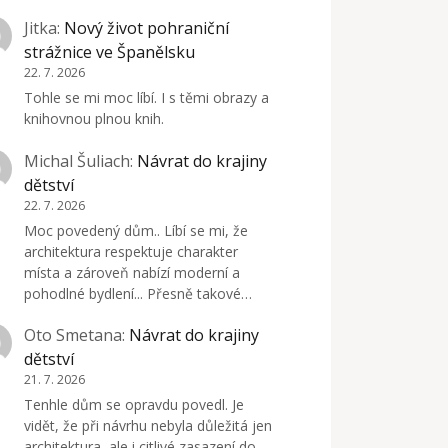
Jitka
:
Nový život pohraniční
strážnice ve Španělsku
22. 7. 2026
Tohle se mi moc líbí. I s těmi obrazy a
knihovnou plnou knih.
Michal Šuliach
:
Návrat do krajiny
dětství
22. 7. 2026
Moc povedený dům.. Líbí se mi, že
architektura respektuje charakter
místa a zároveň nabízí moderní a
pohodlné bydlení... Přesně takové…
Oto Smetana
:
Návrat do krajiny
dětství
21. 7. 2026
Tenhle dům se opravdu povedl. Je
vidět, že při návrhu nebyla důležitá jen
architektura, ale i citlivé zasazení do