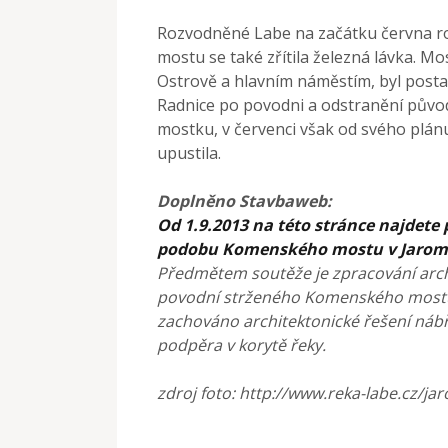
Rozvodněné Labe na začátku června roz
mostu se také zřítila železná lávka. Mo
Ostrově a hlavním náměstím, byl postav
Radnice po povodni a odstranění půvo
mostku, v červenci však od svého plán
upustila.
Doplněno Stavbaweb:
Od 1.9.2013 na této stránce najdet
podobu Komenského mostu v Jaromě
Předmětem soutěže je zpracování arc
povodní strženého Komenského mostu v
zachováno architektonické řešení nábře
podpěra v korytě řeky.
zdroj foto: http://www.reka-labe.cz/j