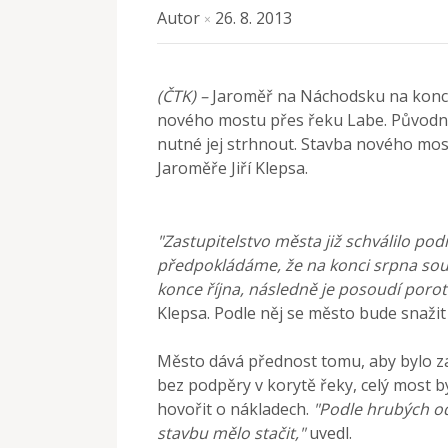
Autor
26. 8. 2013
×
(ČTK) –
Jaroměř na Náchodsku na konci
nového mostu přes řeku Labe. Původní
nutné jej strhnout. Stavba nového mostu
Jaroměře Jiří Klepsa.
"Zastupitelstvo města již schválilo po
předpokládáme, že na konci srpna sout
konce října, následně je posoudí porot
Klepsa. Podle něj se město bude snažit
Město dává přednost tomu, aby bylo za
bez podpěry v korytě řeky, celý most b
hovořit o nákladech.
"Podle hrubých o
stavbu mělo stačit,"
uvedl.