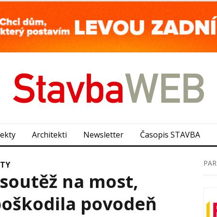
jekty
Architekti
Newsletter
Časopis STAVBA
PAR
KTY
 soutěž na most,
poškodila povodeň