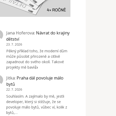
Jana Hoferova
:
Návrat do krajiny
dětství
23. 7. 2026
Pěkný příklad toho, že moderní dům
může působit přirozeně a citlivě
zapadnout do svého okolí. Takové
projekty mě baví👍
Jitka
:
Praha dál povoluje málo
bytů
22. 7. 2026
Souhlasím. A zajímalo by mě, jestli
developer, který si stěžuje, že se
povoluje málo bytů, vůbec ví, kolik z
bytů,…