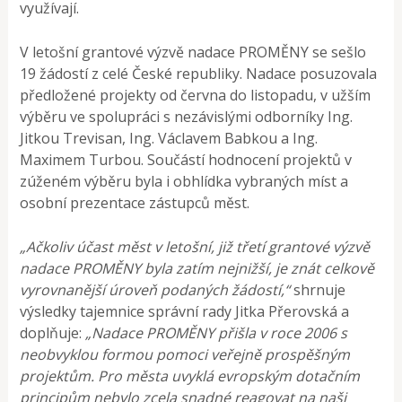
využívají.
V letošní grantové výzvě nadace PROMĚNY se sešlo
19 žádostí z celé České republiky. Nadace posuzovala
předložené projekty od června do listopadu, v užším
výběru ve spolupráci s nezávislými odborníky Ing.
Jitkou Trevisan, Ing. Václavem Babkou a Ing.
Maximem Turbou. Součástí hodnocení projektů v
zúženém výběru byla i obhlídka vybraných míst a
osobní prezentace zástupců měst.
„Ačkoliv účast měst v letošní, již třetí grantové výzvě
nadace PROMĚNY byla zatím nejnižší, je znát celkově
vyrovnanější úroveň podaných žádostí,“
shrnuje
výsledky tajemnice správní rady Jitka Přerovská a
doplňuje:
„Nadace PROMĚNY přišla v roce 2006 s
neobvyklou formou pomoci veřejně prospěšným
projektům. Pro města uvyklá evropským dotačním
principům nebylo zcela snadné reagovat na naši