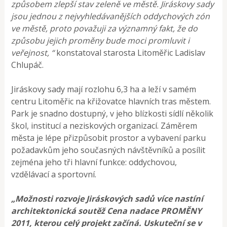
způsobem zlepší stav zeleně ve městě. Jiráskovy sady
jsou jednou z nejvyhledávanějších oddychových zón
ve městě, proto považuji za významný fakt, že do
způsobu jejich proměny bude moci promluvit i
veřejnost, “
konstatoval starosta Litoměřic Ladislav
Chlupáč.
Jiráskovy sady mají rozlohu 6,3 ha a leží v samém
centru Litoměřic na křižovatce hlavních tras městem.
Park je snadno dostupný, v jeho blízkosti sídlí několik
škol, institucí a neziskových organizací. Záměrem
města je lépe přizpůsobit prostor a vybavení parku
požadavkům jeho současných návštěvníků a posílit
zejména jeho tři hlavní funkce: oddychovou,
vzdělávací a sportovní.
„Možnosti rozvoje Jiráskových sadů více nastíní
architektonická soutěž Cena nadace PROMĚNY
2011, kterou celý projekt začíná. Uskuteční se v