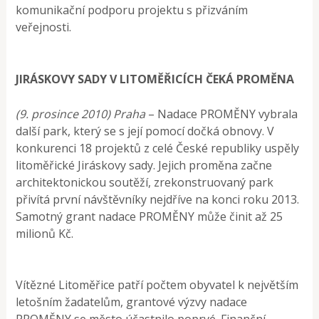
komunikační podporu projektu s přizváním
veřejnosti.
JIRÁSKOVY SADY V LITOMĚŘICÍCH ČEKÁ PROMĚNA
(9. prosince 2010) Praha
– Nadace PROMĚNY vybrala
další park, který se s její pomocí dočká obnovy. V
konkurenci 18 projektů z celé České republiky uspěly
litoměřické Jiráskovy sady. Jejich proměna začne
architektonickou soutěží, zrekonstruovaný park
přivítá první návštěvníky nejdříve na konci roku 2013.
Samotný grant nadace PROMĚNY může činit až 25
milionů Kč.
Vítězné Litoměřice patří počtem obyvatel k největším
letošním žadatelům, grantové výzvy nadace
PROMĚNY se město účastnilo poprvé. Finanční