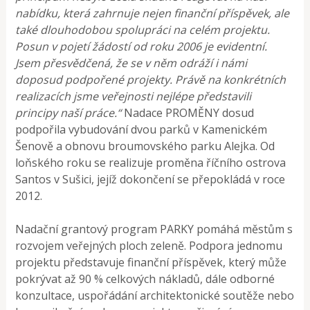
nabídku, která zahrnuje nejen finanční příspěvek, ale
také dlouhodobou spolupráci na celém projektu.
Posun v pojetí žádostí od roku 2006 je evidentní.
Jsem přesvědčená, že se v něm odráží i námi
doposud podpořené projekty. Právě na konkrétních
realizacích jsme veřejnosti nejlépe představili
principy naší práce.“
Nadace PROMĚNY dosud
podpořila vybudování dvou parků v Kamenickém
Šenově a obnovu broumovského parku Alejka. Od
loňského roku se realizuje proměna říčního ostrova
Santos v Sušici, jejíž dokončení se přepokládá v roce
2012.
Nadační grantový program PARKY pomáhá městům s
rozvojem veřejných ploch zeleně. Podpora jednomu
projektu představuje finanční příspěvek, který může
pokrývat až 90 % celkových nákladů, dále odborné
konzultace, uspořádání architektonické soutěže nebo