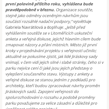
první polovině příštího roku, vyhlášena bude
pravděpodobně v březnu.
Organizace soutěže,
stejně jako odměny oceněným návrhům jsou
součástí rozsáhlé nadační podpory,“
vysvětluje
Gabriela Navrátilová a doplňuje:
„Ještě před
vyhlášením soutěže se v Litoměřicích uskuteční
anketa a veřejná diskuse, jejichž hlavním cílem bude
zmapovat názory a přání místních. Město již první
kroky v projednávání projektu s veřejností učinilo;
aktuálně se pokusíme zjistit, jak lidé Jiráskovy sady
vnímají, v čem vidí jejich silné i slabé stránky, čeho si v
parku nejvíce cení či jaké jsou jejich představy o
vylepšení současného stavu. Výstupy z ankety a
veřejné diskuse se stanou jedním z podkladů pro
architekty, kteří budou zpracovávat návrhy proměn
Jiráskových sadů. Zapojení veřejnosti do
spolurozhodování o rozsahu a podobě proměny
parku považujeme za velice zásadní a důležité pro
úspěšnost celého projektu.“