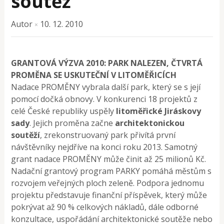
soutěž
Autor
10. 12. 2010
×
GRANTOVÁ VÝZVA 2010: PARK NALEZEN, ČTVRTÁ
PROMĚNA SE USKUTEČNÍ V LITOMĚŘICÍCH
Nadace PROMĚNY vybrala další park, který se s její
pomocí dočká obnovy. V konkurenci 18 projektů z
celé České republiky uspěly
litoměřické Jiráskovy
sady
. Jejich proměna začne
architektonickou
soutěží
, zrekonstruovaný park přivítá první
návštěvníky nejdříve na konci roku 2013. Samotný
grant nadace PROMĚNY může činit až 25 milionů Kč.
Nadační grantový program PARKY pomáhá městům s
rozvojem veřejných ploch zeleně. Podpora jednomu
projektu představuje finanční příspěvek, který může
pokrývat až 90 % celkových nákladů, dále odborné
konzultace, uspořádání architektonické soutěže nebo