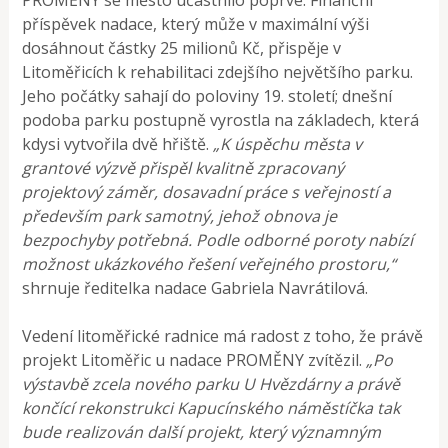
příspěvek nadace, který může v maximální výši
dosáhnout částky 25 milionů Kč, přispěje v
Litoměřicích k rehabilitaci zdejšího největšího parku.
Jeho počátky sahají do poloviny 19. století; dnešní
podoba parku postupně vyrostla na základech, která
kdysi vytvořila dvě hřiště.
„K úspěchu města v
grantové výzvě přispěl kvalitně zpracovaný
projektový záměr, dosavadní práce s veřejností a
především park samotný, jehož obnova je
bezpochyby potřebná. Podle odborné poroty nabízí
možnost ukázkového řešení veřejného prostoru,“
shrnuje ředitelka nadace Gabriela Navrátilová.
Vedení litoměřické radnice má radost z toho, že právě
projekt Litoměřic u nadace PROMĚNY zvítězil.
„Po
výstavbě zcela nového parku U Hvězdárny a právě
končící rekonstrukci Kapucínského náměstíčka tak
bude realizován další projekt, který významným