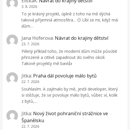
EliškaK
:
Návrat do krajiny dětství
3. 8. 2026
To je krásný projekt, úplně z toho na mě dýchá
taková příjemná atmosféra... 🙂 Líbí se mi, když má
dům…
Jana Hoferova
:
Návrat do krajiny dětství
23. 7. 2026
Pěkný příklad toho, že moderní dům může působit
přirozeně a citlivě zapadnout do svého okolí.
Takové projekty mě baví👍
Jitka
:
Praha dál povoluje málo bytů
22. 7. 2026
Souhlasím. A zajímalo by mě, jestli developer, který
si stěžuje, že se povoluje málo bytů, vůbec ví, kolik
z bytů,…
Jitka
:
Nový život pohraniční strážnice ve
Španělsku
22. 7. 2026