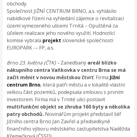
obchody.
Společnost JIŽNÍ CENTRUM BRNO, a.s. vyhlásilo
nabídkové řízení na vyhledání zájemce o revitalizaci
území vymezeného ulicemi Trnitá – Opuštěná za
účelem realizace jeho nového využití. Hodnotící
komise vybrala
projekt
slovenské společnosti
EUROPARK -­– FP, a.s.
Brno 23. května (ČTK) –
Zanedbaný
areál blízko
nákupního centra Vaňkovka v centru Brna se má
začít měnit v novou městskou čtvrť
. Firma
Jižní
centrum Brno
, která patří městu a v lokalitě vlastní
velkou část pozemků, podepsala smlouvu s prvním
investorem. Firma má v Trnité ulici postavit
multifunkční objekt se zhruba 160 byty a několika
patry obchodů.
Novinářům projekt představil šéf
Jižního centra Brno Jan Zavřel a předsedkyně
finančního výboru městského zastupitelstva Naděžda
Křemečková (ČSSD).