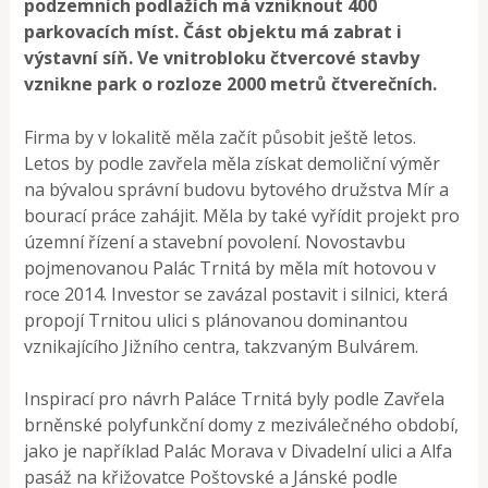
podzemních podlažích má vzniknout 400
parkovacích míst. Část objektu má zabrat i
výstavní síň. Ve vnitrobloku čtvercové stavby
vznikne park o rozloze 2000 metrů čtverečních.
Firma by v lokalitě měla začít působit ještě letos.
Letos by podle zavřela měla získat demoliční výměr
na bývalou správní budovu bytového družstva Mír a
bourací práce zahájit. Měla by také vyřídit projekt pro
územní řízení a stavební povolení. Novostavbu
pojmenovanou Palác Trnitá by měla mít hotovou v
roce 2014. Investor se zavázal postavit i silnici, která
propojí Trnitou ulici s plánovanou dominantou
vznikajícího Jižního centra, takzvaným Bulvárem.
Inspirací pro návrh Paláce Trnitá byly podle Zavřela
brněnské polyfunkční domy z meziválečného období,
jako je například Palác Morava v Divadelní ulici a Alfa
pasáž na křižovatce Poštovské a Jánské podle