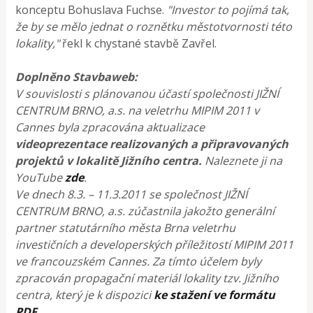
konceptu Bohuslava Fuchse.
"Investor to pojímá tak,
že by se mělo jednat o roznětku městotvornosti této
lokality,"
řekl k chystané stavbě Zavřel.
Doplněno Stavbaweb:
V souvislosti s plánovanou účastí společnosti JIŽNÍ
CENTRUM BRNO, a.s. na veletrhu MIPIM 2011 v
Cannes byla zpracována aktualizace
videoprezentace realizovaných a připravovaných
projektů v lokalitě Jižního centra.
Naleznete ji na
YouTube
zde
.
Ve dnech 8.3. – 11.3.2011 se společnost JIŽNÍ
CENTRUM BRNO, a.s. zúčastnila jakožto generální
partner statutárního města Brna veletrhu
investičních a developerských příležitostí MIPIM 2011
ve francouzském Cannes.
Za tímto účelem byly
zpracován propagační materiál lokality tzv. Jižního
centra, který je k dispozici
ke stažení ve formátu
PDF
.