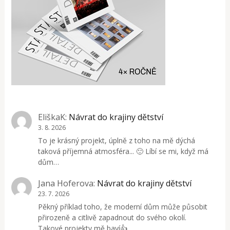
EliškaK
:
Návrat do krajiny dětství
3. 8. 2026
To je krásný projekt, úplně z toho na mě dýchá
taková příjemná atmosféra... 🙂 Líbí se mi, když má
dům…
Jana Hoferova
:
Návrat do krajiny dětství
23. 7. 2026
Pěkný příklad toho, že moderní dům může působit
přirozeně a citlivě zapadnout do svého okolí.
Takové projekty mě baví👍