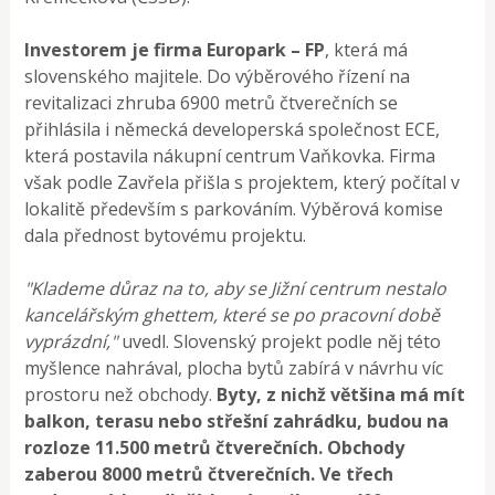
Investorem je firma Europark – FP
, která má
slovenského majitele. Do výběrového řízení na
revitalizaci zhruba 6900 metrů čtverečních se
přihlásila i německá developerská společnost ECE,
která postavila nákupní centrum Vaňkovka. Firma
však podle Zavřela přišla s projektem, který počítal v
lokalitě především s parkováním. Výběrová komise
dala přednost bytovému projektu.
"Klademe důraz na to, aby se Jižní centrum nestalo
kancelářským ghettem, které se po pracovní době
vyprázdní,"
uvedl. Slovenský projekt podle něj této
myšlence nahrával, plocha bytů zabírá v návrhu víc
prostoru než obchody.
Byty, z nichž většina má mít
balkon, terasu nebo střešní zahrádku, budou na
rozloze 11.500 metrů čtverečních. Obchody
zaberou 8000 metrů čtverečních. Ve třech