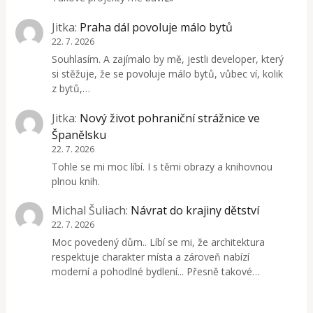
Jitka
:
Praha dál povoluje málo bytů
22. 7. 2026
Souhlasím. A zajímalo by mě, jestli developer, který
si stěžuje, že se povoluje málo bytů, vůbec ví, kolik
z bytů,…
Jitka
:
Nový život pohraniční strážnice ve
Španělsku
22. 7. 2026
Tohle se mi moc líbí. I s těmi obrazy a knihovnou
plnou knih.
Michal Šuliach
:
Návrat do krajiny dětství
22. 7. 2026
Moc povedený dům.. Líbí se mi, že architektura
respektuje charakter místa a zároveň nabízí
moderní a pohodlné bydlení... Přesně takové…