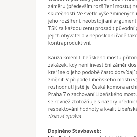
záměru (především rozšíření mostu) nen
skutečnosti. Ve světle výše zmíněných
jeho rozšíření, neobstojí ani argument
TSK za každou cenu prosadit původní p
jejích obyvatel a v neposlední řadě ta
kontraproduktivní.
Kauza kolem Libeňského mostu přitom 
zakázek, kdy není investiční záměr do
kteří se o jeho podobě často dozvídají 
změnit. V případě Libeňského mostu v
rozhodnutí jistě je. Česká komora arc
Praha 7 o zachování Libeňského mostu
se rovněž ztotožňuje s názory předních
respektování hodnoty a kvalit Libeňs
tisková zpráva
Doplněno Stavbaweb: