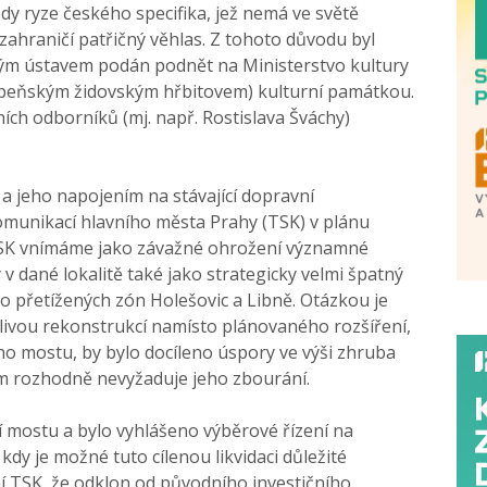
dy ryze českého specifika, jež nemá ve světě
 zahraničí patřičný věhlas. Z tohoto důvodu byl
ým ústavem podán podnět na Ministerstvo kultury
libeňským židovským hřbitovem) kulturní památkou.
ch odborníků (mj. např. Rostislava Šváchy)
 a jeho napojením na stávající dopravní
omunikací hlavního města Prahy (TSK) v plánu
TSK vnímáme jako závažné ohrožení významné
v dané lokalitě také jako strategicky velmi špatný
o přetížených zón Holešovic a Libně. Otázkou je
livou rekonstrukcí namísto plánovaného rozšíření,
ho mostu, by bylo docíleno úspory ve výši zhruba
om rozhodně nevyžaduje jeho zbourání.
í mostu a bylo vyhlášeno výběrové řízení na
dy je možné tuto cílenou likvidaci důležité
ní TSK, že odklon od původního investičního