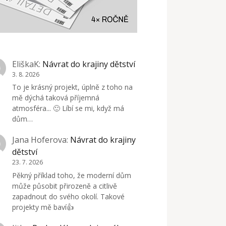
EliškaK
:
Návrat do krajiny dětství
3. 8. 2026
To je krásný projekt, úplně z toho na
mě dýchá taková příjemná
atmosféra... 🙂 Líbí se mi, když má
dům…
Jana Hoferova
:
Návrat do krajiny
dětství
23. 7. 2026
Pěkný příklad toho, že moderní dům
může působit přirozeně a citlivě
zapadnout do svého okolí. Takové
projekty mě baví👍