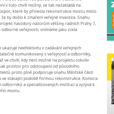
í v tuto chvíli možný, se tak nezakládá na
 úspor, které by přinesla rekonstrukce mostu místo
, že by došlo k zmaření veřejné investice. Snahu
rojekt navzdory názorům většiny radních Prahy 7,
ké odborné veřejnosti, vnímáme jako zcela
ukazuje neefektivitu v zadávání veřejných
statečně komunikovaný s veřejností a odborníky,
až ve chvíli, kdy není možné na projektu cokoliv
šak prostor pro odstoupení od původního
hitektů proto plně podporuje snahu Městské části
 ve stávající podobě formou rekonstrukce. Komora
 odborníků a specializovaných institucí a vyzývá k
kého mostu.