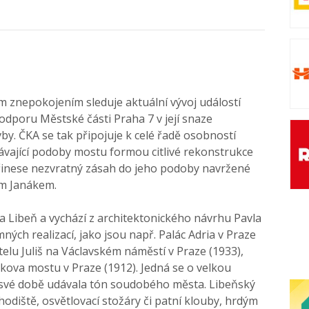
m znepokojením sleduje aktuální vývoj událostí
dporu Městské části Praha 7 v její snaze
by. ČKA se tak připojuje k celé řadě osobností
távající podoby mostu formou citlivé rekonstrukce
přinese nezvratný zásah do jeho podoby navržené
em Janákem.
a Libeň a vychází z architektonického návrhu Pavla
ých realizací, jako jsou např. Palác Adria v Praze
telu Juliš na Václavském náměstí v Praze (1933),
vkova mostu v Praze (1912). Jedná se o velkou
e své době udávala tón soudobého města. Libeňský
chodiště, osvětlovací stožáry či patní klouby, hrdým