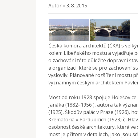
Autor
3. 8. 2015
×
Česká komora architektů (ČKA) s velký
kolem Libeňského mostu a vyjadřuje po
o zachování této důležité dopravní stav
a organizací, které se pro zachování s
vyslovily. Plánované rozšíření mostu 
významným českým architektem Pavl
Most od roku 1928 spojuje Holešovice 
Janáka (1882–1956 ), autora tak významn
(1925), Škodův palác v Praze (1926), ho
Krematoria v Pardubicích (1923) či Hlá
osobnost české architektury, která v
most je přitom v detailech, jako jsou s