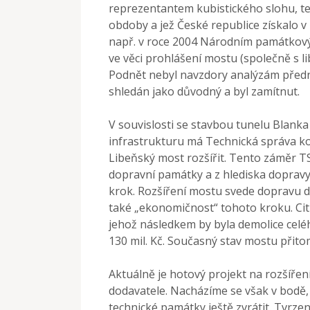
reprezentantem kubistického slohu, te
obdoby a jež České republice získalo v
např. v roce 2004 Národním památkov
ve věci prohlášení mostu (společně s 
Podnět nebyl navzdory analýzám přední
shledán jako důvodný a byl zamítnut.
V souvislosti se stavbou tunelu Blanka
infrastrukturu má Technická správa k
Libeňský most rozšířit. Tento záměr 
dopravní památky a z hlediska dopravy 
krok. Rozšíření mostu svede dopravu d
také „ekonomičnost“ tohoto kroku. Cit
jehož následkem by byla demolice celé
130 mil. Kč. Současný stav mostu přit
Aktuálně je hotový projekt na rozšířen
dodavatele. Nacházíme se však v bodě, k
technické památky ještě zvrátit. Tvrze