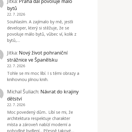
Jitka
:
Praha dál povoluje málo
bytů
22. 7. 2026
Souhlasím. A zajímalo by mě, jestli
developer, který si stěžuje, že se
povoluje málo bytů, vůbec ví, kolik z
bytů,…
Jitka
:
Nový život pohraniční
strážnice ve Španělsku
22. 7. 2026
Tohle se mi moc líbí. I s těmi obrazy a
knihovnou plnou knih.
Michal Šuliach
:
Návrat do krajiny
dětství
22. 7. 2026
Moc povedený dům.. Líbí se mi, že
architektura respektuje charakter
místa a zároveň nabízí moderní a
pohodlné bydlení... Přesně takové…