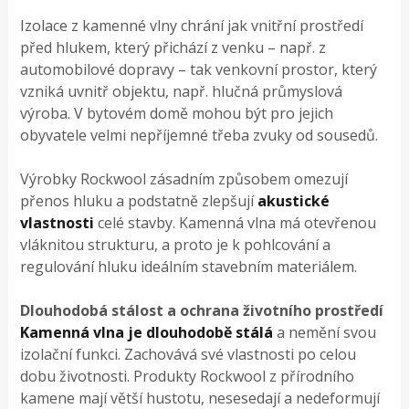
Izolace z kamenné vlny chrání jak vnitřní prostředí
před hlukem, který přichází z venku – např. z
automobilové dopravy – tak venkovní prostor, který
vzniká uvnitř objektu, např. hlučná průmyslová
výroba. V bytovém domě mohou být pro jejich
obyvatele velmi nepříjemné třeba zvuky od sousedů.
Výrobky Rockwool zásadním způsobem omezují
přenos hluku a podstatně zlepšují
akustické
vlastnosti
celé stavby. Kamenná vlna má otevřenou
vláknitou strukturu, a proto je k pohlcování a
regulování hluku ideálním stavebním materiálem.
Dlouhodobá stálost a ochrana životního prostředí
Kamenná vlna je dlouhodobě stálá
a nemění svou
izolační funkci. Zachovává své vlastnosti po celou
dobu životnosti. Produkty Rockwool z přírodního
kamene mají větší hustotu, nesesedají a nedeformují