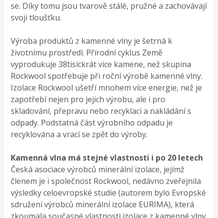
se. Díky tomu jsou tvarově stálé, pružné a zachovávají
svoji tloušťku.
Výroba produktů z kamenné vlny je šetrná k
životnímu prostředí. Přírodní cyklus Země
vyprodukuje 38tisíckrát více kamene, než skupina
Rockwool spotřebuje při roční výrobě kamenné vlny.
Izolace Rockwool ušetří mnohem více energie, než je
zapotřebí nejen pro jejich výrobu, ale i pro
skladování, přepravu nebo recyklaci a nakládání s
odpady. Podstatná část výrobního odpadu je
recyklována a vrací se zpět do výroby.
Kamenná vlna má stejné vlastnosti i po 20 letech
Česká asociace výrobců minerální izolace, jejímž
členem je i společnost Rockwool, nedávno zveřejnila
výsledky celoevropské studie (autorem bylo Evropské
sdružení výrobců minerální izolace EURIMA), která
zkoumala současné vlastnosti izolace z kamenné vlny