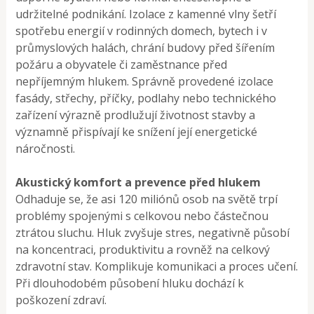
udržitelné podnikání. Izolace z kamenné vlny šetří
spotřebu energií v rodinných domech, bytech i v
průmyslových halách, chrání budovy před šířením
požáru a obyvatele či zaměstnance před
nepříjemným hlukem. Správně provedené izolace
fasády, střechy, příčky, podlahy nebo technického
zařízení výrazně prodlužují životnost stavby a
významně přispívají ke snížení její energetické
náročnosti.
Akustický komfort a prevence před hlukem
Odhaduje se, že asi 120 miliónů osob na světě trpí
problémy spojenými s celkovou nebo částečnou
ztrátou sluchu. Hluk zvyšuje stres, negativně působí
na koncentraci, produktivitu a rovněž na celkový
zdravotní stav. Komplikuje komunikaci a proces učení.
Při dlouhodobém působení hluku dochází k
poškození zdraví.