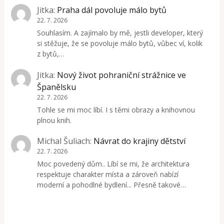
Jitka
:
Praha dál povoluje málo bytů
22. 7. 2026
Souhlasím. A zajímalo by mě, jestli developer, který
si stěžuje, že se povoluje málo bytů, vůbec ví, kolik
z bytů,…
Jitka
:
Nový život pohraniční strážnice ve
Španělsku
22. 7. 2026
Tohle se mi moc líbí. I s těmi obrazy a knihovnou
plnou knih.
Michal Šuliach
:
Návrat do krajiny dětství
22. 7. 2026
Moc povedený dům.. Líbí se mi, že architektura
respektuje charakter místa a zároveň nabízí
moderní a pohodlné bydlení... Přesně takové…