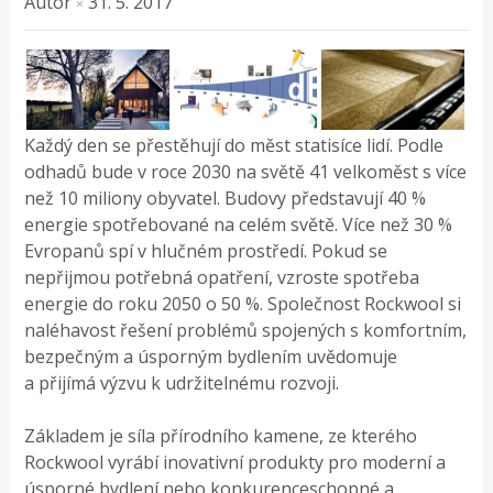
Autor
31. 5. 2017
×
Každý den se přestěhují do měst statisíce lidí. Podle
odhadů bude v roce 2030 na světě 41 velkoměst s více
než 10 miliony obyvatel. Budovy představují 40 %
energie spotřebované na celém světě. Více než 30 %
Evropanů spí v hlučném prostředí. Pokud se
nepřijmou potřebná opatření, vzroste spotřeba
energie do roku 2050 o 50 %. Společnost Rockwool si
naléhavost řešení problémů spojených s komfortním,
bezpečným a úsporným bydlením uvědomuje
a přijímá výzvu k udržitelnému rozvoji.
Základem je síla přírodního kamene, ze kterého
Rockwool vyrábí inovativní produkty pro moderní a
úsporné bydlení nebo konkurenceschopné a