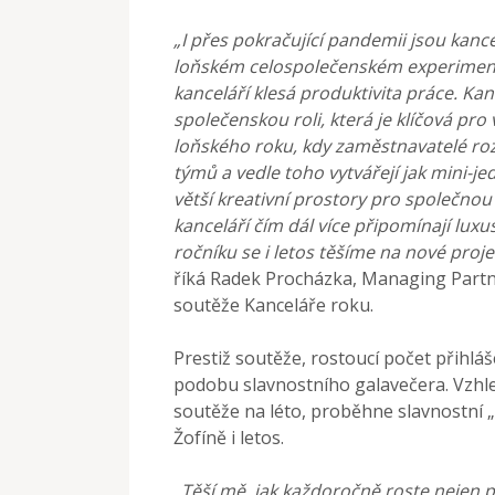
„I přes pokračující pandemii jsou kan
loňském celospolečenském experimentu
kanceláří klesá produktivita práce. Kanc
společenskou roli, která je klíčová pro
loňského roku, kdy zaměstnavatelé roz
týmů a vedle toho vytvářejí jak mini-j
větší kreativní prostory pro společnou
kanceláří čím dál více připomínají lu
ročníku se i letos těšíme na nové proje
říká Radek Procházka, Managing Partn
soutěže Kanceláře roku.
Prestiž soutěže, rostoucí počet přihláše
podobu slavnostního galavečera. Vzh
soutěže na léto, proběhne slavnostní „
Žofíně i letos.
„Těší mě, jak každoročně roste nejen po