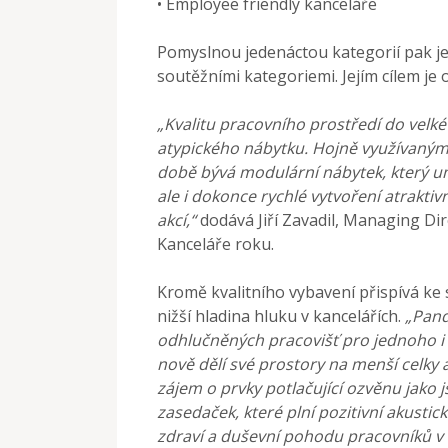
• Employee friendly kanceláře
Pomyslnou jedenáctou kategorií pak je
soutěžními kategoriemi. Jejím cílem je 
„Kvalitu pracovního prostředí do velké
atypického nábytku. Hojně využívaným
době bývá modulární nábytek, který u
ale i dokonce rychlé vytvoření atraktiv
akcí,“
dodává Jiří Zavadil, Managing Di
Kanceláře roku.
Kromě kvalitního vybavení přispívá ke 
nižší hladina hluku v kancelářích.
„Pand
odhlučněných pracovišť pro jednoho i v
nově dělí své prostory na menší celky 
zájem o prvky potlačující ozvěnu jako
zasedaček, které plní pozitivní akusti
zdraví a duševní pohodu pracovníků v 