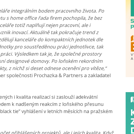
celáře integrálním bodem pracovního života. Po
 s home office řada firem pochopila, že bez
eláře totiž naplňují nejen pracovní, ale i
 vznik inovací. Aktuálně tak pokračuje trend z
dělují kanceláře do kompaktních jednotek dle
ednotky pro soustředěnou práci jednotlivce, tak
 práci. Výsledkem tak je, že společné prostory
xusní designové domovy. Po loňském rekordním
kty, z nichž si deset odnese ocenění pro vítěze,“
er společnosti Prochazka & Partners a zakladatel
ných i kvalita realizací si zaslouží adekvátní
ledem k nadšeným reakcím z loňského přesunu
black tie“ vyhlášení v letních měsících na pražském
čet přihlášených projektů, ale i jejich kvalita. Když