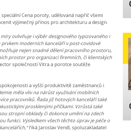
 speciální Cena poroty, udělovaná napříč všemi
ocenit výjimečný přínos pro architekturu a design.
 míry ovlivňuje i výběr designového typizovaného i
 prvkem moderních kanceláří v post-covidové
možňuje nejen snadné dělení pracovního prostoru,
ních prostor pro organizaci firemních, či klientských
rector společnosti Vitra a porotce soutěže
spokojenosti a vyšší produktivitě zaměstnanců i
emie měla vliv na nárůst využívání mobilních
íce pracovníků. Řada již hotových kanceláří také
akustickými prosklenými příčkami. Vzrůstá také
 jsou stropní obklady či dokonce umění na zdech
ckou funkci. Výsledkem všech těchto úprav je péče o
kancelářích,“
říká Jaroslav Vendl, spoluzakladatel