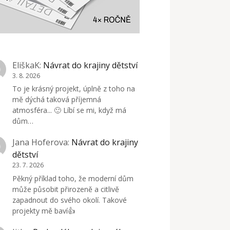
EliškaK
:
Návrat do krajiny dětství
3. 8. 2026
To je krásný projekt, úplně z toho na
mě dýchá taková příjemná
atmosféra... 🙂 Líbí se mi, když má
dům…
Jana Hoferova
:
Návrat do krajiny
dětství
23. 7. 2026
Pěkný příklad toho, že moderní dům
může působit přirozeně a citlivě
zapadnout do svého okolí. Takové
projekty mě baví👍