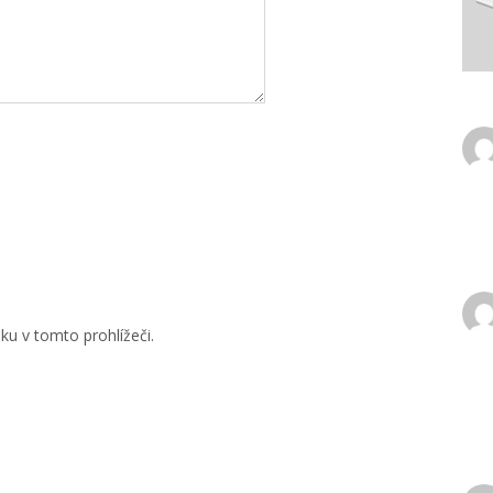
u v tomto prohlížeči.