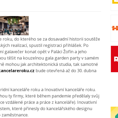
ře roku, do kterého se za dosavadní historii soutěže
ých realizací, spustil registraci přihlášek. Po
ní galavečer konat opět v Paláci Žofín a jeho
hou těšit na kouzelnou gala garden party v samém
ičně mohou jak architektonická studia, tak samotné
ancelareroku.cz
bude otevřená až do 30. dubna
idní kanceláře roku a Inovativní kanceláře roku.
hou ty firmy, které během pandemie předělaly svůj
ce vzdálené práce a práce z kanceláře). Inovativní
stem, které přinesly do kancelářského designu
ro zaměstnance.