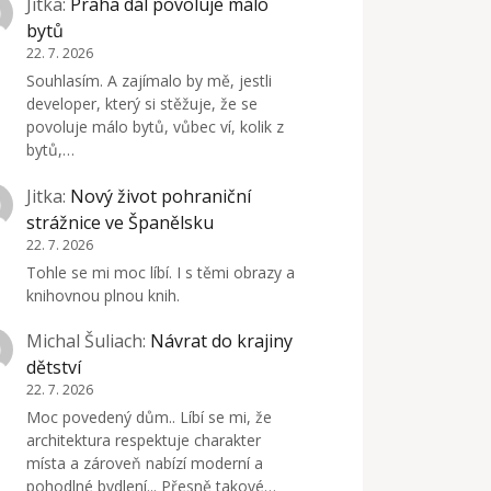
Jitka
:
Praha dál povoluje málo
bytů
22. 7. 2026
Souhlasím. A zajímalo by mě, jestli
developer, který si stěžuje, že se
povoluje málo bytů, vůbec ví, kolik z
bytů,…
Jitka
:
Nový život pohraniční
strážnice ve Španělsku
22. 7. 2026
Tohle se mi moc líbí. I s těmi obrazy a
knihovnou plnou knih.
Michal Šuliach
:
Návrat do krajiny
dětství
22. 7. 2026
Moc povedený dům.. Líbí se mi, že
architektura respektuje charakter
místa a zároveň nabízí moderní a
pohodlné bydlení... Přesně takové…