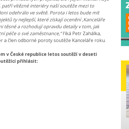
atří vítězné interiéry naší soutěže mezi to
loni odehrálo ve světě. Porota i letos bude mít
jektů ty nejlepší, které získají ocenění ‚Kanceláře
lmi těsné a rozhodují opravdu detaily v tom, jak
itní péče o své zaměstnance,“
říká Petr Zahálka,
ier a člen odborné poroty soutěže Kanceláře roku.
m v České republice letos soutěží v deseti
těžící přihlásit: