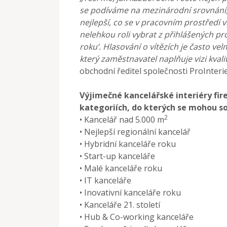
se podíváme na mezinárodní srovnání, p
nejlepší, co se v pracovním prostředí v
nelehkou roli vybrat z přihlášených pro
roku‘. Hlasování o vítězích je často ve
který zaměstnavatel naplňuje vizi kval
obchodní ředitel společnosti ProInter
Výjimečné kancelářské interiéry fire
kategoriích, do kterých se mohou sou
2
• Kancelář nad 5.000 m
• Nejlepší regionální kancelář
• Hybridní kanceláře roku
• Start-up kanceláře
• Malé kanceláře roku
• IT kanceláře
• Inovativní kanceláře roku
• Kanceláře 21. století
• Hub & Co-working kanceláře