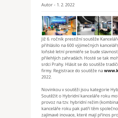
Autor
1. 2. 2022
×
Již 6. ročník prestižní soutěže Kancelá
přihlásilo na 600 výjimečných kancelářsk
loňské letní premiéře se bude slavnost
přilehlých zahradách. Hosté se tak mo
srdci Prahy. Hlásit se do soutěže trad
firmy. Registrace do soutěže na
www.k
2022.
Novinkou v soutěži jsou kategorie Hybr
Soutěžit o Hybridní kanceláře roku mo
provoz na tzv. hybridní režim (kombina
kanceláře roku pak patří těm společno
zajímavé inovace, které mají přínos p