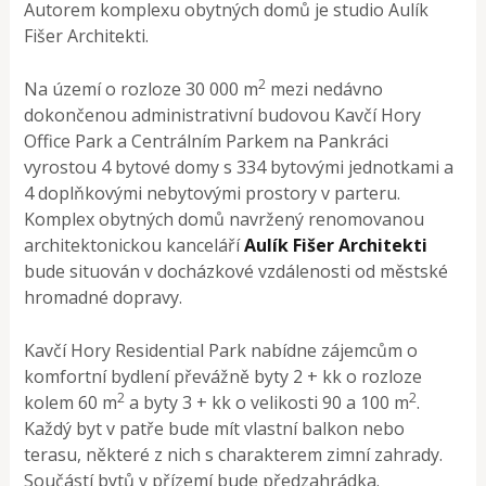
Autorem komplexu obytných domů je studio Aulík
Fišer Architekti.
2
Na území o rozloze 30 000 m
mezi nedávno
dokončenou administrativní budovou Kavčí Hory
Office Park a Centrálním Parkem na Pankráci
vyrostou 4 bytové domy s 334 bytovými jednotkami a
4 doplňkovými nebytovými prostory v parteru.
Komplex obytných domů navržený renomovanou
architektonickou kanceláří
Aulík Fišer Architekti
bude situován v docházkové vzdálenosti od městské
hromadné dopravy.
Kavčí Hory Residential Park nabídne zájemcům o
komfortní bydlení převážně byty 2 + kk o rozloze
2
2
kolem 60 m
a byty 3 + kk o velikosti 90 a 100 m
.
Každý byt v patře bude mít vlastní balkon nebo
terasu, některé z nich s charakterem zimní zahrady.
Součástí bytů v přízemí bude předzahrádka.