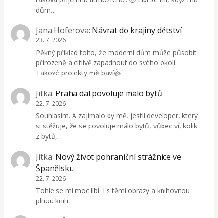
dům…
Jana Hoferova
:
Návrat do krajiny dětství
23. 7. 2026
Pěkný příklad toho, že moderní dům může působit
přirozeně a citlivě zapadnout do svého okolí.
Takové projekty mě baví👍
Jitka
:
Praha dál povoluje málo bytů
22. 7. 2026
Souhlasím. A zajímalo by mě, jestli developer, který
si stěžuje, že se povoluje málo bytů, vůbec ví, kolik
z bytů,…
Jitka
:
Nový život pohraniční strážnice ve
Španělsku
22. 7. 2026
Tohle se mi moc líbí. I s těmi obrazy a knihovnou
plnou knih.