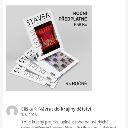
EliškaK
:
Návrat do krajiny dětství
3. 8. 2026
To je krásný projekt, úplně z toho na mě dýchá
taková příjemná atmosféra... 🙂 Líbí se mi, když má