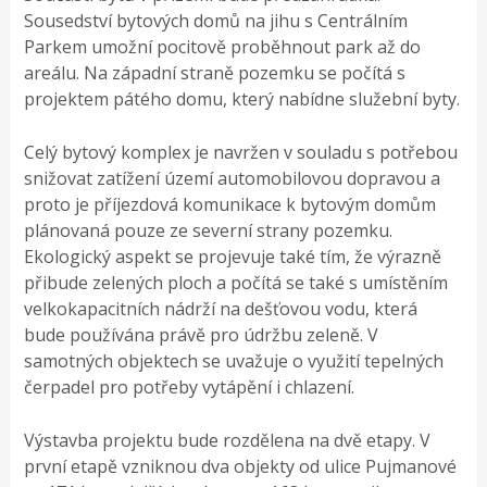
Sousedství bytových domů na jihu s Centrálním
Parkem umožní pocitově proběhnout park až do
areálu. Na západní straně pozemku se počítá s
projektem pátého domu, který nabídne služební byty.
Celý bytový komplex je navržen v souladu s potřebou
snižovat zatížení území automobilovou dopravou a
proto je příjezdová komunikace k bytovým domům
plánovaná pouze ze severní strany pozemku.
Ekologický aspekt se projevuje také tím, že výrazně
přibude zelených ploch a počítá se také s umístěním
velkokapacitních nádrží na dešťovou vodu, která
bude používána právě pro údržbu zeleně. V
samotných objektech se uvažuje o využití tepelných
čerpadel pro potřeby vytápění i chlazení.
Výstavba projektu bude rozdělena na dvě etapy. V
první etapě vzniknou dva objekty od ulice Pujmanové