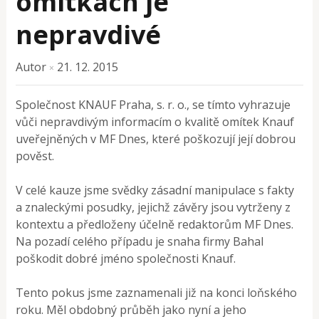
omítkách je
nepravdivé
Autor
21. 12. 2015
×
Společnost KNAUF Praha, s. r. o., se tímto vyhrazuje
vůči nepravdivým informacím o kvalitě omítek Knauf
uveřejněných v MF Dnes, které poškozují její dobrou
pověst.
V celé kauze jsme svědky zásadní manipulace s fakty
a znaleckými posudky, jejichž závěry jsou vytrženy z
kontextu a předloženy účelně redaktorům MF Dnes.
Na pozadí celého případu je snaha firmy Bahal
poškodit dobré jméno společnosti Knauf.
Tento pokus jsme zaznamenali již na konci loňského
roku. Měl obdobný průběh jako nyní a jeho