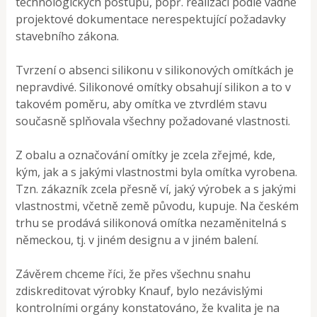
technologických postupů, popř. realizací podle vadné
projektové dokumentace nerespektující požadavky
stavebního zákona.
Tvrzení o absenci silikonu v silikonových omítkách je
nepravdivé. Silikonové omítky obsahují silikon a to v
takovém poměru, aby omítka ve ztvrdlém stavu
současně splňovala všechny požadované vlastnosti.
Z obalu a označování omítky je zcela zřejmé, kde,
kým, jak a s jakými vlastnostmi byla omítka vyrobena.
Tzn. zákazník zcela přesně ví, jaký výrobek a s jakými
vlastnostmi, včetně země původu, kupuje. Na českém
trhu se prodává silikonová omítka nezaměnitelná s
německou, tj. v jiném designu a v jiném balení.
Závěrem chceme říci, že přes všechnu snahu
zdiskreditovat výrobky Knauf, bylo nezávislými
kontrolními orgány konstatováno, že kvalita je na