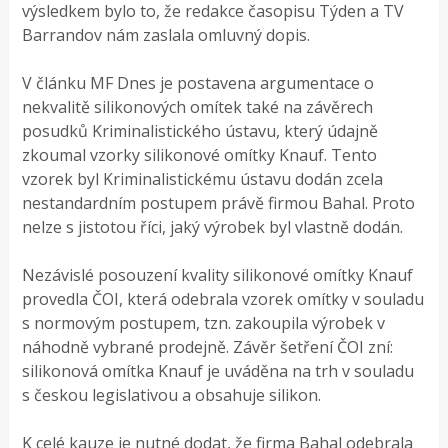
výsledkem bylo to, že redakce časopisu Týden a TV
Barrandov nám zaslala omluvný dopis.
V článku MF Dnes je postavena argumentace o
nekvalitě silikonových omítek také na závěrech
posudků Kriminalistického ústavu, který údajně
zkoumal vzorky silikonové omítky Knauf. Tento
vzorek byl Kriminalistickému ústavu dodán zcela
nestandardním postupem právě firmou Bahal. Proto
nelze s jistotou říci, jaký výrobek byl vlastně dodán.
Nezávislé posouzení kvality silikonové omítky Knauf
provedla ČOI, která odebrala vzorek omítky v souladu
s normovým postupem, tzn. zakoupila výrobek v
náhodně vybrané prodejně. Závěr šetření ČOI zní:
silikonová omítka Knauf je uváděna na trh v souladu
s českou legislativou a obsahuje silikon.
K celé kauze je nutné dodat, že firma Bahal odebrala