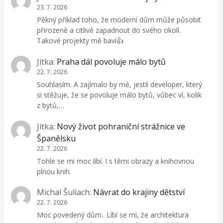
23. 7. 2026
Pěkný příklad toho, že moderní dům může působit
přirozeně a citlivě zapadnout do svého okolí.
Takové projekty mě baví👍
Jitka
:
Praha dál povoluje málo bytů
22. 7. 2026
Souhlasím. A zajímalo by mě, jestli developer, který
si stěžuje, že se povoluje málo bytů, vůbec ví, kolik
z bytů,…
Jitka
:
Nový život pohraniční strážnice ve
Španělsku
22. 7. 2026
Tohle se mi moc líbí. I s těmi obrazy a knihovnou
plnou knih.
Michal Šuliach
:
Návrat do krajiny dětství
22. 7. 2026
Moc povedený dům.. Líbí se mi, že architektura