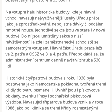
Na vstupní halu historické budovy, kde je hlavní
vchod, navazují nejvyužívanější úseky Úřadu práce
jako je zprostředkování, nepojistné dávky či odděleni
hmotné nouze. Jednotlivé sekce jsou ve staré i v nové
budově. Do ní jsou umístěny sekce s nižší
návštěvností. Je zde i zaměstnanecké schodiště se
samostatným vstupem. Hlavni část Úřadu práce leží
ve 2. patře a OSSZ ve 3. a 4. patře. Předpokládá se, že
administrativní centrum denně navštíví zhruba 530
lidí.
Historická čtyřpatrová budova z roku 1938 byla
postavena jako Nemocenská pokladna, tvořená třemi
křidly do tvaru písmene H. Uvnitř jsou i pískovcové
obklady, zvenku římsy i sochařská pískovcová
výzdoba. Navazující třípatrová budova vznikla v roce
1986 jako poliklinika se třemi křidly rozmístěnými