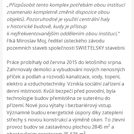
„Přizpůsobit tento komplex potřebám obou institucí
znamenalo kompletně změnit dispozice obou
objektů. Pozoruhodné je využití centrální haly
v historické budově, kudy je přístup
k nejfrekventovanějším oddělením obou institucí,“
říká Miroslav Moj, ředitel ústeckého závodu
pozemních staveb společnosti SWIETELSKY stavební.
Práce probíhaly od června 2015 do letošního srpna.
Zahrnovaly demolici a vybudování nových nenosných
příček a podlah a rozvodů kanalizace, vody, topení,
elektro a vzduchotechniky. Vznikla sociální zařízení a
denní místnosti. Kvůli bezpečí před povodní, byla
technologie budov přemístěna ze suterénu do
přízemí. Nové jsou výtahy i bezbariérový vstup.
Významné budou energetické úspory díky zateplení
střechy s novou konstrukcí a výměně oken. To zlevní
2
provoz budov se zastavěnou plochou 2845 m
a
3
obestavěným prostorem 35 636 m
.