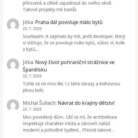
přirozeně a citlivě zapadnout do svého okolí.
Takové projekty mě baví👍
Jitka
:
Praha dál povoluje málo bytů
22. 7. 2026
Souhlasím. A zajímalo by mě, jestli developer, který
si stěžuje, že se povoluje málo bytů, vůbec ví, kolik
z bytů,…
Jitka
:
Nový život pohraniční strážnice ve
Španělsku
22. 7. 2026
Tohle se mi moc líbí. I s těmi obrazy a knihovnou
plnou knih.
Michal Šuliach
:
Návrat do krajiny dětství
22. 7. 2026
Moc povedený dům.. Líbí se mi, že architektura
respektuje charakter místa a zároveň nabízí
moderní a pohodlné bydlení... Přesně takové…