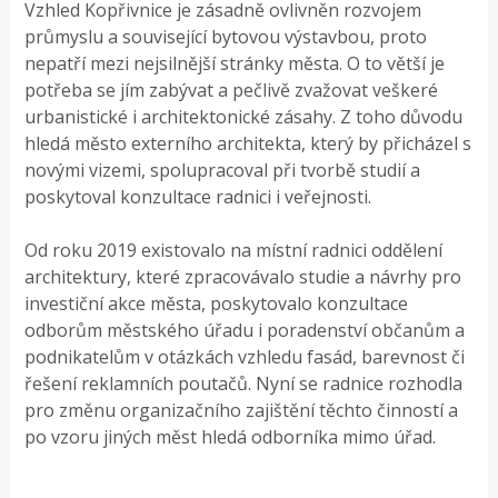
Vzhled Kopřivnice je zásadně ovlivněn rozvojem
průmyslu a související bytovou výstavbou, proto
nepatří mezi nejsilnější stránky města. O to větší je
potřeba se jím zabývat a pečlivě zvažovat veškeré
urbanistické i architektonické zásahy. Z toho důvodu
hledá město externího architekta, který by přicházel s
novými vizemi, spolupracoval při tvorbě studií a
poskytoval konzultace radnici i veřejnosti.
Od roku 2019 existovalo na místní radnici oddělení
architektury, které zpracovávalo studie a návrhy pro
investiční akce města, poskytovalo konzultace
odborům městského úřadu i poradenství občanům a
podnikatelům v otázkách vzhledu fasád, barevnost či
řešení reklamních poutačů. Nyní se radnice rozhodla
pro změnu organizačního zajištění těchto činností a
po vzoru jiných měst hledá odborníka mimo úřad.