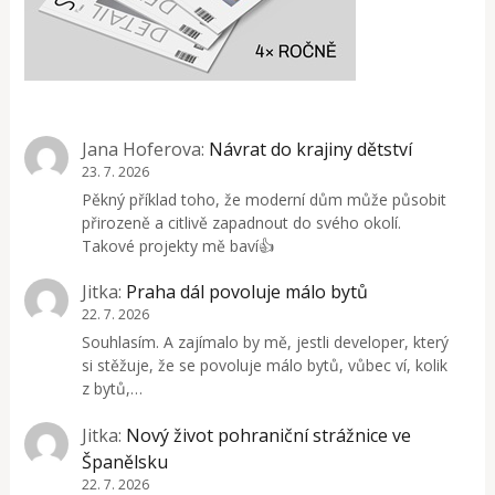
Jana Hoferova
:
Návrat do krajiny dětství
23. 7. 2026
Pěkný příklad toho, že moderní dům může působit
přirozeně a citlivě zapadnout do svého okolí.
Takové projekty mě baví👍
Jitka
:
Praha dál povoluje málo bytů
22. 7. 2026
Souhlasím. A zajímalo by mě, jestli developer, který
si stěžuje, že se povoluje málo bytů, vůbec ví, kolik
z bytů,…
Jitka
:
Nový život pohraniční strážnice ve
Španělsku
22. 7. 2026