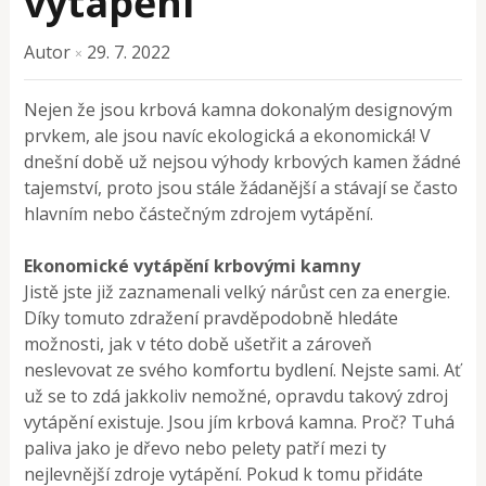
vytápění
Autor
29. 7. 2022
×
Nejen že jsou krbová kamna dokonalým designovým
prvkem, ale jsou navíc ekologická a ekonomická! V
dnešní době už nejsou výhody krbových kamen žádné
tajemství, proto jsou stále žádanější a stávají se často
hlavním nebo částečným zdrojem vytápění.
Ekonomické vytápění krbovými kamny
Jistě jste již zaznamenali velký nárůst cen za energie.
Díky tomuto zdražení pravděpodobně hledáte
možnosti, jak v této době ušetřit a zároveň
neslevovat ze svého komfortu bydlení. Nejste sami. Ať
už se to zdá jakkoliv nemožné, opravdu takový zdroj
vytápění existuje. Jsou jím krbová kamna. Proč? Tuhá
paliva jako je dřevo nebo pelety patří mezi ty
nejlevnější zdroje vytápění. Pokud k tomu přidáte