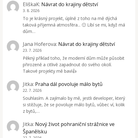
EliškaK
:
Návrat do krajiny dětství
3. 8. 2026
To je krásný projekt, úplně z toho na mě dýchá
taková příjemná atmosféra... 🙂 Líbí se mi, když má
dům…
Jana Hoferova
:
Návrat do krajiny dětství
23. 7. 2026
Pěkný příklad toho, že moderní dům může působit
přirozeně a citlivě zapadnout do svého okolí.
Takové projekty mě baví👍
Jitka
:
Praha dál povoluje málo bytů
22. 7. 2026
Souhlasím. A zajímalo by mě, jestli developer, který
si stěžuje, že se povoluje málo bytů, vůbec ví, kolik
z bytů,…
Jitka
:
Nový život pohraniční strážnice ve
Španělsku
22. 7. 2026