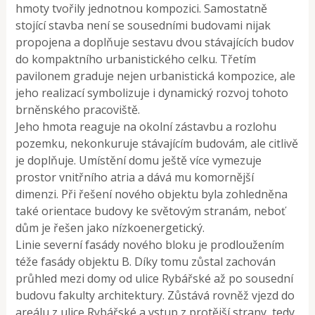
hmoty tvořily jednotnou kompozici. Samostatně
stojící stavba není se sousedními budovami nijak
propojena a doplňuje sestavu dvou stávajících budov
do kompaktního urbanistického celku. Třetím
pavilonem graduje nejen urbanistická kompozice, ale
jeho realizací symbolizuje i dynamický rozvoj tohoto
brněnského pracoviště.
Jeho hmota reaguje na okolní zástavbu a rozlohu
pozemku, nekonkuruje stávajícím budovám, ale citlivě
je doplňuje. Umístění domu ještě více vymezuje
prostor vnitřního atria a dává mu komornější
dimenzi. Při řešení nového objektu byla zohledněna
také orientace budovy ke světovým stranám, neboť
dům je řešen jako nízkoenergetický.
Linie severní fasády nového bloku je prodloužením
téže fasády objektu B. Díky tomu zůstal zachován
průhled mezi domy od ulice Rybářské až po sousední
budovu fakulty architektury. Zůstává rovněž vjezd do
areálu z ulice Rybářské a vstup z protější strany, tedy