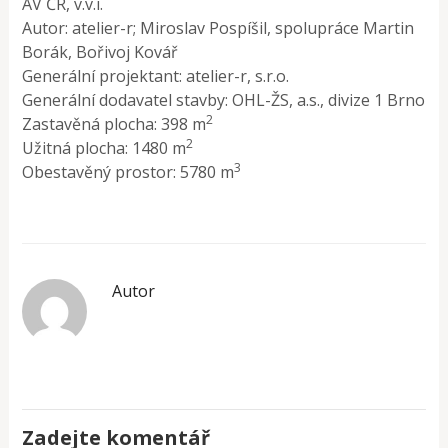
AV ČR, v.v.i.
Autor: atelier-r; Miroslav Pospíšil, spolupráce Martin
Borák, Bořivoj Kovář
Generální projektant: atelier-r, s.r.o.
Generální dodavatel stavby: OHL-ŽS, a.s., divize 1 Brno
2
Zastavěná plocha: 398 m
2
Užitná plocha: 1480 m
3
Obestavěný prostor: 5780 m
Autor
Zadejte komentář