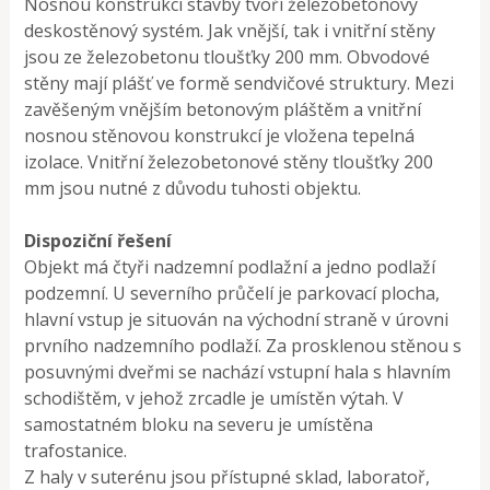
Nosnou konstrukci stavby tvoří železobetonový
deskostěnový systém. Jak vnější, tak i vnitřní stěny
jsou ze železobetonu tloušťky 200 mm. Obvodové
stěny mají plášť ve formě sendvičové struktury. Mezi
zavěšeným vnějším betonovým pláštěm a vnitřní
nosnou stěnovou konstrukcí je vložena tepelná
izolace. Vnitřní železobetonové stěny tloušťky 200
mm jsou nutné z důvodu tuhosti objektu.
Dispoziční řešení
Objekt má čtyři nadzemní podlažní a jedno podlaží
podzemní. U severního průčelí je parkovací plocha,
hlavní vstup je situován na východní straně v úrovni
prvního nadzemního podlaží. Za prosklenou stěnou s
posuvnými dveřmi se nachází vstupní hala s hlavním
schodištěm, v jehož zrcadle je umístěn výtah. V
samostatném bloku na severu je umístěna
trafostanice.
Z haly v suterénu jsou přístupné sklad, laboratoř,