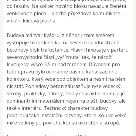
od fakulty. Na solitér nového bloku navazuje členění
venkovních ploch – plocha příjezdové komunikace i
vnitřní klidová plocha.
Budova má tvar kvádru, z něhož jižním směrem
vystupuje blok skleníku, na severozápadní straně
betonový blok trafostanice. Hlavní hmota je v parteru
severovýchodní části „vyříznuta“ tak, že nároží
levituje ve výšce 3,5 m nad terénem. Důvodem pro
tuto úpravu bylo ochranné pásmo kanalizačního
kolektoru, který vede pod objektem a nesmí na něm
nic stát. Pohledový beton zdůrazňuje ryze vědecký,
strohý, praktický, odolný, trvalý charakter domu a je
dominantním materiálem nejen na plášti budovy, ale
také v interiéru. Technický charakter budovy
podtrhují také instalační rozvody, které jsou ve velké
míře vedeny po povrchu konstrukcí stěn a stropů.