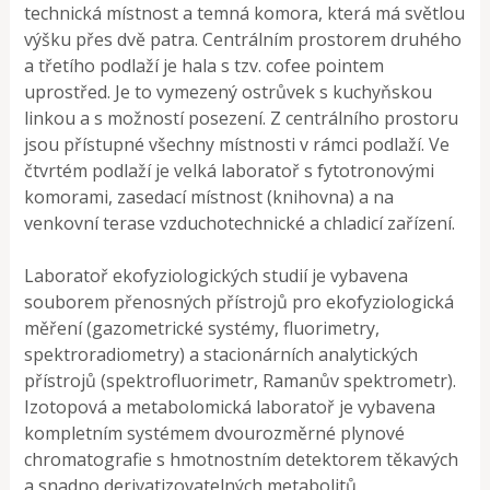
technická místnost a temná komora, která má světlou
výšku přes dvě patra. Centrálním prostorem druhého
a třetího podlaží je hala s tzv. cofee pointem
uprostřed. Je to vymezený ostrůvek s kuchyňskou
linkou a s možností posezení. Z centrálního prostoru
jsou přístupné všechny místnosti v rámci podlaží. Ve
čtvrtém podlaží je velká laboratoř s fytotronovými
komorami, zasedací místnost (knihovna) a na
venkovní terase vzduchotechnické a chladicí zařízení.
Laboratoř ekofyziologických studií je vybavena
souborem přenosných přístrojů pro ekofyziologická
měření (gazometrické systémy, fluorimetry,
spektroradiometry) a stacionárních analytických
přístrojů (spektrofluorimetr, Ramanův spektrometr).
Izotopová a metabolomická laboratoř je vybavena
kompletním systémem dvourozměrné plynové
chromatografie s hmotnostním detektorem těkavých
a snadno derivatizovatelných metabolitů,