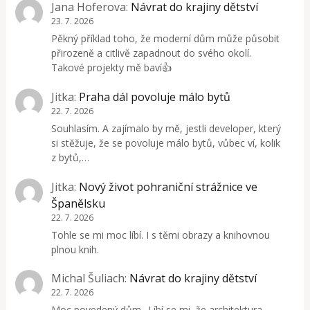
Jana Hoferova
:
Návrat do krajiny dětství
23. 7. 2026
Pěkný příklad toho, že moderní dům může působit
přirozeně a citlivě zapadnout do svého okolí.
Takové projekty mě baví👍
Jitka
:
Praha dál povoluje málo bytů
22. 7. 2026
Souhlasím. A zajímalo by mě, jestli developer, který
si stěžuje, že se povoluje málo bytů, vůbec ví, kolik
z bytů,…
Jitka
:
Nový život pohraniční strážnice ve
Španělsku
22. 7. 2026
Tohle se mi moc líbí. I s těmi obrazy a knihovnou
plnou knih.
Michal Šuliach
:
Návrat do krajiny dětství
22. 7. 2026
Moc povedený dům.. Líbí se mi, že architektura