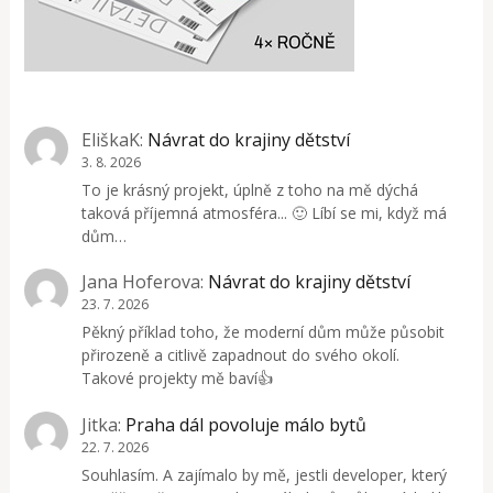
EliškaK
:
Návrat do krajiny dětství
3. 8. 2026
To je krásný projekt, úplně z toho na mě dýchá
taková příjemná atmosféra... 🙂 Líbí se mi, když má
dům…
Jana Hoferova
:
Návrat do krajiny dětství
23. 7. 2026
Pěkný příklad toho, že moderní dům může působit
přirozeně a citlivě zapadnout do svého okolí.
Takové projekty mě baví👍
Jitka
:
Praha dál povoluje málo bytů
22. 7. 2026
Souhlasím. A zajímalo by mě, jestli developer, který