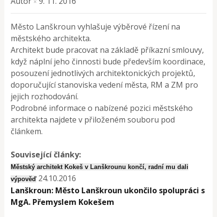
Autor
9. 11. 2016
×
Město Lanškroun vyhlašuje výběrové řízení na
městského architekta.
Architekt bude pracovat na základě příkazní smlouvy,
když náplní jeho činnosti bude především koordinace,
posouzení jednotlivých architektonických projektů,
doporučující stanoviska vedení města, RM a ZM pro
jejich rozhodování.
Podrobné informace o nabízené pozici městského
architekta najdete v přiloženém souboru pod
článkem.
Související články:
Městský architekt Kokeš v Lanškrounu končí, radní mu dali
24.10.2016
výpověď
Lanškroun: Město Lanškroun ukončilo spolupráci s
MgA. Přemyslem Kokešem