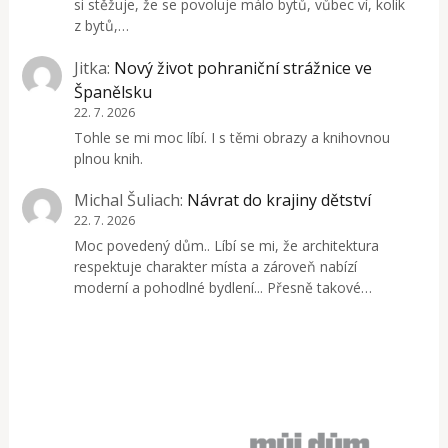
si stěžuje, že se povoluje málo bytů, vůbec ví, kolik
z bytů,…
Jitka
:
Nový život pohraniční strážnice ve
Španělsku
22. 7. 2026
Tohle se mi moc líbí. I s těmi obrazy a knihovnou
plnou knih.
Michal Šuliach
:
Návrat do krajiny dětství
22. 7. 2026
Moc povedený dům.. Líbí se mi, že architektura
respektuje charakter místa a zároveň nabízí
moderní a pohodlné bydlení... Přesně takové…