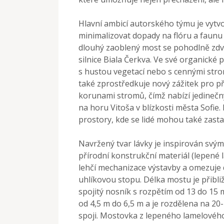
Hlavní ambicí autorského týmu je vytvo
minimalizovat dopady na flóru a faunu
dlouhý zaoblený most se pohodlně zdv
silnice Biala Čerkva. Ve své organické
s hustou vegetací nebo s cennými stro
také zprostředkuje nový zážitek pro př
korunami stromů, čímž nabízí jedinečn
na horu Vitoša v blízkosti města Sofi
prostory, kde se lidé mohou také zastavi
Navržený tvar lávky je inspirován svým
přírodní konstrukční materiál (lepené 
lehčí mechanizace výstavby a omezuje 
uhlíkovou stopu. Délka mostu je přibli
spojitý nosník s rozpětím od 13 do 15
od 4,5 m do 6,5 m a je rozdělena na 20
spoji. Mostovka z lepeného lamelovéh