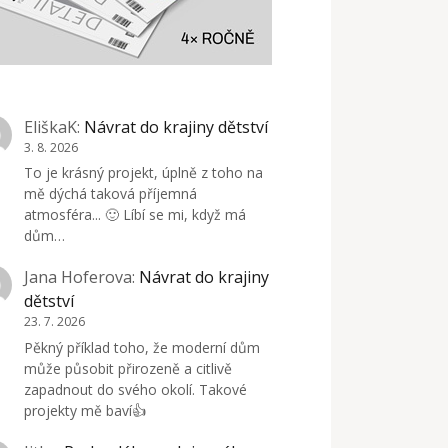
EliškaK
:
Návrat do krajiny dětství
3. 8. 2026
To je krásný projekt, úplně z toho na
mě dýchá taková příjemná
atmosféra... 🙂 Líbí se mi, když má
dům…
Jana Hoferova
:
Návrat do krajiny
dětství
23. 7. 2026
Pěkný příklad toho, že moderní dům
může působit přirozeně a citlivě
zapadnout do svého okolí. Takové
projekty mě baví👍