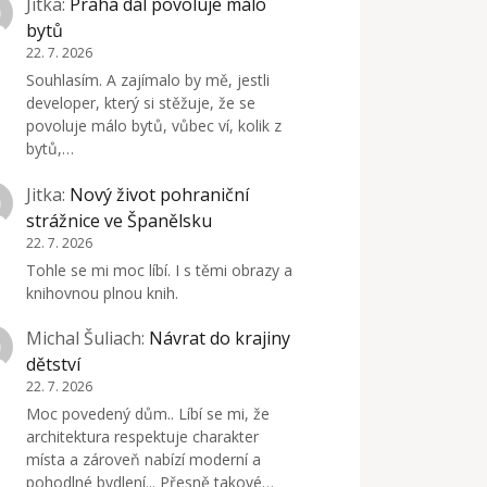
Jitka
:
Praha dál povoluje málo
bytů
22. 7. 2026
Souhlasím. A zajímalo by mě, jestli
developer, který si stěžuje, že se
povoluje málo bytů, vůbec ví, kolik z
bytů,…
Jitka
:
Nový život pohraniční
strážnice ve Španělsku
22. 7. 2026
Tohle se mi moc líbí. I s těmi obrazy a
knihovnou plnou knih.
Michal Šuliach
:
Návrat do krajiny
dětství
22. 7. 2026
Moc povedený dům.. Líbí se mi, že
architektura respektuje charakter
místa a zároveň nabízí moderní a
pohodlné bydlení... Přesně takové…