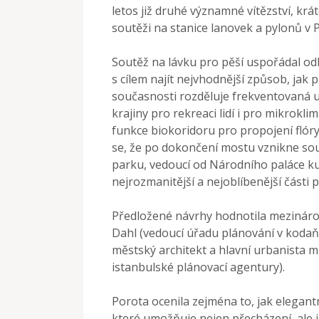
letos již druhé významné vítězství, krát
soutěži na stanice lanovek a pylonů v 
Soutěž na lávku pro pěší uspořádal od
s cílem najít nejvhodnější způsob, jak p
současnosti rozděluje frekventovaná ul
krajiny pro rekreaci lidí i pro mikrokl
funkce biokoridoru pro propojení flóry
se, že po dokončení mostu vznikne sou
parku, vedoucí od Národního paláce kultu
nejrozmanitější a nejoblíbenější části 
Předložené návrhy hodnotila mezinárodn
Dahl (vedoucí úřadu plánování v kodaňs
městský architekt a hlavní urbanista 
istanbulské plánovací agentury).
Porota ocenila zejména to, jak elegan
které umožňuje nejen přecházení, ale i