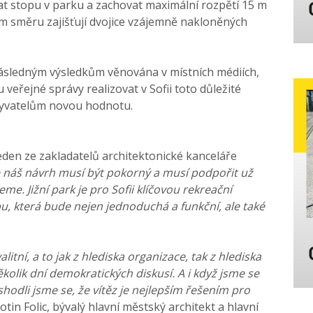
at stopu v parku a zachovat maximální rozpětí 15 m
ém směru zajišťují dvojice vzájemně nakloněných
 následným výsledkům věnována v místních médiích,
veřejné správy realizovat v Sofii toto důležité
obyvatelům novou hodnotu.
jeden ze zakladatelů architektonické kanceláře
e náš návrh musí být pokorný a musí podpořit už
me. Jižní park je pro Sofii klíčovou rekreační
bu, která bude nejen jednoduchá a funkční, ale také
litní, a to jak z hlediska organizace, tak z hlediska
olik dní demokratických diskusí. A i když jsme se
hodli jsme se, že vítěz je nejlepším řešením pro
lotin Folic, bývalý hlavní městský architekt a hlavní