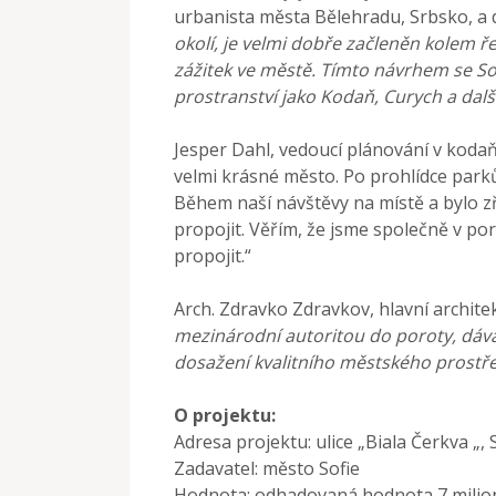
urbanista města Bělehradu, Srbsko, a 
okolí, je velmi dobře začleněn kolem ř
zážitek ve městě. Tímto návrhem se So
prostranství jako Kodaň, Curych a další
Jesper Dahl, vedoucí plánování v kodaň
velmi krásné město. Po prohlídce park
Během naší návštěvy na místě a bylo z
propojit. Věřím, že jsme společně v poro
propojit.“
Arch. Zdravko Zdravkov, hlavní archite
mezinárodní autoritou do poroty, dává
dosažení kvalitního městského prostřed
O projektu:
Adresa projektu: ulice „Biala Čerkva „,
Zadavatel: město Sofie
Hodnota: odhadovaná hodnota 7 milio