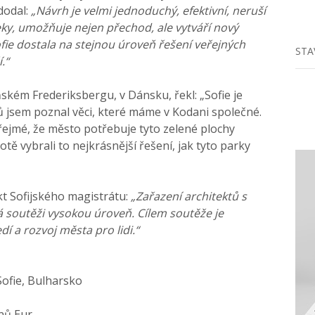
dodal:
„Návrh je velmi jednoduchý, efektivní, neruší
eky, umožňuje nejen přechod, ale vytváří nový
fie dostala na stejnou úroveň řešení veřejných
STA
.“
ském Frederiksbergu, v Dánsku, řekl: „Sofie je
ů jsem poznal věci, které máme v Kodani společné.
řejmé, že město potřebuje tyto zelené plochy
tě vybrali to nejkrásnější řešení, jak tyto parky
kt Sofijského magistrátu:
„Zařazení architektů s
 soutěži vysokou úroveň. Cílem soutěže je
í a rozvoj města pro lidi.“
 Sofie, Bulharsko
nů Eur