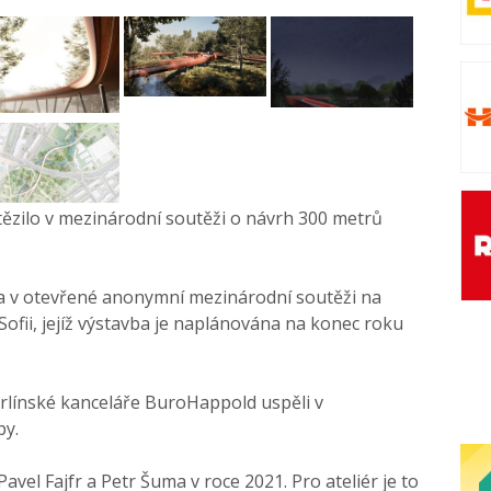
tězilo v mezinárodní soutěži o návrh 300 metrů
ila v otevřené anonymní mezinárodní soutěži na
Sofii, jejíž výstavba je naplánována na konec roku
erlínské kanceláře BuroHappold uspěli v
py.
Pavel Fajfr a Petr Šuma v roce 2021. Pro ateliér je to