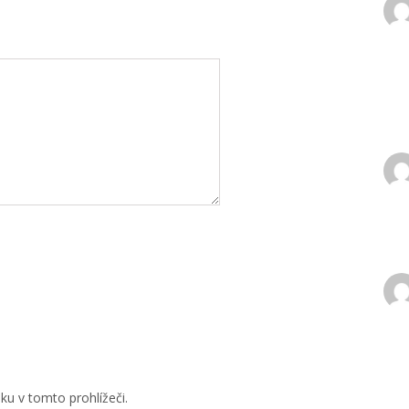
u v tomto prohlížeči.