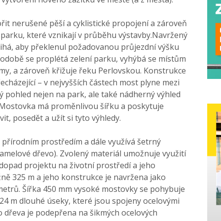
řit nerušené pěší a cyklistické propojení a zároveň
 parku, které vznikají v průběhu výstavby.Navržený
ihá, aby překlenul požadovanou průjezdní výšku
 podobě se proplétá zelení parku, vyhýbá se místům
my, a zároveň křižuje řeku Perlovskou. Konstrukce
echázející – v nejvyšších částech most plyne mezi
ý pohled nejen na park, ale také nádherný výhled
e. Mostovka má proměnlivou šířku a poskytuje
t, posedět a užít si tyto výhledy.
 přírodním prostředím a dále využívá šetrný
lamelové dřevo). Zvolený materiál umožnuje využití
dopad projektu na životní prostředí a jeho
žně 325 m a jeho konstrukce je navržena jako
 metrů. Šířka 450 mm vysoké mostovky se pohybuje
-24 m dlouhé úseky, které jsou spojeny ocelovými
o dřeva je podepřena na šikmých ocelových