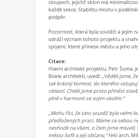
sloupech, jejichž sklon má minimalizov
každé sekce. Stabilitu mostu v podéln
podpěr.
Pozornost, která byla soutěži a jejím
odráží význam tohoto projektu a snahu 
spojení, které přinese městu a jeho 
Citace:
Hlavní architekt projektu, Petr Šuma, 
Boele architekti, uvedl:
„Věděli jsme, ž
tak krásný kontext, do kterého vstupuje
oblastí. Chtěli jsme proto přinést stav
plně v harmonii se svým okolím.“
„Mohu říci, že tato soutěž byla velmi kva
předložených prací. Máme za sebou něk
neshodli na všem, o čem jsme mluvili; s
město Sofii a její občany,“
řekl arch. Mi