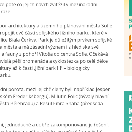
ce poté co jejich návrh zvítězil v mezinárodní
Praze.
bor architektury a územního plánování města Sofie
ropojit dvě části sofijského Jižního parku, které v
ice Biala Čerkva. Park je důležitým prvkem sofijské
ima města a má zásadní význam i z hlediska své
 a fauny z pohoří Vitoša do centra Sofie. Očekává
vislá pěší promenáda a cyklostezka po celé délce
ry až k časti ‚Jižní park III’ – biologicky
parku.
í porota, mezi jejichž členy byli například Jesper
kém Frederiksbergu), Milutin Folic (bývalý hlavní
města Bělehradu) a Resul Emra Shaha (předseda
tní, jednoduché a dobře zakomponované je řešení,
 vytvoření nového zážitku ve městě (a z města).