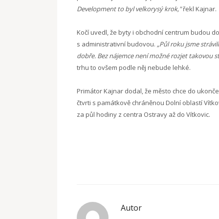
Development to byl velkorysý krok,"
řekl Kajnar.
Kočí uvedl, že byty i obchodní centrum budou d
s administrativní budovou.
„Půl roku jsme stráv
dobře. Bez nájemce není možné rozjet takovou st
trhu to ovšem podle něj nebude lehké.
Primátor Kajnar dodal, že město chce do ukončen
čtvrti s památkově chráněnou Dolní oblastí Vítko
za půl hodiny z centra Ostravy až do Vítkovic.
Autor