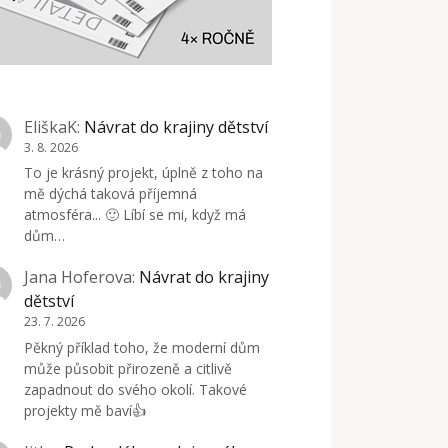
EliškaK
:
Návrat do krajiny dětství
3. 8. 2026
To je krásný projekt, úplně z toho na
mě dýchá taková příjemná
atmosféra... 🙂 Líbí se mi, když má
dům…
Jana Hoferova
:
Návrat do krajiny
dětství
23. 7. 2026
Pěkný příklad toho, že moderní dům
může působit přirozeně a citlivě
zapadnout do svého okolí. Takové
projekty mě baví👍