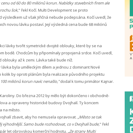
 cenu od 60 do 80 miliónů korun. Nabídky stavebních firem ale
trochu šok,
" řekl Kočí. Multi Development se proto
od výsledkem už však Jiřičná nebude podepsána. Kočí uvedl, že
ich novou lávku postaví. Její výsledná cena bude 68 miliónů
 lávky tvořit symetrické dvojité oblouky, které by se na
dnom bodě. Chodcům by připomínaly propojená srdce. Kočí uvedl,
oblouky až k zemi. Lávka také bude níž.
by lávka byla uměleckým dílem a jednou z dominant Nové
, o kolik by oproti plánům byla realizace původního projektu
 100 miliónů korun navíc nenašlo,"
dodal k tomu primátor Kajnar.
 Karoliny. Do března 2012 by mělo být dokončeno i obchodně-
dova a opraveny historické budovy Dvojhalí. Ty koncem
a na město.
 Dvojhalí zbavit, aby ho nemusela opravovat.
„Město se tak
ěj výhodnější. Samo bude rozhodovat, co v Dvojhalí bude,
" řekl
a pár let obrovskou komerční hodnotu.
„Ze strany Multi