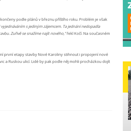
okončeny podle plánů v březnu příštího roku. Problém je však
ili vyjednáváním s jediným zájemcem. Ta jednání nedopadla
avbu. Zuřivě se snažíme najít nového,"
řekl Kočí. Na současném
í první etapy stavby Nové Karoliny stihnout i propojení nové
vic a Ruskou ulicí. Lidé by pak podle něj mohli procházkou dojít