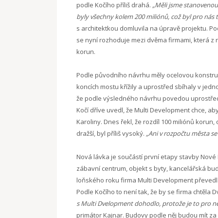
podle Kočího příliš drahá.
„Měli jsme stanovenou
byly všechny kolem 200 miliónů, což byl pro nás 
s architektkou domluvila na úpravě projektu. P
se nyní rozhoduje mezi dvěma firmami, která z n
korun.
Podle původního návrhu měly ocelovou konstrukci
koncích mostu křížily a uprostřed sbíhaly v je
že podle výsledného návrhu povedou uprostřed 
Kočí dříve uvedl, že Multi Development chce, a
Karoliny. Dnes řekl, že rozdíl 100 miliónů korun
dražší, byl příliš vysoký.
„Ani v rozpočtu města se
Nová lávka je součástí první etapy stavby Nové
zábavní centrum, objekt s byty, kancelářská bu
loňského roku firma Multi Development převedl
Podle Kočího to není tak, že by se firma chtěla
s Multi Dvelopment dohodlo, protože je to pro n
primátor Kajnar. Budovy podle něj budou mít z