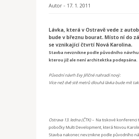
Autor
17. 1. 2011
×
Lávka, která v Ostravě vede z auto
bude v březnu bourat. Místo ní do zá
se vznikající čtvrtí Nová Karolina.
Stavba nevznikne podle původního návrhu a
kterou již ale není architektka podepsána.
Původní návrh Evy Jiřičné nahradí nový:
Více než dvě stě metrů dlouhá lávka bude mít také 
Ostrava 13. ledna (ČTK) –
Na tiskové konferenci t
pobočky Multi Development, která Novou Karolin
Stavba nakonec nevznikne podle původního návr