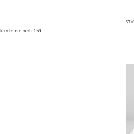
STA
u v tomto prohlížeči.