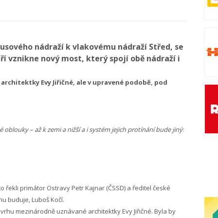
busového nádraží k vlakovému nádraží Střed, se
ří vznikne nový most, který spojí obě nádraží i
rchitektky Evy Jiřičné, ale v upravené podobě, pod
oblouky – až k zemi a nižší a i systém jejich protínání bude jiný
:
o řekli primátor Ostravy Petr Kajnar (ČSSD) a ředitel české
u buduje, Luboš Kočí.
hu mezinárodně uznávané architektky Evy Jiřičné. Byla by