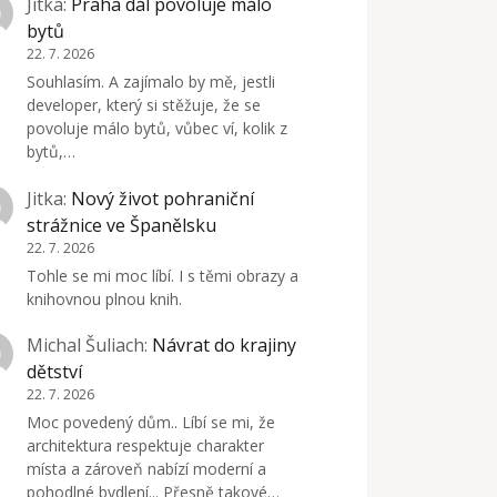
Jitka
:
Praha dál povoluje málo
bytů
22. 7. 2026
Souhlasím. A zajímalo by mě, jestli
developer, který si stěžuje, že se
povoluje málo bytů, vůbec ví, kolik z
bytů,…
Jitka
:
Nový život pohraniční
strážnice ve Španělsku
22. 7. 2026
Tohle se mi moc líbí. I s těmi obrazy a
knihovnou plnou knih.
Michal Šuliach
:
Návrat do krajiny
dětství
22. 7. 2026
Moc povedený dům.. Líbí se mi, že
architektura respektuje charakter
místa a zároveň nabízí moderní a
pohodlné bydlení... Přesně takové…