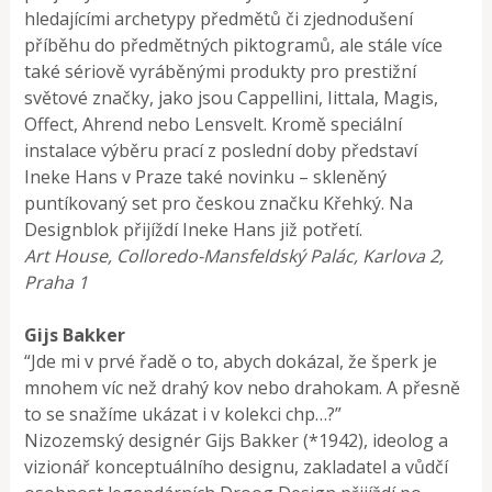
hledajícími archetypy předmětů či zjednodušení
příběhu do předmětných piktogramů, ale stále více
také sériově vyráběnými produkty pro prestižní
světové značky, jako jsou Cappellini, Iittala, Magis,
Offect, Ahrend nebo Lensvelt. Kromě speciální
instalace výběru prací z poslední doby představí
Ineke Hans v Praze také novinku – skleněný
puntíkovaný set pro českou značku Křehký. Na
Designblok přijíždí Ineke Hans již potřetí.
Art House, Colloredo-Mansfeldský Palác, Karlova 2,
Praha 1
Gijs Bakker
“Jde mi v prvé řadě o to, abych dokázal, že šperk je
mnohem víc než drahý kov nebo drahokam. A přesně
to se snažíme ukázat i v kolekci chp…?”
Nizozemský designér Gijs Bakker (*1942), ideolog a
vizionář konceptuálního designu, zakladatel a vůdčí