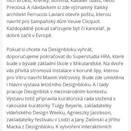
nich Brokis, Křehký, Bomma, Kavalier Glass, nebo
Preciosa. A návdavkem si zde významný italský
architekt Ferruccio Laviani otevře poštu, kterou
navrhl pro šampaňský dům Veuve Clicquot.
Každopádně pokud zařizujete byt či kancelář, je
dobré začít v Evropě.
Pokud si chcete na Designbloku vyhrát,
doporučujeme pokračovat do Superstudia HRA, které
bude v bývalé základní škole v Mikulandské. Na dvoře
vás přivítá stromová instalace v koruně lípy, kterou
pro Vitru navrhl Maxim Velčovský. Bude zde umístěna
i hlavní výstava letošního Designbloku. A i tady
pracuje Designblok v mezinárodním kontextu.
Výstavu totiž připravila kurátorská rada složená s
rakouské kurátorky Tulgy Beyerle, zakladatelky
vídeňského Design Weeku, Agnieszky Jacobson,
zakladatelky festivalu v Lodzi a Jany Zielinski a Jiřího
Macka z Designbloku. K vytvoření interaktivních