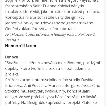
Sophie Francon, Jennifer Julien a Gregory Peyrache z
francouzského Saint Etienne Kolekci nábytku
Insulaire, které vidí, jako prostor uprostřed prostoru.
Konceptuální a přitom stále užitý design, kdy
jednotlivé prvky jsou dovozeny od geometrického
členění základního výtvarného obrazce..
Art House, Colloredo-Mansfeldský Palác, Karlova 2,
Praha 1
Numero111.com
Dmoch
“Snažíme se držet rovnováhu mezi životem, poctivými
objekty, které tvoříme a celostním pohledem na
projekt.”
Průřez tvorbou interdisciplinarního studio Davida
Ericssona, Anii Peuser a Marcuse Berga ze švédského
Stockholmu. Nábytek, svítidla, hry, konceptuální
design. Ve své práci vždy vycházejí ze zájmu o lidské
potřeby. Na Designblokupředstaví projekt Plato, ke