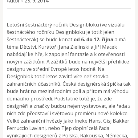
Autor
23. 9. 2014
×
Letošní šestnáctérý ročník Designbloku (ve vizuálu
šestnáctého ročníku Designbloku je totiž jelen
šestnácterák) se bude konat
od 6. do 12. října
a má
téma Dětství. Kurátoři Jana Zielinski a Jiří Macek
nabádají ke hře, k zapojení fantazie a k otevřenosti
novým zážitkům. A zážitků bude na největší přehlídce
designu ve střední Evropě letos hodně. Na
Designblok totiž letos zavítá více než stovka
zahraničních účastníků. Česká designérská špička tak
bude hrát na mezinárodním poli a přitom má výhodu
domácího prostředí. Podstatné totiž je, že zde
designéři a značky budou nejen vystavovat, ale řada z
nich zde představí i světovou premiéru nové kolekce.
Velké zahraniční hvězdy jako Ineke Hans, Gisj Bakker,
Ferruccio Laviani, nebo Tjep doplní celá řada
vynikajících designérů z Polska, Rakouska, Německa,