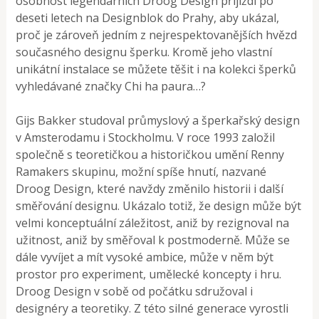
osobnost legendárních Droog Design přijíždí po
deseti letech na Designblok do Prahy, aby ukázal,
proč je zároveň jedním z nejrespektovanějších hvězd
současného designu šperku. Kromě jeho vlastní
unikátní instalace se můžete těšit i na kolekci šperků
vyhledávané značky Chi ha paura…?
Gijs Bakker studoval průmyslový a šperkařský design
v Amsterodamu i Stockholmu. V roce 1993 založil
společně s teoretičkou a historičkou umění Renny
Ramakers skupinu, možní spíše hnutí, nazvané
Droog Design, které navždy změnilo historii i další
směřování designu. Ukázalo totiž, že design může být
velmi konceptuální záležitost, aniž by rezignoval na
užitnost, aniž by směřoval k postmoderně. Může se
dále vyvíjet a mít vysoké ambice, může v něm být
prostor pro experiment, umělecké koncepty i hru.
Droog Design v sobě od počátku sdružoval i
designéry a teoretiky. Z této silné generace vyrostli