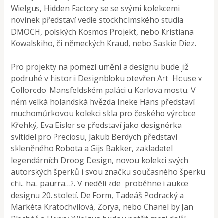
Wielgus, Hidden Factory se se svými kolekcemi
novinek představí vedle stockholmského studia
DMOCH, polských Kosmos Projekt, nebo Kristiana
Kowalskiho, či německých Kraud, nebo Saskie Diez.
Pro projekty na pomezí umění a designu bude již
podruhé v historii Designbloku otevřen Art House v
Colloredo-Mansfeldském paláci u Karlova mostu. V
něm velká holandská hvězda Ineke Hans představí
muchomůrkovou kolekci skla pro českého výrobce
Křehký, Eva Eisler se představí jako designérka
svítidel pro Preciosu, Jakub Berdych představí
skleněného Robota a Gijs Bakker, zakladatel
legendárních Droog Design, novou kolekci svých
autorských šperků i svou značku současného šperku
chi.. ha.. paurra…?. V neděli zde proběhne i aukce
designu 20. století. De Form, Tadeáš Podracký a
Markéta Kratochvílová, Zorya, nebo Chanel by Jan