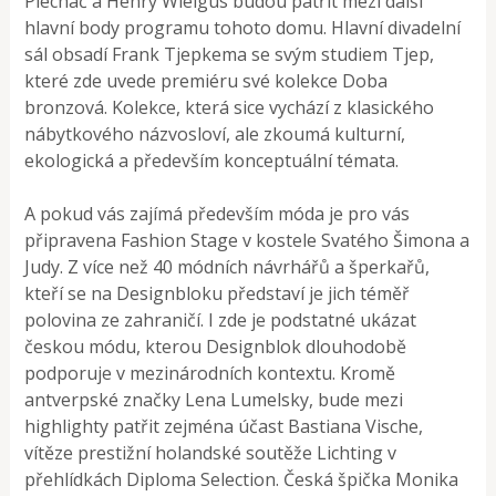
Plecháč a Henry Wielgus budou patřit mezi další
hlavní body programu tohoto domu. Hlavní divadelní
sál obsadí Frank Tjepkema se svým studiem Tjep,
které zde uvede premiéru své kolekce Doba
bronzová. Kolekce, která sice vychází z klasického
nábytkového názvosloví, ale zkoumá kulturní,
ekologická a především konceptuální témata.
A pokud vás zajímá především móda je pro vás
připravena Fashion Stage v kostele Svatého Šimona a
Judy. Z více než 40 módních návrhářů a šperkařů,
kteří se na Designbloku představí je jich téměř
polovina ze zahraničí. I zde je podstatné ukázat
českou módu, kterou Designblok dlouhodobě
podporuje v mezinárodních kontextu. Kromě
antverpské značky Lena Lumelsky, bude mezi
highlighty patřit zejména účast Bastiana Vische,
vítěze prestižní holandské soutěže Lichting v
přehlídkách Diploma Selection. Česká špička Monika