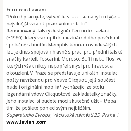
Ferruccio Laviani
“Pokud pracujete, vytvoříte si – co se nábytku týče –
nejsilnější vztah k pracovnímu stolu.”
Renomovaný italský designér Ferruccio Laviani
(*1960), který vstoupil do mezinárodního povědomí
společně s hnutím Memphis koncem osmdesátých
let, je dnes spojován hlavně s prací pro přední italské
značky Kartell, Foscarini, Moroso, Boffi nebo Flos, ve
kterých však nikdy nepopřel smysl pro hravost a
okouzlení. V Praze se představuje unikátní instalací
pošty navrženou pro Veuve Clicquot, jejíž součástí
bude i originální mobiliář vycházející ze stolu
legendární vdovy Clicquotové, zakladatelky značky.
Jeho instalaci si budete moci skutečně užít – třeba
tím, že pošlete pohled svým nejbližším.
Superstudio Evropa, Václavské náměstí 25, Praha 1
www.laviani.com