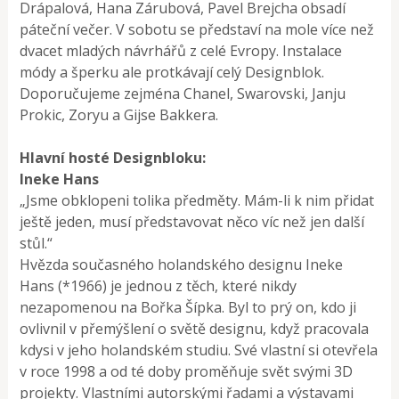
Drápalová, Hana Zárubová, Pavel Brejcha obsadí
páteční večer. V sobotu se představí na mole více než
dvacet mladých návrhářů z celé Evropy. Instalace
módy a šperku ale protkávají celý Designblok.
Doporučujeme zejména Chanel, Swarovski, Janju
Prokic, Zoryu a Gijse Bakkera.
Hlavní hosté Designbloku:
Ineke Hans
„Jsme obklopeni tolika předměty. Mám-li k nim přidat
ještě jeden, musí představovat něco víc než jen další
stůl.“
Hvězda současného holandského designu Ineke
Hans (*1966) je jednou z těch, které nikdy
nezapomenou na Bořka Šípka. Byl to prý on, kdo ji
ovlivnil v přemýšlení o světě designu, když pracovala
kdysi v jeho holandském studiu. Své vlastní si otevřela
v roce 1998 a od té doby proměňuje svět svými 3D
projekty. Vlastními autorskými řadami a výstavami