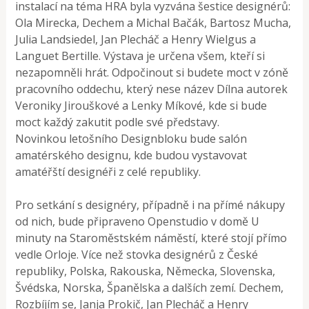
instalací na téma HRA byla vyzvána šestice designérů:
Ola Mirecka, Dechem a Michal Bačák, Bartosz Mucha,
Julia Landsiedel, Jan Plecháč a Henry Wielgus a
Languet Bertille. Výstava je určena všem, kteří si
nezapomněli hrát. Odpočinout si budete moct v zóně
pracovního oddechu, který nese název Dílna autorek
Veroniky Jirouškové a Lenky Míkové, kde si bude
moct každý zakutit podle své představy.
Novinkou letošního Designbloku bude salón
amatérského designu, kde budou vystavovat
amatéřští designéři z celé republiky.
Pro setkání s designéry, případně i na přímé nákupy
od nich, bude připraveno Openstudio v domě U
minuty na Staroměstském náměstí, které stojí přímo
vedle Orloje. Více než stovka designérů z České
republiky, Polska, Rakouska, Německa, Slovenska,
Švédska, Norska, Španělska a dalších zemí. Dechem,
Rozbíjím se, Janja Prokič, Jan Plecháč a Henry