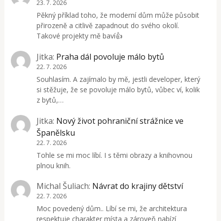
23. 7. 2026
Pěkný příklad toho, že moderní dům může působit
přirozeně a citlivě zapadnout do svého okolí.
Takové projekty mě baví👍
Jitka
:
Praha dál povoluje málo bytů
22. 7. 2026
Souhlasím. A zajímalo by mě, jestli developer, který
si stěžuje, že se povoluje málo bytů, vůbec ví, kolik
z bytů,…
Jitka
:
Nový život pohraniční strážnice ve
Španělsku
22. 7. 2026
Tohle se mi moc líbí. I s těmi obrazy a knihovnou
plnou knih.
Michal Šuliach
:
Návrat do krajiny dětství
22. 7. 2026
Moc povedený dům.. Líbí se mi, že architektura
respektuje charakter místa a zároveň nabízí