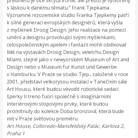
předmětu je sice skrytá ironie, ale přesto je vytvořený
s láskou k danému tématu.” Frank Tjepkama
Významné nizozemské studio Franka Tjepkemy patří
k silné generaci evropských designérů, která vyšla
z myšlenek Droog Design. Jeho realizace na pomezí
umění a designu provokující svými myšlenkami,
celospolečenským apelem i fantazií mohli obdivovat
lidé na výstavách Droog Design, veletrhu Design
Miami, stejně jako v newyorském Museum of Art and
Design nebo v Museum fur Kunst und Gewerbe
v Hamburku. V Praze se studio Tjep., založené v roce
2001, představí velkorysou instalací v Tanečním sále
Art Housu, které budou vévodit robotické sedací
šperky Il treno fuori společně s imaginárními
interiérovými stopovými prvky, které budou
promítnuty do kolekce Doba bronzová, která bude
mít v Praze světovou premiéru.
Art House, Colloredo-Mansfeldský Palác, Karlova 2,
Praha 1