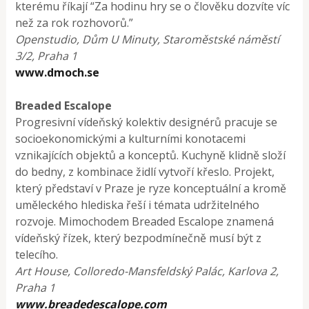
kterému říkají “Za hodinu hry se o člověku dozvíte víc
než za rok rozhovorů.”
Openstudio, Dům U Minuty, Staroměstské náměstí
3/2, Praha 1
www.dmoch.se
Breaded Escalope
Progresivní vídeňský kolektiv designérů pracuje se
socioekonomickými a kulturními konotacemi
vznikajících objektů a konceptů. Kuchyně klidně složí
do bedny, z kombinace židlí vytvoří křeslo. Projekt,
který představí v Praze je ryze konceptuální a kromě
uměleckého hlediska řeší i témata udržitelného
rozvoje. Mimochodem Breaded Escalope znamená
vídeňský řízek, který bezpodmínečně musí být z
telecího.
Art House, Colloredo-Mansfeldský Palác, Karlova 2,
Praha 1
www.breadedescalope.com