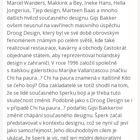
Marcel Wanders, Makkink a Bey, Ineke Hans, Hella
Jongerius, Tjep design, Marteen Baas a mnoho
dalších hvězd současného designu. Gijs Bakker
ovšem neusnul na vavřínech masivního úspěchu
Droog Design, který byl ve své době obrovským
fenoménem známým po celém světě, kde také
realizoval restaurace, kavárny a obchody častokrát
objednané státem, aby reprezentoval holandský
design v zahraničí. V roce 1996 založil společně
s italskou galeristkou Marijke Vallanzascou značku
Chi ha paura…? Chi ha paura znamená v italštině Kdo
se čeho bojí? Oba zakladatelé se totiž shodli na tom,
že se lidé současného šperku bojí a je třeba tuto
skutečnost změnit. Podobně jako s Droog Design se i
v případě Chi ha paura…? podařilo Gijsi Bakkerovi
změnit chápání současného designu. Šperk začal
představovat v kontextu designu, což se nyní už jeví
jako samozřejmost. Jeho dlouhodobým cílem je
ukázat, že šperk je víc, než jen módní dekorativní