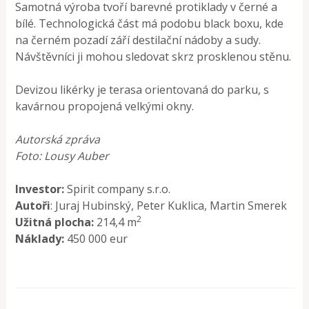
Samotná výroba tvoří barevné protiklady v černé a
bílé. Technologická část má podobu black boxu, kde
na černém pozadí září destilační nádoby a sudy.
Návštěvníci ji mohou sledovat skrz prosklenou stěnu.
Devizou likérky je terasa orientovaná do parku, s
kavárnou propojená velkými okny.
Autorská zpráva
Foto: Lousy Auber
Investor:
Spirit company s.r.o.
Autoři
: Juraj Hubinský, Peter Kuklica, Martin Smerek
2
Užitná plocha:
214,4 m
Náklady:
450 000 eur