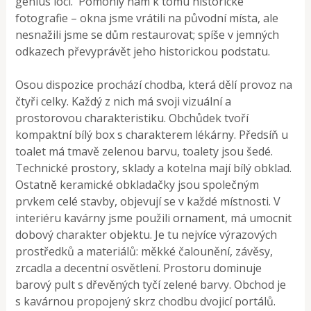
genius loci. Pomohly nám k tomu historické
fotografie – okna jsme vrátili na původní místa, ale
nesnažili jsme se dům restaurovat; spíše v jemných
odkazech převyprávět jeho historickou podstatu.
Osou dispozice prochází chodba, která dělí provoz na
čtyři celky. Každý z nich má svoji vizuální a
prostorovou charakteristiku. Obchůdek tvoří
kompaktní bílý box s charakterem lékárny. Předsíň u
toalet má tmavě zelenou barvu, toalety jsou šedé.
Technické prostory, sklady a kotelna mají bílý obklad.
Ostatně keramické obkladačky jsou společným
prvkem celé stavby, objevují se v každé místnosti. V
interiéru kavárny jsme použili ornament, má umocnit
dobový charakter objektu. Je tu nejvíce výrazových
prostředků a materiálů: měkké čalounění, závěsy,
zrcadla a decentní osvětlení. Prostoru dominuje
barový pult s dřevěných tyčí zelené barvy. Obchod je
s kavárnou propojený skrz chodbu dvojicí portálů.