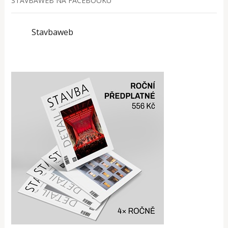
STAVBAWEB NA FACEBOOKU
Stavbaweb