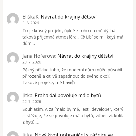
EliškaK
:
Návrat do krajiny dětství
3. 8. 2026
To je krásný projekt, úplně z toho na mě dýchá
taková příjemná atmosféra... 🙂 Líbí se mi, když má
dům…
Jana Hoferova
:
Návrat do krajiny dětství
23. 7. 2026
Pěkný příklad toho, že moderní dům může působit
přirozeně a citlivě zapadnout do svého okolí.
Takové projekty mě baví👍
Jitka
:
Praha dál povoluje málo bytů
22. 7. 2026
Souhlasím. A zajímalo by mě, jestli developer, který
si stěžuje, že se povoluje málo bytů, vůbec ví, kolik
z bytů,…
Jitka
:
Nový život pohraniční strážnice ve