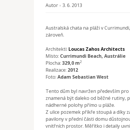
Autor
3. 6. 2013
×
Australská chata na pláži v Currimund
zároveň.
Architekti:
Loucas Zahos Architects
Místo:
Currimundi Beach, Austrálie
2
Plocha:
329,0 m
Realizace:
2012
Foto:
Adam Sebastian West
Tento dům byl navržen především pro r
znamená být daleko od běžné rutiny, pří
nádherné polohy přímo u pláže.
Z ulice pozemek příkře stoupá a díky
pavilony v přední části domu důstojnou
vnitřních prostor. Měřítko i detaily uvn