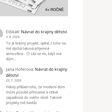
EliškaK
:
Návrat do krajiny dětství
3. 8. 2026
To je krásný projekt, úplně z toho na
mě dýchá taková příjemná
atmosféra... 🙂 Líbí se mi, když má
dům…
Jana Hoferova
:
Návrat do krajiny
dětství
23. 7. 2026
Pěkný příklad toho, že moderní dům
může působit přirozeně a citlivě
zapadnout do svého okolí. Takové
projekty mě baví👍