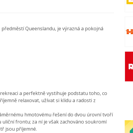
i, předměstí Queenslandu, je výrazná a pokojná
ekreaci a perfektně vystihuje podstatu toho, co
jemně relaxovat, užívat si klidu a radosti z
 záměrnému hmotovému řešení do dvou úrovní tvoří
 uliční frontu; za ní je však zachováno soukromí
itř jsou příjemné.