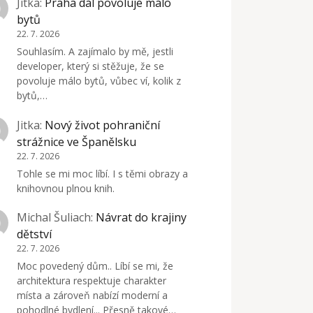
Jitka
:
Praha dál povoluje málo
bytů
22. 7. 2026
Souhlasím. A zajímalo by mě, jestli
developer, který si stěžuje, že se
povoluje málo bytů, vůbec ví, kolik z
bytů,…
Jitka
:
Nový život pohraniční
strážnice ve Španělsku
22. 7. 2026
Tohle se mi moc líbí. I s těmi obrazy a
knihovnou plnou knih.
Michal Šuliach
:
Návrat do krajiny
dětství
22. 7. 2026
Moc povedený dům.. Líbí se mi, že
architektura respektuje charakter
místa a zároveň nabízí moderní a
pohodlné bydlení... Přesně takové…