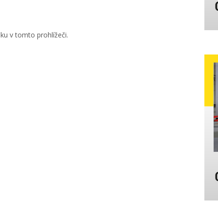
u v tomto prohlížeči.