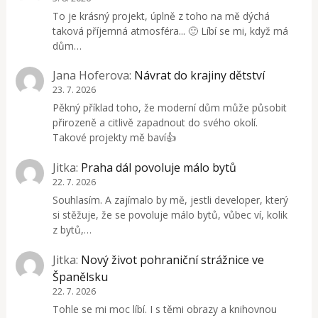
To je krásný projekt, úplně z toho na mě dýchá
taková příjemná atmosféra... 🙂 Líbí se mi, když má
dům…
Jana Hoferova
:
Návrat do krajiny dětství
23. 7. 2026
Pěkný příklad toho, že moderní dům může působit
přirozeně a citlivě zapadnout do svého okolí.
Takové projekty mě baví👍
Jitka
:
Praha dál povoluje málo bytů
22. 7. 2026
Souhlasím. A zajímalo by mě, jestli developer, který
si stěžuje, že se povoluje málo bytů, vůbec ví, kolik
z bytů,…
Jitka
:
Nový život pohraniční strážnice ve
Španělsku
22. 7. 2026
Tohle se mi moc líbí. I s těmi obrazy a knihovnou