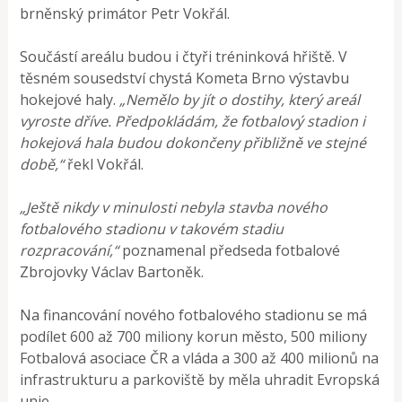
brněnský primátor Petr Vokřál.
Součástí areálu budou i čtyři tréninková hřiště. V
těsném sousedství chystá Kometa Brno výstavbu
hokejové haly.
„Nemělo by jít o dostihy, který areál
vyroste dříve. Předpokládám, že fotbalový stadion i
hokejová hala budou dokončeny přibližně ve stejné
době,“
řekl Vokřál.
„Ještě nikdy v minulosti nebyla stavba nového
fotbalového stadionu v takovém stadiu
rozpracování,“
poznamenal předseda fotbalové
Zbrojovky Václav Bartoněk.
Na financování nového fotbalového stadionu se má
podílet 600 až 700 miliony korun město, 500 miliony
Fotbalová asociace ČR a vláda a 300 až 400 milionů na
infrastrukturu a parkoviště by měla uhradit Evropská
unie.