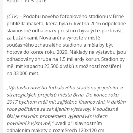
Autor
10. 5. 2016
×
(ČTK)
– Podobu nového fotbalového stadionu v Brně
přiblížila maketa, která byla 6. května 2016 odpoledne
slavnostně odhalena v prostoru bývalých sportovišť
za Lužánkami. Nová aréna vyroste v místě
současného zchátralého stadionu a měla by být
hotova do konce roku 2020. Náklady na výstavbu jsou
odhadovány zhruba na 1,5 miliardy korun. Stadion by
měl mít kapacitu 23.500 diváků s možností rozšíření
na 33.000 míst.
„Výstavba nového fotbalového stadionu je jedním ze
strategických projektů města Brna. Do konce roku
2017 bychom měli mít zajištěno financování. V dalším
roce počítáme se zahájením výstavby. V současné
fázi je hlavním problémem vyjednávání všech
povolení k výstavbě,“
uvedl při slavnostním
odhalením makety o rozměrech 120×120 cm