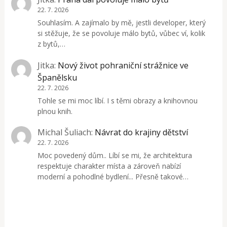
22. 7. 2026
Souhlasím. A zajímalo by mě, jestli developer, který
si stěžuje, že se povoluje málo bytů, vůbec ví, kolik
z bytů,…
Jitka
:
Nový život pohraniční strážnice ve
Španělsku
22. 7. 2026
Tohle se mi moc líbí. I s těmi obrazy a knihovnou
plnou knih.
Michal Šuliach
:
Návrat do krajiny dětství
22. 7. 2026
Moc povedený dům.. Líbí se mi, že architektura
respektuje charakter místa a zároveň nabízí
moderní a pohodlné bydlení... Přesně takové…