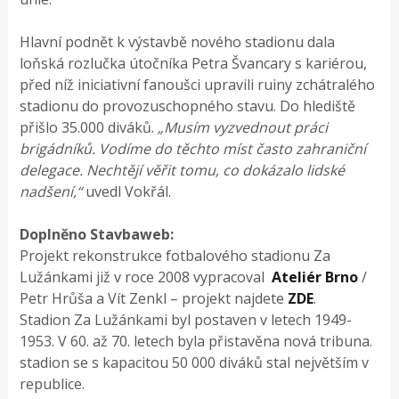
Hlavní podnět k výstavbě nového stadionu dala
loňská rozlučka útočníka Petra Švancary s kariérou,
před níž iniciativní fanoušci upravili ruiny zchátralého
stadionu do provozuschopného stavu. Do hlediště
přišlo 35.000 diváků.
„Musím vyzvednout práci
brigádníků. Vodíme do těchto míst často zahraniční
delegace. Nechtějí věřit tomu, co dokázalo lidské
nadšení,“
uvedl Vokřál.
Doplněno Stavbaweb:
Projekt rekonstrukce fotbalového stadionu Za
Lužánkami již v roce 2008 vypracoval
Ateliér Brno
/
Petr Hrůša a Vít Zenkl – projekt najdete
ZDE
.
Stadion Za Lužánkami byl postaven v letech 1949-
1953. V 60. až 70. letech byla přistavěna nová tribuna.
stadion se s kapacitou 50 000 diváků stal největším v
republice.