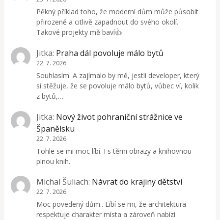
Pěkný příklad toho, že moderní dům může působit
přirozeně a citlivě zapadnout do svého okolí.
Takové projekty mě baví👍
Jitka
:
Praha dál povoluje málo bytů
22. 7. 2026
Souhlasím. A zajímalo by mě, jestli developer, který
si stěžuje, že se povoluje málo bytů, vůbec ví, kolik
z bytů,…
Jitka
:
Nový život pohraniční strážnice ve
Španělsku
22. 7. 2026
Tohle se mi moc líbí. I s těmi obrazy a knihovnou
plnou knih.
Michal Šuliach
:
Návrat do krajiny dětství
22. 7. 2026
Moc povedený dům.. Líbí se mi, že architektura
respektuje charakter místa a zároveň nabízí