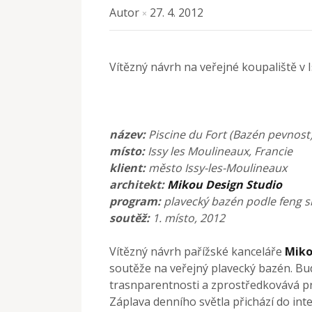
Autor
27. 4. 2012
×
Vítězný návrh na veřejné koupaliště v 
název:
Piscine du Fort (Bazén pevnost
místo:
Issy les Moulineaux, Francie
klient:
město Issy-les-Moulineaux
architekt:
Mikou Design Studio
program:
plavecký bazén podle feng s
soutěž:
1. místo, 2012
Vítězný návrh pařížské kanceláře
Miko
soutěže na veřejný plavecký bazén. Bu
trasnparentnosti a zprostředkovává pr
Záplava denního světla přichází do int