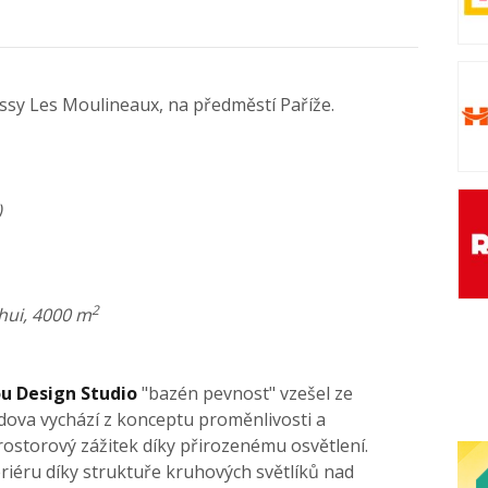
Issy Les Moulineaux, na předměstí Paříže.
)
2
hui, 4000 m
u Design Studio
"bazén pevnost" vzešel ze
dova vychází z konceptu proměnlivosti a
ostorový zážitek díky přirozenému osvětlení.
eriéru díky struktuře kruhových světlíků nad