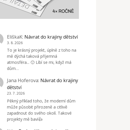
EliškaK
:
Návrat do krajiny dětství
3. 8. 2026
To je krásný projekt, úplně z toho na
mě dýchá taková příjemná
atmosféra... 🙂 Líbí se mi, když má
dům…
Jana Hoferova
:
Návrat do krajiny
dětství
23. 7. 2026
Pěkný příklad toho, že moderní dům
může působit přirozeně a citlivě
zapadnout do svého okolí. Takové
projekty mě baví👍