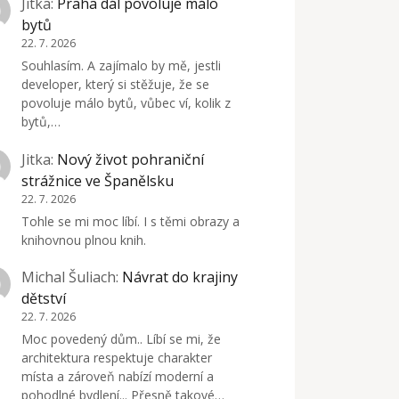
Jitka
:
Praha dál povoluje málo
bytů
22. 7. 2026
Souhlasím. A zajímalo by mě, jestli
developer, který si stěžuje, že se
povoluje málo bytů, vůbec ví, kolik z
bytů,…
Jitka
:
Nový život pohraniční
strážnice ve Španělsku
22. 7. 2026
Tohle se mi moc líbí. I s těmi obrazy a
knihovnou plnou knih.
Michal Šuliach
:
Návrat do krajiny
dětství
22. 7. 2026
Moc povedený dům.. Líbí se mi, že
architektura respektuje charakter
místa a zároveň nabízí moderní a
pohodlné bydlení... Přesně takové…