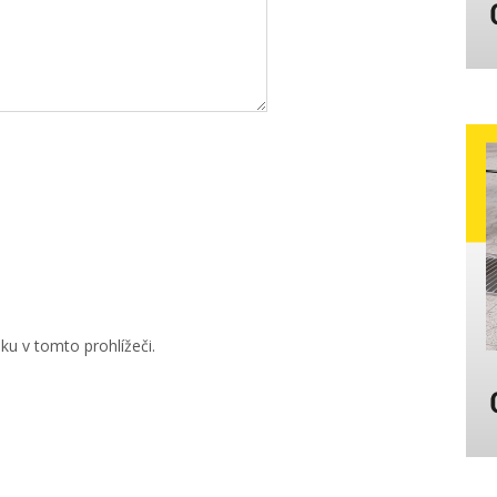
u v tomto prohlížeči.