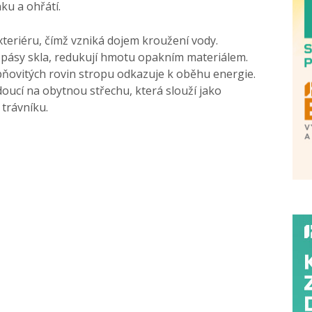
ku a ohřátí.
xteriéru, čímž vzniká dojem kroužení vody.
 pásy skla, redukují hmotu opakním materiálem.
ňovitých rovin stropu odkazuje k oběhu energie.
oucí na obytnou střechu, která slouží jako
 trávníku.