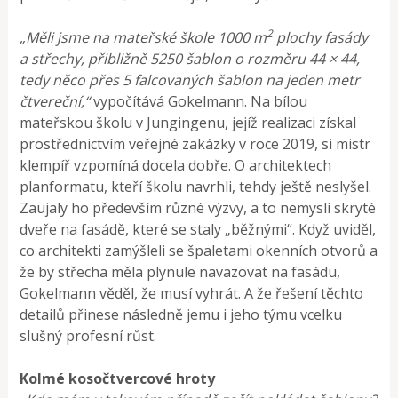
2
„Měli jsme na mateřské škole 1000 m
plochy fasády
a střechy, přibližně 5250 šablon o rozměru 44 × 44,
tedy něco přes 5 falcovaných šablon na jeden metr
čtvereční,“
vypočítává Gokelmann. Na bílou
mateřskou školu v Jungingenu, jejíž realizaci získal
prostřednictvím veřejné zakázky v roce 2019, si mistr
klempíř vzpomíná docela dobře. O architektech
planformatu, kteří školu navrhli, tehdy ještě neslyšel.
Zaujaly ho především různé výzvy, a to nemyslí skryté
dveře na fasádě, které se staly „běžnými“. Když uviděl,
co architekti zamýšleli se špaletami okenních otvorů a
že by střecha měla plynule navazovat na fasádu,
Gokelmann věděl, že musí vyhrát. A že řešení těchto
detailů přinese následně jemu i jeho týmu vcelku
slušný profesní růst.
Kolmé kosočtvercové hroty