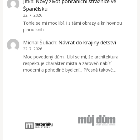
Jitka
:
Nový život pohraniční strážnice ve
Španělsku
22. 7. 2026
Tohle se mi moc líbí. I s těmi obrazy a knihovnou
plnou knih.
Michal Šuliach
:
Návrat do krajiny dětství
22. 7. 2026
Moc povedený dům.. Líbí se mi, že architektura
respektuje charakter místa a zároveň nabízí
moderní a pohodlné bydlení... Přesně takové…