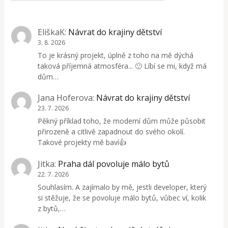
EliškaK
:
Návrat do krajiny dětství
3. 8. 2026
To je krásný projekt, úplně z toho na mě dýchá
taková příjemná atmosféra... 🙂 Líbí se mi, když má
dům…
Jana Hoferova
:
Návrat do krajiny dětství
23. 7. 2026
Pěkný příklad toho, že moderní dům může působit
přirozeně a citlivě zapadnout do svého okolí.
Takové projekty mě baví👍
Jitka
:
Praha dál povoluje málo bytů
22. 7. 2026
Souhlasím. A zajímalo by mě, jestli developer, který
si stěžuje, že se povoluje málo bytů, vůbec ví, kolik
z bytů,…