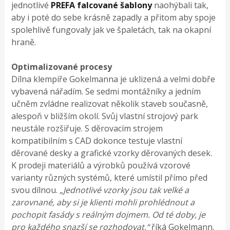
jednotlivé
PREFA falcované šablony
naohýbali tak,
aby i poté do sebe krásně zapadly a přitom aby spoje
spolehlivě fungovaly jak ve špaletách, tak na okapní
hraně.
Optimalizované procesy
Dílna klempíře Gokelmanna je uklizená a velmi dobře
vybavená nářadím. Se sedmi montážníky a jedním
učněm zvládne realizovat několik staveb současně,
alespoň v bližším okolí. Svůj vlastní strojový park
neustále rozšiřuje. S děrovacím strojem
kompatibilním s CAD dokonce testuje vlastní
děrované desky a grafické vzorky děrovaných desek.
K prodeji materiálů a výrobků používá vzorové
varianty různých systémů, které umístil přímo před
svou dílnou.
„Jednotlivé vzorky jsou tak velké a
zarovnané, aby si je klienti mohli prohlédnout a
pochopit fasády s reálným dojmem. Od té doby, je
pro každého snazší se rozhodovat,“
říká Gokelmann.