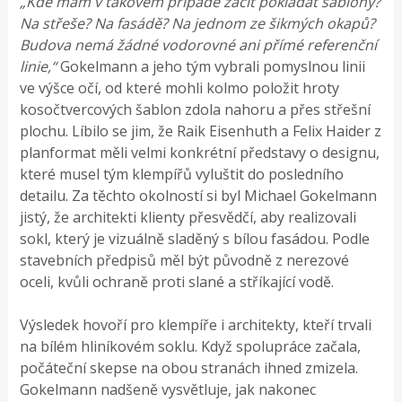
„Kde mám v takovém případě začít pokládat šablony?
Na střeše? Na fasádě? Na jednom ze šikmých okapů?
Budova nemá žádné vodorovné ani přímé referenční
linie,“
Gokelmann a jeho tým vybrali pomyslnou linii
ve výšce očí, od které mohli kolmo položit hroty
kosočtvercových šablon zdola nahoru a přes střešní
plochu. Líbilo se jim, že Raik Eisenhuth a Felix Haider z
planformat měli velmi konkrétní představy o designu,
které musel tým klempířů vyluštit do posledního
detailu. Za těchto okolností si byl Michael Gokelmann
jistý, že architekti klienty přesvědčí, aby realizovali
sokl, který je vizuálně sladěný s bílou fasádou. Podle
stavebních předpisů měl být původně z nerezové
oceli, kvůli ochraně proti slané a stříkající vodě.
Výsledek hovoří pro klempíře i architekty, kteří trvali
na bílém hliníkovém soklu. Když spolupráce začala,
počáteční skepse na obou stranách ihned zmizela.
Gokelmann nadšeně vysvětluje, jak nakonec