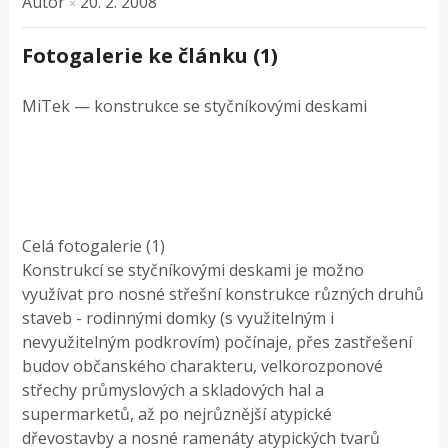
Autor
20. 2. 2008
×
Fotogalerie ke článku (1)
MiTek — konstrukce se styčníkovými deskami
Celá fotogalerie (1)
Konstrukcí se styčníkovými deskami je možno
využívat pro nosné střešní konstrukce různých druhů
staveb - rodinnými domky (s využitelným i
nevyužitelným podkrovím) počínaje, přes zastřešení
budov občanského charakteru, velkorozponové
střechy průmyslových a skladových hal a
supermarketů, až po nejrůznější atypické
dřevostavby a nosné ramenáty atypických tvarů