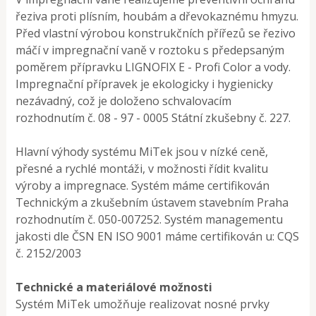
řeziva proti plísním, houbám a dřevokaznému hmyzu.
Před vlastní výrobou konstrukčních přířezů se řezivo
máčí v impregnační vaně v roztoku s předepsaným
poměrem přípravku LIGNOFIX E - Profi Color a vody.
Impregnační přípravek je ekologicky i hygienicky
nezávadný, což je doloženo schvalovacím
rozhodnutím č. 08 - 97 - 0005 Státní zkušebny č. 227.
Hlavní výhody systému MiTek jsou v nízké ceně,
přesné a rychlé montáži, v možnosti řídit kvalitu
výroby a impregnace. Systém máme certifikován
Technickým a zkušebním ústavem stavebním Praha
rozhodnutím č. 050-007252. Systém managementu
jakosti dle ČSN EN ISO 9001 máme certifikován u: CQS
č. 2152/2003
Technické a materiálové možnosti
Systém MiTek umožňuje realizovat nosné prvky