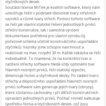
styčníkových desek.
Součástí licence MiTek je kvalitní software, který nám
umožňuje řešit v podstatě libovolné tvary střešních
vazníků a různé tvary střech. Pomocí tohoto software
se řeší jak vlastní statické řešení jednotlivých prvků
střešní konstrukce, tak i samotná výrobní
dokumentace potřebná pro vlastní výrobu (tj.
pořezové schéma včetně konstrukčního uspořádání
styčníků). Vazníky jsme schopni navrhnout a
realizovat na max. rozpětí 30 m. Každá zakázka se řeší
individuálně. To znamená, že na konkrétní tvar a
zatížení střechy software hledá vždy optimální tvar
hlavních nosných prvků, řeší statický výpočet,
dimenzuje řezivo a styčníkové desky. Po zadání tvaru
střechy a dispozičního uspořádání hlavních nosných
prvků software sám generuje jejich tvary (obrysy),
které zůstanou zachovány i při dílčích konstrukčních
úpravách jednotlivých prvků. Počítač rovněž kalkuluje
spotřebu řeziva a styčníkových desek, což jsou