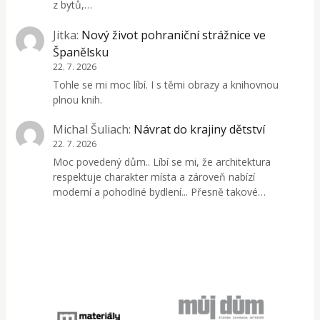
z bytů,…
Jitka
:
Nový život pohraniční strážnice ve
Španělsku
22. 7. 2026
Tohle se mi moc líbí. I s těmi obrazy a knihovnou
plnou knih.
Michal Šuliach
:
Návrat do krajiny dětství
22. 7. 2026
Moc povedený dům.. Líbí se mi, že architektura
respektuje charakter místa a zároveň nabízí
moderní a pohodlné bydlení... Přesně takové…