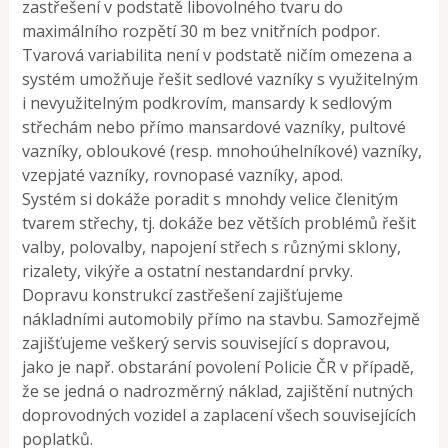
zastřešení v podstatě libovolného tvaru do
maximálního rozpětí 30 m bez vnitřních podpor.
Tvarová variabilita není v podstatě ničím omezena a
systém umožňuje řešit sedlové vazníky s využitelným
i nevyužitelným podkrovím, mansardy k sedlovým
střechám nebo přímo mansardové vazníky, pultové
vazníky, obloukové (resp. mnohoúhelníkové) vazníky,
vzepjaté vazníky, rovnopasé vazníky, apod.
Systém si dokáže poradit s mnohdy velice členitým
tvarem střechy, tj. dokáže bez větších problémů řešit
valby, polovalby, napojení střech s různými sklony,
rizalety, vikýře a ostatní nestandardní prvky.
Dopravu konstrukcí zastřešení zajišťujeme
nákladními automobily přímo na stavbu. Samozřejmě
zajišťujeme veškerý servis související s dopravou,
jako je např. obstarání povolení Policie ČR v případě,
že se jedná o nadrozměrný náklad, zajištění nutných
doprovodných vozidel a zaplacení všech souvisejících
poplatků.