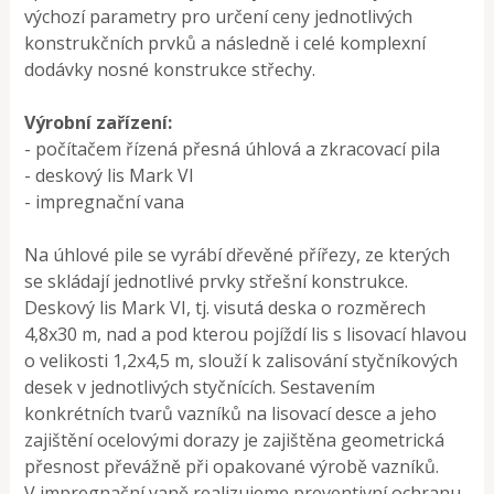
výchozí parametry pro určení ceny jednotlivých
konstrukčních prvků a následně i celé komplexní
dodávky nosné konstrukce střechy.
Výrobní zařízení:
- počítačem řízená přesná úhlová a zkracovací
pila
- deskový lis Mark VI
- impregnační vana
Na úhlové pile se vyrábí dřevěné přířezy, ze kterých
se skládají jednotlivé prvky střešní konstrukce.
Deskový lis Mark VI, tj. visutá deska o rozměrech
4,8x30 m, nad a pod kterou pojíždí lis s lisovací hlavou
o velikosti 1,2x4,5 m, slouží k zalisování styčníkových
desek v jednotlivých styčnících. Sestavením
konkrétních tvarů vazníků na lisovací desce a jeho
zajištění ocelovými dorazy je zajištěna geometrická
přesnost převážně při opakované výrobě vazníků.
V impregnační vaně realizujeme preventivní ochranu