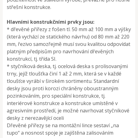
střešní konstrukce.
Hlavními konstrukčními prvky jsou:
* dřevěné přířezy z fošen tl. 50 mm až 100 mm a výšky
(která vychází ze statického návrhu) od 80 mm až 220
mm, řezivo samozřejmě musí svou kvalitou odpovídat
platným předpisům pro navrhování dřevěných
konstrukcí, tj. třída SI.
* styčníková deska, tj. ocelová deska s prolisovanými
trny, jejíž tloušťka činí 1 až 2 mm, která se v každé
tloušťce vyrábí v širokém sortimentu. Standardní
desky jsou proti korozi chráněny oboustranným
pozinkováním, pro speciální konstrukce, tj.
interiérové konstrukce a konstrukce umístěné v
agresivním prostředí, je možné navrhovat styčníkové
desky z nerezavějící oceli
Dřevěné přířezy se na montážní lince sestaví „na
tupo“ a nosnost spoje je zajištěna zalisováním