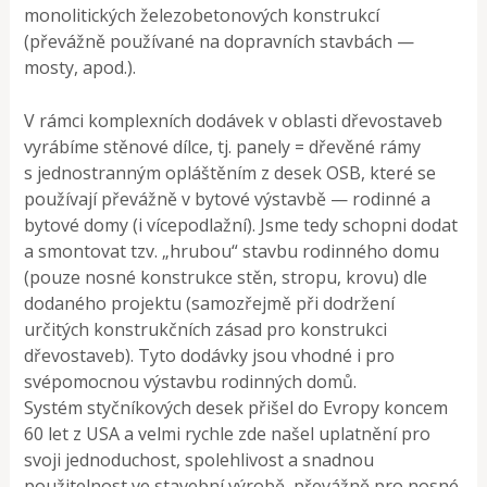
monolitických železobetonových konstrukcí
(převážně používané na dopravních stavbách —
mosty, apod.).
V rámci komplexních dodávek v oblasti dřevostaveb
vyrábíme stěnové dílce, tj. panely = dřevěné rámy
s jednostranným opláštěním z desek OSB, které se
používají převážně v bytové výstavbě — rodinné a
bytové domy (i vícepodlažní). Jsme tedy schopni dodat
a smontovat tzv. „hrubou“ stavbu rodinného domu
(pouze nosné konstrukce stěn, stropu, krovu) dle
dodaného projektu (samozřejmě při dodržení
určitých konstrukčních zásad pro konstrukci
dřevostaveb). Tyto dodávky jsou vhodné i pro
svépomocnou výstavbu rodinných domů.
Systém styčníkových desek přišel do Evropy koncem
60 let z USA a velmi rychle zde našel uplatnění pro
svoji jednoduchost, spolehlivost a snadnou
použitelnost ve stavební výrobě, převážně pro nosné