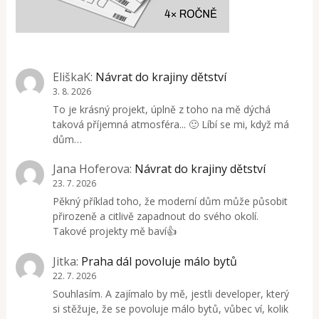
EliškaK
:
Návrat do krajiny dětství
3. 8. 2026
To je krásný projekt, úplně z toho na mě dýchá
taková příjemná atmosféra... 🙂 Líbí se mi, když má
dům…
Jana Hoferova
:
Návrat do krajiny dětství
23. 7. 2026
Pěkný příklad toho, že moderní dům může působit
přirozeně a citlivě zapadnout do svého okolí.
Takové projekty mě baví👍
Jitka
:
Praha dál povoluje málo bytů
22. 7. 2026
Souhlasím. A zajímalo by mě, jestli developer, který
si stěžuje, že se povoluje málo bytů, vůbec ví, kolik