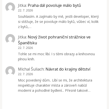
Jitka
:
Praha dál povoluje málo bytů
22. 7. 2026
Souhlasím. A zajímalo by mě, jestli developer, který
si stěžuje, že se povoluje málo bytů, vůbec ví, kolik
z bytů,…
Jitka
:
Nový život pohraniční strážnice ve
Španělsku
22. 7. 2026
Tohle se mi moc líbí. I s těmi obrazy a knihovnou
plnou knih.
Michal Šuliach
:
Návrat do krajiny dětství
22. 7. 2026
Moc povedený dům.. Líbí se mi, že architektura
respektuje charakter místa a zároveň nabízí
moderní a pohodlné bydlení... Přesně takové…