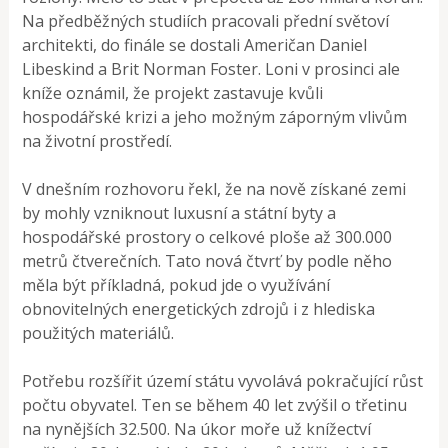
Na předběžných studiích pracovali přední světoví
architekti, do finále se dostali Američan Daniel
Libeskind a Brit Norman Foster. Loni v prosinci ale
kníže oznámil, že projekt zastavuje kvůli
hospodářské krizi a jeho možným záporným vlivům
na životní prostředí.
V dnešním rozhovoru řekl, že na nově získané zemi
by mohly vzniknout luxusní a státní byty a
hospodářské prostory o celkové ploše až 300.000
metrů čtverečních. Tato nová čtvrť by podle něho
měla být příkladná, pokud jde o využívání
obnovitelných energetických zdrojů i z hlediska
použitých materiálů.
Potřebu rozšířit území státu vyvolává pokračující růst
počtu obyvatel. Ten se během 40 let zvýšil o třetinu
na nynějších 32.500. Na úkor moře už knížectví