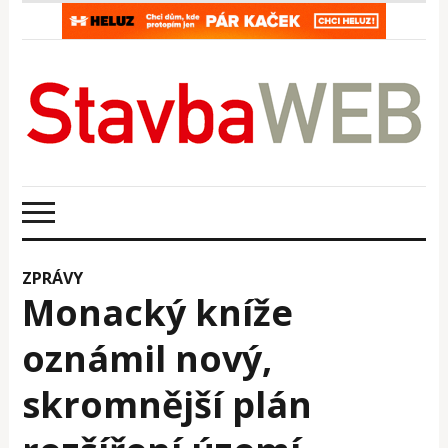
ZPRÁVY
Monacký kníže
oznámil nový,
skromnější plán