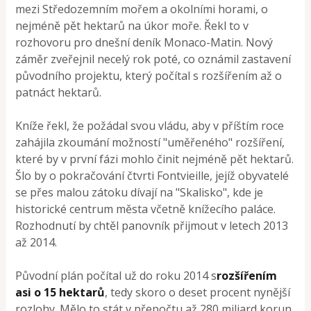
mezi Středozemním mořem a okolními horami, o
nejméně pět hektarů na úkor moře. Řekl to v
rozhovoru pro dnešní deník Monaco-Matin. Nový
záměr zveřejnil necelý rok poté, co oznámil zastavení
původního projektu, který počítal s rozšířením až o
patnáct hektarů.
Kníže řekl, že požádal svou vládu, aby v příštím roce
zahájila zkoumání možností "uměřeného" rozšíření,
které by v první fázi mohlo činit nejméně pět hektarů.
Šlo by o pokračování čtvrti Fontvieille, jejíž obyvatelé
se přes malou zátoku dívají na "Skalisko", kde je
historické centrum města včetně knížecího paláce.
Rozhodnutí by chtěl panovník přijmout v letech 2013
až 2014.
Původní plán počítal už do roku 2014 s
rozšířením
asi o 15 hektarů
, tedy skoro o deset procent nynější
rozlohy. Mělo to stát v přepočtu až 280 miliard korun.