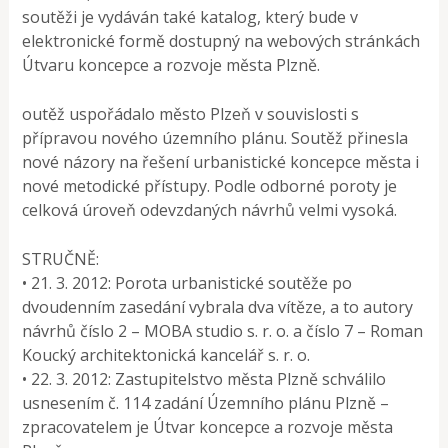
soutěži je vydáván také katalog, který bude v
elektronické formě dostupný na webových stránkách
Útvaru koncepce a rozvoje města Plzně.
outěž uspořádalo město Plzeň v souvislosti s
přípravou nového územního plánu. Soutěž přinesla
nové názory na řešení urbanistické koncepce města i
nové metodické přístupy. Podle odborné poroty je
celková úroveň odevzdaných návrhů velmi vysoká.
STRUČNĚ:
• 21. 3. 2012: Porota urbanistické soutěže po
dvoudenním zasedání vybrala dva vítěze, a to autory
návrhů číslo 2 – MOBA studio s. r. o. a číslo 7 – Roman
Koucký architektonická kancelář s. r. o.
• 22. 3. 2012: Zastupitelstvo města Plzně schválilo
usnesením č. 114 zadání Územního plánu Plzně –
zpracovatelem je Útvar koncepce a rozvoje města