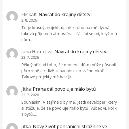
EliškaK
:
Návrat do krajiny dětství
3. 8. 2026
To je krásný projekt, úplně z toho na mě dýchá
taková příjemná atmosféra... 🙂 Líbí se mi, když má
dům…
Jana Hoferova
:
Návrat do krajiny dětství
23. 7. 2026
Pěkný příklad toho, že moderní dům může působit
přirozeně a citlivě zapadnout do svého okolí.
Takové projekty mě baví👍
Jitka
:
Praha dál povoluje málo bytů
22. 7. 2026
Souhlasím. A zajímalo by mě, jestli developer, který
si stěžuje, že se povoluje málo bytů, vůbec ví, kolik
z bytů,…
Jitka
:
Nový život pohraniční strážnice ve