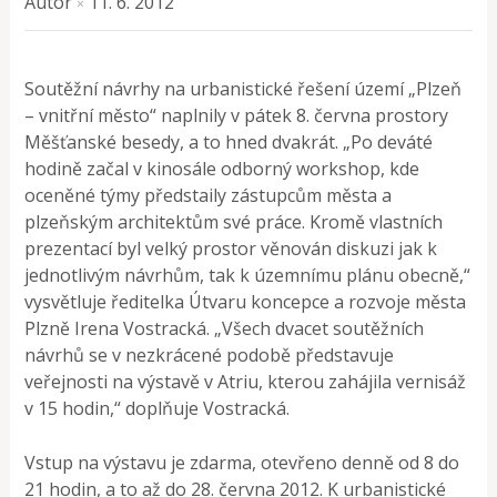
Autor
11. 6. 2012
×
Soutěžní návrhy na urbanistické řešení území „Plzeň
– vnitřní město“ naplnily v pátek 8. června prostory
Měšťanské besedy, a to hned dvakrát. „Po deváté
hodině začal v kinosále odborný workshop, kde
oceněné týmy předstaily zástupcům města a
plzeňským architektům své práce. Kromě vlastních
prezentací byl velký prostor věnován diskuzi jak k
jednotlivým návrhům, tak k územnímu plánu obecně,“
vysvětluje ředitelka Útvaru koncepce a rozvoje města
Plzně Irena Vostracká. „Všech dvacet soutěžních
návrhů se v nezkrácené podobě představuje
veřejnosti na výstavě v Atriu, kterou zahájila vernisáž
v 15 hodin,“ doplňuje Vostracká.
Vstup na výstavu je zdarma, otevřeno denně od 8 do
21 hodin, a to až do 28. června 2012. K urbanistické