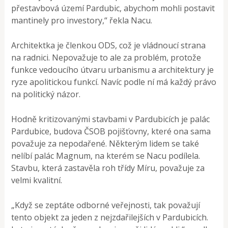
přestavbová území Pardubic, abychom mohli postavit
mantinely pro investory,“ řekla Nacu.
Architektka je členkou ODS, což je vládnoucí strana
na radnici. Nepovažuje to ale za problém, protože
funkce vedoucího útvaru urbanismu a architektury je
ryze apolitickou funkcí. Navíc podle ní má každý právo
na politický názor.
Hodně kritizovanými stavbami v Pardubicích je palác
Pardubice, budova ČSOB pojišťovny, které ona sama
považuje za nepodařené. Některým lidem se také
nelíbí palác Magnum, na kterém se Nacu podílela.
Stavbu, která zastavěla roh třídy Míru, považuje za
velmi kvalitní.
„Když se zeptáte odborné veřejnosti, tak považují
tento objekt za jeden z nejzdařilejších v Pardubicích.