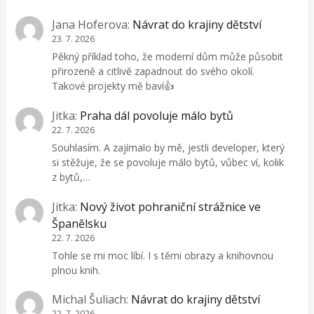
Jana Hoferova
:
Návrat do krajiny dětství
23. 7. 2026
Pěkný příklad toho, že moderní dům může působit
přirozeně a citlivě zapadnout do svého okolí.
Takové projekty mě baví👍
Jitka
:
Praha dál povoluje málo bytů
22. 7. 2026
Souhlasím. A zajímalo by mě, jestli developer, který
si stěžuje, že se povoluje málo bytů, vůbec ví, kolik
z bytů,…
Jitka
:
Nový život pohraniční strážnice ve
Španělsku
22. 7. 2026
Tohle se mi moc líbí. I s těmi obrazy a knihovnou
plnou knih.
Michal Šuliach
:
Návrat do krajiny dětství
22. 7. 2026