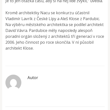
Je to jen otázka času, aby si na něj lidé zvykli,“ uvedla.
Kromě architektky Nacu se konkurzu účastnil
Vladimír Lavrík z České Lípy a Aleš Klose z Pardubic.
Na výběru městského architektka se podílel architekt
David Vávra. Pardubice měly naposledy alespoň
poradní orgán složený z architektů tří generací v roce
2006. Jeho činnost po roce skončila. V ní působil
architekt Klose.
Autor