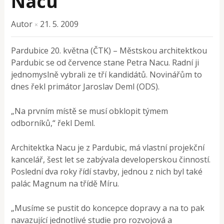
Nacu
Autor
21. 5. 2009
×
Pardubice 20. května (ČTK) – Městskou architektkou
Pardubic se od července stane Petra Nacu. Radní ji
jednomyslně vybrali ze tří kandidátů. Novinářům to
dnes řekl primátor Jaroslav Deml (ODS).
„Na prvním místě se musí obklopit týmem
odborníků,“ řekl Deml.
Architektka Nacu je z Pardubic, má vlastní projekční
kancelář, šest let se zabývala developerskou činností.
Poslední dva roky řídí stavby, jednou z nich byl také
palác Magnum na třídě Míru.
„Musíme se pustit do koncepce dopravy a na to pak
navazující jednotlivé studie pro rozvojová a