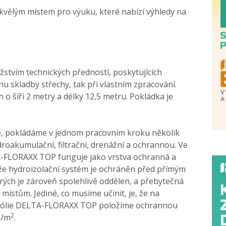
skvělým místem pro výuku, které nabízí výhledy na
tvím technických předností, poskytujících
u skladby střechy, tak při vlastním zpracování.
h o šíři 2 metry a délky 12,5 metru. Pokládka je
role, pokládáme v jednom pracovním kroku několik
droakumulační, filtrační, drenážní a ochrannou. Ve
A-FLORAXX TOP funguje jako vrstva ochranná a
 že hydroizolační systém je ochráněn před přímým
rých je zároveň spolehlivě oddělen, a přebytečná
ístům. Jediné, co musíme učinit, je, že na
 fólie DELTA-FLORAXX TOP položíme ochrannou
2
g/m
.