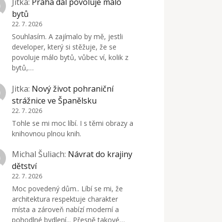
Jitka
:
Praha dál povoluje málo
bytů
22. 7. 2026
Souhlasím. A zajímalo by mě, jestli
developer, který si stěžuje, že se
povoluje málo bytů, vůbec ví, kolik z
bytů,…
Jitka
:
Nový život pohraniční
strážnice ve Španělsku
22. 7. 2026
Tohle se mi moc líbí. I s těmi obrazy a
knihovnou plnou knih.
Michal Šuliach
:
Návrat do krajiny
dětství
22. 7. 2026
Moc povedený dům.. Líbí se mi, že
architektura respektuje charakter
místa a zároveň nabízí moderní a
pohodlné bydlení... Přesně takové…