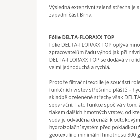
Výsledná extenzivní zelená střecha je 
západní část Brna.
Fólie DELTA-FLORAXX TOP
Fólie DELTA-FLORAXX TOP oplývá množs
zpracovatelům řadu výhod jak při návrh
DELTA-FLORAXX TOP se
dodává v rolíc
velmi jednoduchá a rychlá.
Protože filtrační textilie je součástí 
funkčních vrstev střešního pláště – hy
skladbě ozeleněné střechy však DELT
separační. Tato funkce spočívá v tom,
tlakem dalších hmotných vrstev, od kte
voda je odváděna drenáží k odtokovým m
hydroizolační systém před pokládkou
geotextilii o minimální hmotnosti 300 