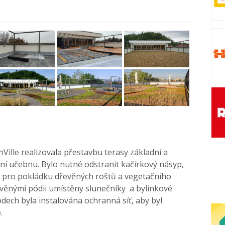
ille realizovala přestavbu terasy základní a
ní učebnu. Bylo nutné odstranit kačírkový násyp,
hu pro pokládku dřevěných roštů a vegetačního
evěnými pódii umístěny slunečníky a bylinkové
dech byla instalována ochranná síť, aby byl
.