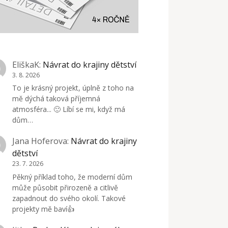
EliškaK
:
Návrat do krajiny dětství
3. 8. 2026
To je krásný projekt, úplně z toho na
mě dýchá taková příjemná
atmosféra... 🙂 Líbí se mi, když má
dům…
Jana Hoferova
:
Návrat do krajiny
dětství
23. 7. 2026
Pěkný příklad toho, že moderní dům
může působit přirozeně a citlivě
zapadnout do svého okolí. Takové
projekty mě baví👍