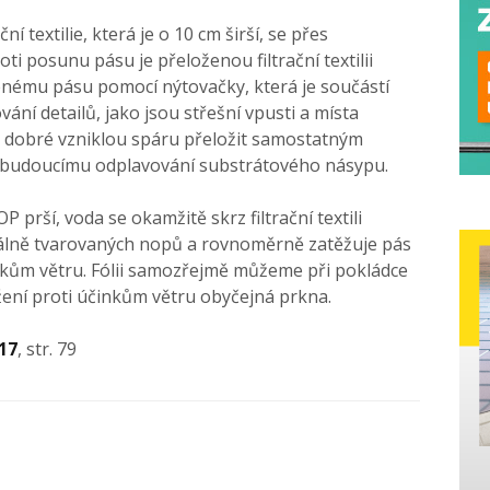
ční textilie, která je o 10 cm širší, se přes
i posunu pásu je přeloženou filtrační textilii
enému pásu pomocí nýtovačky, která je součástí
ání detailů, jako jsou střešní vpusti a místa
je dobré vzniklou spáru přeložit samostatným
tak budoucímu odplavování substrátového násypu.
rší, voda se okamžitě skrz filtrační textili
lně tvarovaných nopů a rovnoměrně zatěžuje pás
nkům větru. Fólii samozřejmě můžeme při pokládce
ížení proti účinkům větru obyčejná prkna.
17
, str. 79