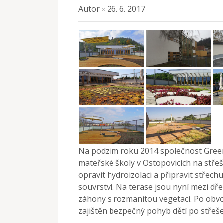
Autor
26. 6. 2017
×
Na podzim roku 2014 společnost GreenV
mateřské školy v Ostopovicích na střeš
opravit hydroizolaci a připravit střec
souvrství. Na terase jsou nyní mezi dř
záhony s rozmanitou vegetací. Po obvo
zajištěn bezpečný pohyb dětí po střeše