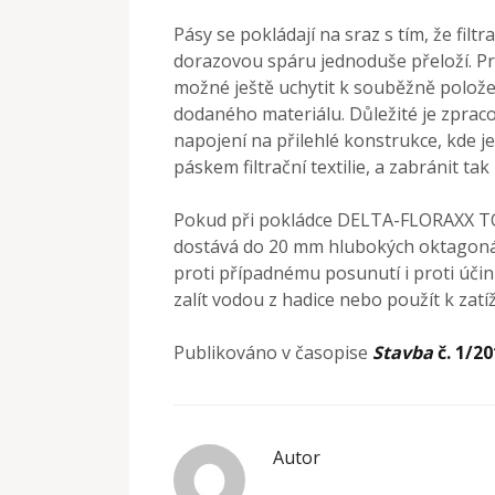
Pásy se pokládají na sraz s tím, že filtra
dorazovou spáru jednoduše přeloží. Prot
možné ještě uchytit k souběžně polož
dodaného materiálu. Důležité je zpracov
napojení na přilehlé konstrukce, kde 
páskem filtrační textilie, a zabránit 
Pokud při pokládce DELTA-FLORAXX TOP p
dostává do 20 mm hlubokých oktagoná
proti případnému posunutí i proti úči
zalít vodou z hadice nebo použít k zat
Publikováno v časopise
Stavba
č. 1/20
Autor