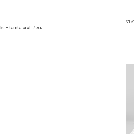
STA
u v tomto prohlížeči.