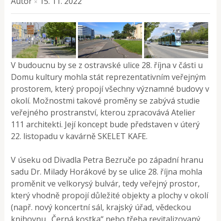
Autor
15. 11. 2022
×
V budoucnu by se z ostravské ulice 28. října v části u
Domu kultury mohla stát reprezentativním veřejným
prostorem, který propojí všechny významné budovy v
okolí. Možnostmi takové proměny se zabývá studie
veřejného prostranství, kterou zpracovává Atelier
111 architekti. Její koncept bude představen v úterý
22. listopadu v kavárně SKELET KAFE.
V úseku od Divadla Petra Bezruče po západní hranu
sadu Dr. Milady Horákové by se ulice 28. října mohla
proměnit ve velkorysý bulvár, tedy veřejný prostor,
který vhodně propojí důležité objekty a plochy v okolí
(např. nový koncertní sál, krajský úřad, vědeckou
knihovnu „Černá kostka“ nebo třeba revitalizovaný