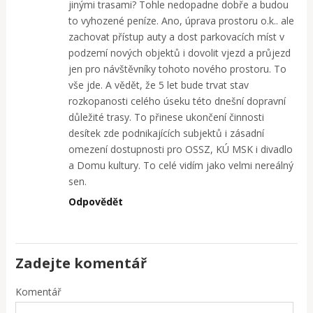
jinými trasami? Tohle nedopadne dobře a budou
to vyhozené peníze. Ano, úprava prostoru o.k.. ale
zachovat přístup auty a dost parkovacích míst v
podzemí nových objektů i dovolit vjezd a průjezd
jen pro návštěvníky tohoto nového prostoru. To
vše jde. A vědět, že 5 let bude trvat stav
rozkopanosti celého úseku této dnešní dopravní
důležité trasy. To přinese ukončení činnosti
desítek zde podnikajících subjektů i zásadní
omezení dostupnosti pro OSSZ, KÚ MSK i divadlo
a Domu kultury. To celé vidím jako velmi nereálný
sen.
Odpovědět
Zadejte komentář
Komentář