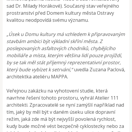
sad Dr. Milady Horákové). Současný stav veřejného
prostranství před Domem kultury města Ostravy
kvalitou neodpovídá svému významu.
„Úsek u Domu kultury má vzhledem k připravovaným
stavbám ambici být výkladní skříní města. Z
poslepovaných asfaltových chodníků, chybějícího
mobiliáře a místa, kterým většina lidí pouze projíždí,
by se tak měl stát příjemný reprezentativní prostor,
který bude vybízet k setrvání,“
uvedla Zuzana Paclová,
architektka ateliéru MAPPA.
Veřejnou zakázku na vyhotovení studie, která
navrhne řešení tohoto prostoru, vyhrál Atelier 111
architekti. Zpracovatelé se nyní zamýšlí například nad
tím, jaký by měl být v daném úseku ulice dopravní
režim, jaká zde má být nejvyšší povolená rychlost,
kudy bude možné vést bezpečně cyklostezky nebo za