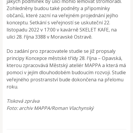
jakých podmínek by ulici mohlo lemovat stromořadí.
Zohledněny budou také podněty a připomínky
občanů, které zazní na veřejném projednání jejího
konceptu. Setkání s veřejností se uskuteční 22.
listopadu 2022 v 17:00 v kavárně SKELET KAFE, na
ulici 28. října 3388 v Moravské Ostravě.
Do zadání pro zpracovatele studie se již propsaly
principy Koncepce městské třídy 28. října – Opavská,
kterou zpracovává Městský ateliér MAPPA a která má
pomoci v jejím dlouhodobém budoucím rozvoji. Studie
veřejného prostranství bude dokončena na přelomu
roku.
Tisková zpráva
Foto: archiv MAPPA/Roman Vlachynský