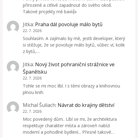
přirozeně a citlivě zapadnout do svého okolí.
Takové projekty mě baví👍
Jitka
:
Praha dál povoluje málo bytů
22. 7. 2026
Souhlasím. A zajímalo by mě, jestli developer, který
si stěžuje, že se povoluje málo bytů, vůbec ví, kolik
z bytů,…
Jitka
:
Nový život pohraniční strážnice ve
Španělsku
22. 7. 2026
Tohle se mi moc líbí. I s těmi obrazy a knihovnou
plnou knih.
Michal Šuliach
:
Návrat do krajiny dětství
22. 7. 2026
Moc povedený dům.. Líbí se mi, že architektura
respektuje charakter místa a zároveň nabízí
moderní a pohodlné bydlení... Přesně takové…