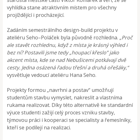
vyhlídka stane atraktivním místem pro všechny
projíždějící i procházející.
Zadáním semestrálního design-build projektu v
ateliéru Seho–Poláček byla původně rozhledna.
„Proč
ale stavět rozhlednu, když z místa je krásný výhled i
bez ní? Postavili jsme tedy „houpací křeslo” jako
akcent místa, kde se nad Nebušicemi potkávají dvě
cesty. Jedna osázená řadou třešní a druhá ořešáky,“
vysvětluje vedoucí ateliéru Hana Seho.
Projekty formou „navrhni a postav“ umožňují
studentům stavbu vymyslet, nakreslit a vlastníma
rukama realizovat. Díky této alternativě ke standardní
výuce studenti zažijí celý proces vzniku stavby,
týmovou práci i kooperaci se specialisty a řemeslníky,
kteří se podílejí na realizaci.