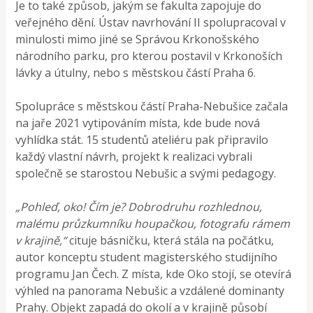
Je to také způsob, jakým se fakulta zapojuje do
veřejného dění. Ústav navrhování II spolupracoval v
minulosti mimo jiné se Správou Krkonošského
národního parku, pro kterou postavil v Krkonoších
lávky a útulny, nebo s městskou částí Praha 6.
Spolupráce s městskou částí Praha-Nebušice začala
na jaře 2021 vytipováním místa, kde bude nová
vyhlídka stát. 15 studentů ateliéru pak připravilo
každý vlastní návrh, projekt k realizaci vybrali
společně se starostou Nebušic a svými pedagogy.
„Pohleď, oko! Čím je? Dobrodruhu rozhlednou,
malému průzkumníku houpačkou, fotografu rámem
v krajině,“
cituje básničku, která stála na počátku,
autor konceptu student magisterského studijního
programu Jan Čech. Z místa, kde Oko stojí, se otevírá
výhled na panorama Nebušic a vzdálené dominanty
Prahy. Objekt zapadá do okolí a v krajině působí