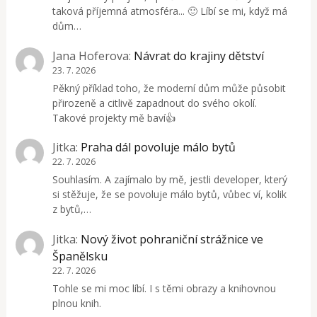
taková příjemná atmosféra... 🙂 Líbí se mi, když má
dům…
Jana Hoferova
:
Návrat do krajiny dětství
23. 7. 2026
Pěkný příklad toho, že moderní dům může působit
přirozeně a citlivě zapadnout do svého okolí.
Takové projekty mě baví👍
Jitka
:
Praha dál povoluje málo bytů
22. 7. 2026
Souhlasím. A zajímalo by mě, jestli developer, který
si stěžuje, že se povoluje málo bytů, vůbec ví, kolik
z bytů,…
Jitka
:
Nový život pohraniční strážnice ve
Španělsku
22. 7. 2026
Tohle se mi moc líbí. I s těmi obrazy a knihovnou
plnou knih.