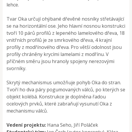
lehce.
Tvar Oka určují ohýbané dřevěné nosníky střetávající
se na horizontální ose. Jeho hlavní nosnou konstrukci
tvoří 10 párů profilů z lepeného lamelového dřeva, 18
vnitřních profilů je ze smrkového dřeva, 4 krajní
profily z modřínového dřeva. Pro větší odolnost jsou
profily chráněny krycími lamelami z modřínu. V
příčném směru jsou hranoly spojeny nerezovými
svorníky.
Skrytý mechanismus umožňuje pohyb Oka do stran.
Tvoří ho dva páry pogumovaných válců, po kterých se
objekt kolébá. Konstrukce je doplněna řadou
ocelových prvků, které zabraňují vysunutí Oka z
mechanismu válců.
Vedení projektu:
Hana Seho, Jiří Poláček
Studentský tým:
Jan Čech (autor konceptu), Klára