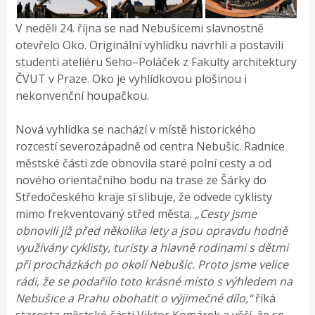
V neděli 24. října se nad Nebušicemi slavnostně
otevřelo Oko. Originální vyhlídku navrhli a postavili
studenti ateliéru Seho–Poláček z Fakulty architektury
ČVUT v Praze. Oko je vyhlídkovou plošinou i
nekonvenční houpačkou.
Nová vyhlídka se nachází v místě historického
rozcestí severozápadně od centra Nebušic. Radnice
městské části zde obnovila staré polní cesty a od
nového orientačního bodu na trase ze Šárky do
Středočeského kraje si slibuje, že odvede cyklisty
mimo frekventovaný střed města.
„Cesty jsme
obnovili již před několika lety a jsou opravdu hodně
využívány cyklisty, turisty a hlavně rodinami s dětmi
při procházkách po okolí Nebušic. Proto jsme velice
rádi, že se podařilo toto krásné místo s výhledem na
Nebušice a Prahu obohatit o výjimečné dílo,“
říká
starosta městské části Viktor Komárek a věří, že se