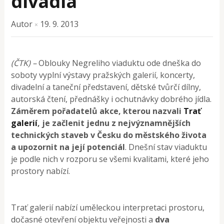
divadla
Autor
19. 9. 2013
×
(ČTK) –
Oblouky Negreliho viaduktu ode dneška do
soboty vyplní výstavy pražských galerií, koncerty,
divadelní a taneční představení, dětské tvůrčí dílny,
autorská čtení, přednášky i ochutnávky dobrého jídla.
Záměrem pořadatelů akce, kterou nazvali
Trať
galerií
, je začlenit jednu z nejvýznamnějších
technických staveb v Česku do městského života
a upozornit na její potenciál
. Dnešní stav viaduktu
je podle nich v rozporu se všemi kvalitami, které jeho
prostory nabízí.
Trať galerií nabízí uměleckou interpretaci prostoru,
dočasné otevření objektu veřejnosti a
dva