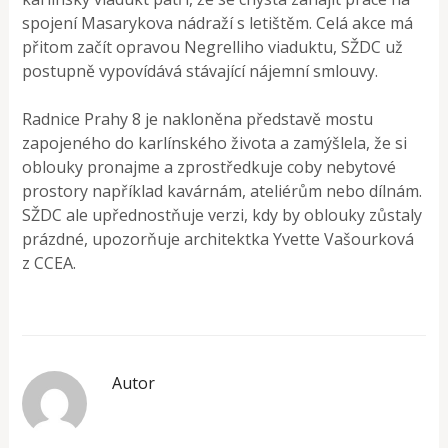
spojení Masarykova nádraží s letištěm. Celá akce má
přitom začít opravou Negrelliho viaduktu, SŽDC už
postupně vypovídává stávající nájemní smlouvy.
Radnice Prahy 8 je nakloněna představě mostu
zapojeného do karlínského života a zamýšlela, že si
oblouky pronajme a zprostředkuje coby nebytové
prostory například kavárnám, ateliérům nebo dílnám.
SŽDC ale upřednostňuje verzi, kdy by oblouky zůstaly
prázdné, upozorňuje architektka Yvette Vašourková
z CCEA.
Autor