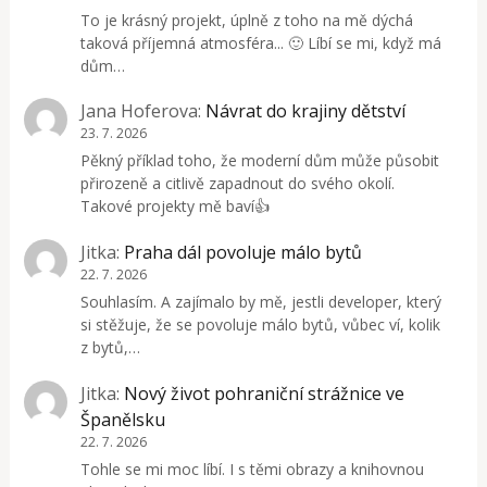
To je krásný projekt, úplně z toho na mě dýchá
taková příjemná atmosféra... 🙂 Líbí se mi, když má
dům…
Jana Hoferova
:
Návrat do krajiny dětství
23. 7. 2026
Pěkný příklad toho, že moderní dům může působit
přirozeně a citlivě zapadnout do svého okolí.
Takové projekty mě baví👍
Jitka
:
Praha dál povoluje málo bytů
22. 7. 2026
Souhlasím. A zajímalo by mě, jestli developer, který
si stěžuje, že se povoluje málo bytů, vůbec ví, kolik
z bytů,…
Jitka
:
Nový život pohraniční strážnice ve
Španělsku
22. 7. 2026
Tohle se mi moc líbí. I s těmi obrazy a knihovnou