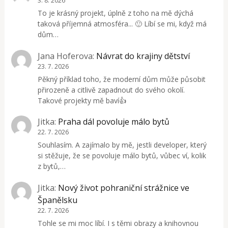
3. 8. 2026
To je krásný projekt, úplně z toho na mě dýchá
taková příjemná atmosféra... 🙂 Líbí se mi, když má
dům…
Jana Hoferova
:
Návrat do krajiny dětství
23. 7. 2026
Pěkný příklad toho, že moderní dům může působit
přirozeně a citlivě zapadnout do svého okolí.
Takové projekty mě baví👍
Jitka
:
Praha dál povoluje málo bytů
22. 7. 2026
Souhlasím. A zajímalo by mě, jestli developer, který
si stěžuje, že se povoluje málo bytů, vůbec ví, kolik
z bytů,…
Jitka
:
Nový život pohraniční strážnice ve
Španělsku
22. 7. 2026
Tohle se mi moc líbí. I s těmi obrazy a knihovnou