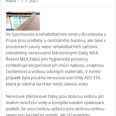
Autor
1. 7. 2021
×
Ve Sportovním a rehabilitačním centru Brumlovka v
Praze jsou podlahy u centrálního bazénu, ale také v
prostorech sauny nebo rehabilitačních zařízení
odvodněny nerezovými štěrbinovými žlaby MEA.
Řešení MEA žlabů pro hygienické prostory
zohledňuje bezpečnost při chůzi naboso, snadnou
čistitelnost a volbou odolných materiálů. V tomto
případě byla použita nerezová ocel třídy AISI 316,
která je odolná na chlor nebo slanou vodu.
Nerezové štěrbinové žlaby jsou dobrou volbou při
malém množství vody a komplikovaném spádování
podlah. Se svou nízkou výškou jsou dobrou volbou
nejen pro bezpečný pohyb, ale při esteticky