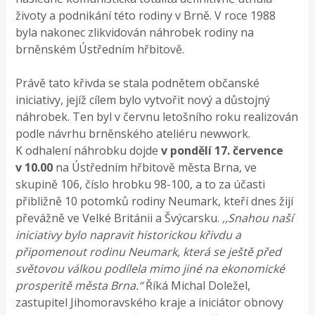
životy a podnikání této rodiny v Brně. V roce 1988
byla nakonec zlikvidován náhrobek rodiny na
brněnském Ústředním hřbitově.
Právě tato křivda se stala podnětem občanské
iniciativy, jejíž cílem bylo vytvořit nový a důstojný
náhrobek. Ten byl v červnu letošního roku realizován
podle návrhu brněnského ateliéru newwork.
K odhalení náhrobku dojde
v pondělí 17. července
v 10.00
na Ústředním hřbitově města Brna, ve
skupině 106, číslo hrobku 98-100, a to za účasti
přibližně 10 potomků rodiny Neumark, kteří dnes žijí
převážně ve Velké Británii a Švýcarsku.
,,Snahou naší
iniciativy bylo napravit historickou křivdu a
připomenout rodinu Neumark, která se ještě před
světovou válkou podílela mimo jiné na ekonomické
prosperitě města Brna.“
Říká Michal Doležel,
zastupitel Jihomoravského kraje a iniciátor obnovy