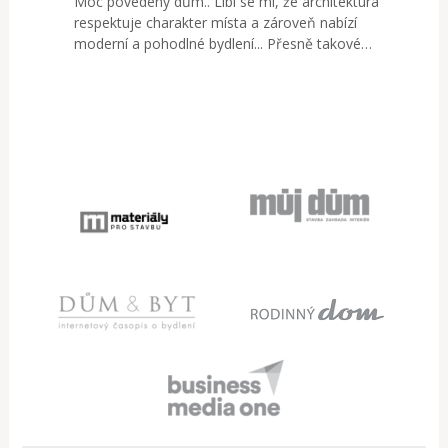
Moc povedený dům.. Líbí se mi, že architektura
respektuje charakter místa a zároveň nabízí
moderní a pohodlné bydlení... Přesně takové…