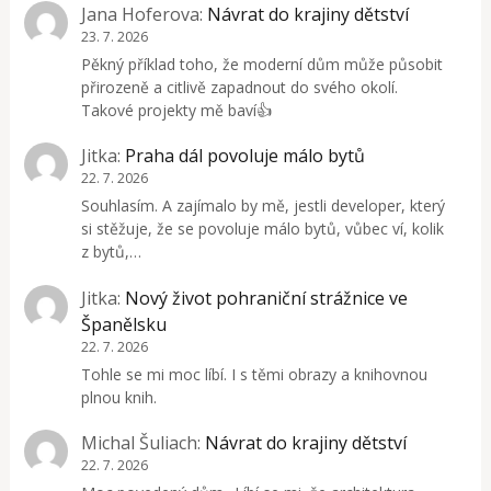
Jana Hoferova
:
Návrat do krajiny dětství
23. 7. 2026
Pěkný příklad toho, že moderní dům může působit
přirozeně a citlivě zapadnout do svého okolí.
Takové projekty mě baví👍
Jitka
:
Praha dál povoluje málo bytů
22. 7. 2026
Souhlasím. A zajímalo by mě, jestli developer, který
si stěžuje, že se povoluje málo bytů, vůbec ví, kolik
z bytů,…
Jitka
:
Nový život pohraniční strážnice ve
Španělsku
22. 7. 2026
Tohle se mi moc líbí. I s těmi obrazy a knihovnou
plnou knih.
Michal Šuliach
:
Návrat do krajiny dětství
22. 7. 2026