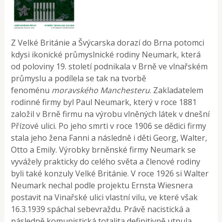
Z Velké Británie a Švýcarska dorazí do Brna potomci
kdysi ikonické průmyslnické rodiny Neumark, která
od poloviny 19. století podnikala v Brně ve vlnařském
průmyslu a podílela se tak na tvorbě
fenoménu
moravského Manchesteru
. Zakladatelem
rodinné firmy byl Paul Neumark, který v roce 1881
založil v Brně firmu na výrobu vlněných látek v dnešní
Přízové ulici. Po jeho smrti v roce 1906 se dědici firmy
stala jeho žena Fanni a následně i děti Georg, Walter,
Otto a Emily. Výrobky brněnské firmy Neumark se
vyvážely prakticky do celého světa a členové rodiny
byli také konzuly Velké Británie. V roce 1926 si Walter
Neumark nechal podle projektu Ernsta Wiesnera
postavit na Vinařské ulici vlastní vilu, ve které však
16.3.1939 spáchal sebevraždu. Právě nacistická a
následně komunistická totalita definitivně utnula