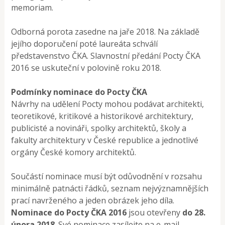
memoriam.
Odborná porota zasedne na jaře 2018. Na základě
jejího doporučení poté laureáta schválí
představenstvo ČKA. Slavnostní předání Pocty ČKA
2016 se uskuteční v polovině roku 2018.
Podmínky nominace do Pocty ČKA
Návrhy na udělení Pocty mohou podávat architekti,
teoretikové, kritikové a historikové architektury,
publicisté a novináři, spolky architektů, školy a
fakulty architektury v České republice a jednotlivé
orgány České komory architektů.
Součástí nominace musí být odůvodnění v rozsahu
minimálně patnácti řádků, seznam nejvýznamnějších
prací navrženého a jeden obrázek jeho díla.
Nominace do Pocty ČKA 2016
jsou otevřeny
do 28.
února 2018
. Své nominace zasílejte na e-mail