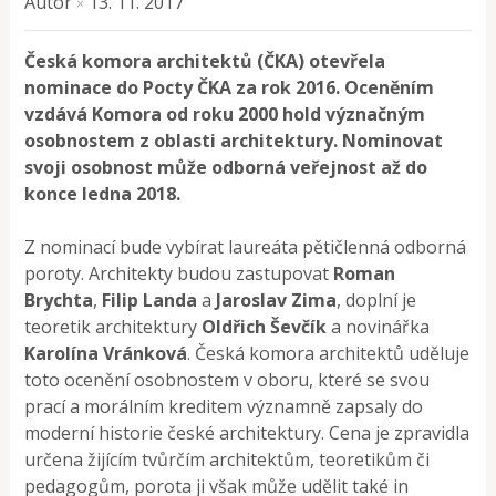
Autor
13. 11. 2017
×
Česká komora architektů (ČKA) otevřela
nominace do Pocty ČKA za rok 2016. Oceněním
vzdává Komora od roku 2000 hold význačným
osobnostem z oblasti architektury. Nominovat
svoji osobnost může odborná veřejnost až do
konce ledna 2018.
Z nominací bude vybírat laureáta pětičlenná odborná
poroty. Architekty budou zastupovat
Roman
Brychta
,
Filip Landa
a
Jaroslav Zima
, doplní je
teoretik architektury
Oldřich Ševčík
a novinářka
Karolína Vránková
. Česká komora architektů uděluje
toto ocenění osobnostem v oboru, které se svou
prací a morálním kreditem významně zapsaly do
moderní historie české architektury. Cena je zpravidla
určena žijícím tvůrčím architektům, teoretikům či
pedagogům, porota ji však může udělit také in