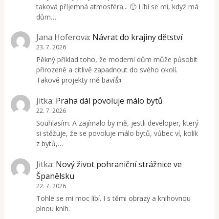
taková příjemná atmosféra... 🙂 Líbí se mi, když má
dům…
Jana Hoferova
:
Návrat do krajiny dětství
23. 7. 2026
Pěkný příklad toho, že moderní dům může působit
přirozeně a citlivě zapadnout do svého okolí.
Takové projekty mě baví👍
Jitka
:
Praha dál povoluje málo bytů
22. 7. 2026
Souhlasím. A zajímalo by mě, jestli developer, který
si stěžuje, že se povoluje málo bytů, vůbec ví, kolik
z bytů,…
Jitka
:
Nový život pohraniční strážnice ve
Španělsku
22. 7. 2026
Tohle se mi moc líbí. I s těmi obrazy a knihovnou
plnou knih.