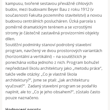
kampusu, tvořené sestavou převážně cihlových
budov, mezi budovami Beyer Bau z roku 1912 (v
současnosti Fakulta pozemního stavitelství) a novou
budovou centrálních poslucháren. Úzká parcela s
poměrně dramatickým terénem a se vzrostlými
stromy je částečně zastavěná provizorními objekty
dílen.
Soutěžní podmínky stanoví podrobný stavební
program, navržený ve dvou prostorových variantách
(horizontální a vertikální) – na soutěžících je
ponechána volba jednoho z nich. Program bohužel
nepředstavil školu architektury jako „metodu práce“,
takže vedle otázky: „Co je vlastně škola
architektury?“, jsme se ptali: „Jak architekturu
vyučovat?“. Zadaný stavební program se podařilo
naplnit, ale to: „Co je jeho obsahem?“, zůstalo často
pouze naznačeno.
Hodnocení poroty