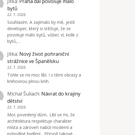
Jitka
:
Praha dál povoluje málo
bytů
22. 7. 2026
Souhlasím. A zajímalo by mě, jestli
developer, který si stěžuje, že se
povoluje málo bytů, vůbec ví, kolik z
bytů,…
Jitka
:
Nový život pohraniční
strážnice ve Španělsku
22. 7. 2026
Tohle se mi moc líbí. I s těmi obrazy a
knihovnou plnou knih.
Michal Šuliach
:
Návrat do krajiny
dětství
22. 7. 2026
Moc povedený dům.. Líbí se mi, že
architektura respektuje charakter
místa a zároveň nabízí moderní a
pohodlné bydlení... Přesně takové…