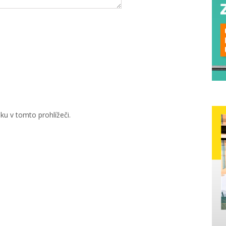
u v tomto prohlížeči.