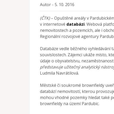
Autor
5. 10. 2016
×
(ČTK)
– Opuštěné areály v Pardubickém kr
v internetové
databázi
. Webová platf
nemovitostech a pozemcích, ale i obchod
Regionální rozvojové agentury Pardubi
Databáze vedle běžného vyhledávání ta
souvislostech. Zájemci ukáže místo, kt
údaje o obyvatelstvu, nezaměstnanosti
představuje užitečný analytický nástroj
Ludmila Navrátilová.
Městské či soukromé brownfieldy uveře
databází nemovitostí, kterou provozuje
mohou vhodné pozemky hledat také p
brownfieldy na území Pardubic.