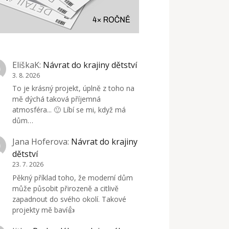
EliškaK
:
Návrat do krajiny dětství
3. 8. 2026
To je krásný projekt, úplně z toho na
mě dýchá taková příjemná
atmosféra... 🙂 Líbí se mi, když má
dům…
Jana Hoferova
:
Návrat do krajiny
dětství
23. 7. 2026
Pěkný příklad toho, že moderní dům
může působit přirozeně a citlivě
zapadnout do svého okolí. Takové
projekty mě baví👍