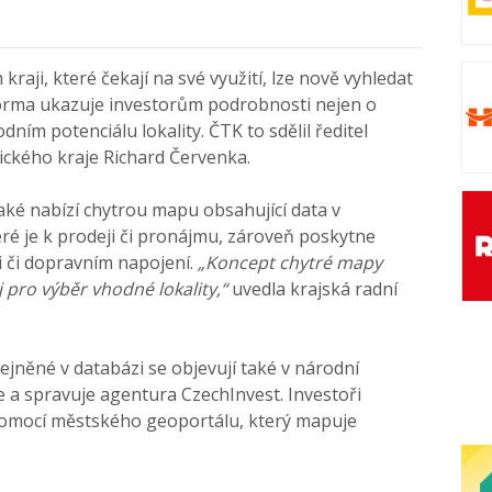
aji, které čekají na své využití, lze nově vyhledat
orma ukazuje investorům podrobnosti nejen o
ním potenciálu lokality. ČTK to sdělil ředitel
ckého kraje Richard Červenka.
ké nabízí chytrou mapu obsahující data v
eré je k prodeji či pronájmu, zároveň poskytne
 či dopravním napojení.
„Koncept chytré mapy
 pro výběr vhodné lokality,“
uvedla krajská radní
jněné v databázi se objevují také v národní
 a spravuje agentura CzechInvest. Investoři
omocí městského geoportálu, který mapuje