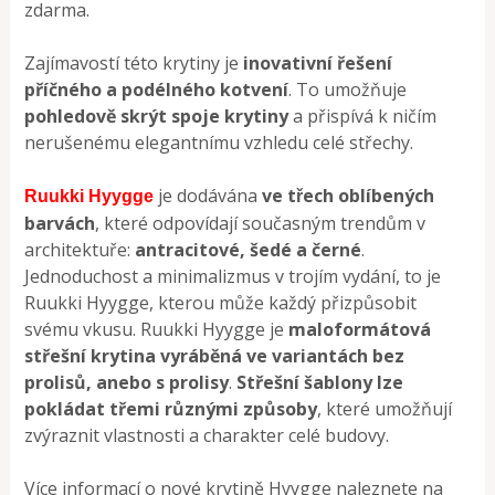
zdarma.
Zajímavostí této krytiny je
inovativní řešení
příčného a podélného kotvení
. To umožňuje
pohledově skrýt spoje krytiny
a přispívá k ničím
nerušenému elegantnímu vzhledu celé střechy.
je dodávána
ve třech oblíbených
Ruukki Hyygge
barvách
, které odpovídají současným trendům v
architektuře:
antracitové, šedé a černé
.
Jednoduchost a minimalizmus v trojím vydání, to je
Ruukki Hyygge, kterou může každý přizpůsobit
svému vkusu. Ruukki Hyygge je
maloformátová
střešní krytina vyráběná ve variantách bez
prolisů, anebo s prolisy
.
Střešní šablony lze
pokládat třemi různými způsoby
, které umožňují
zvýraznit vlastnosti a charakter celé budovy.
Více informací o nové krytině Hyygge naleznete na