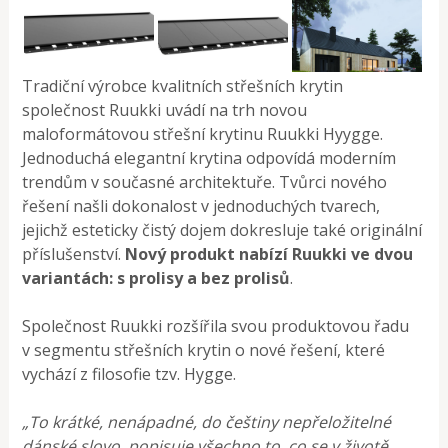
Tradiční výrobce kvalitních střešních krytin
společnost Ruukki uvádí na trh novou
maloformátovou střešní krytinu Ruukki Hyygge.
Jednoduchá elegantní krytina odpovídá moderním
trendům v současné architektuře. Tvůrci nového
řešení našli dokonalost v jednoduchých tvarech,
jejichž esteticky čistý dojem dokresluje také originální
příslušenství.
Nový produkt nabízí Ruukki ve dvou
variantách: s prolisy a bez prolisů
.
Společnost Ruukki rozšířila svou produktovou řadu
v segmentu střešních krytin o nové řešení, které
vychází z filosofie tzv. Hygge.
„
To krátké, nenápadné, do češtiny nepřeložitelné
dánské slovo, popisuje všechno to, co se v životě