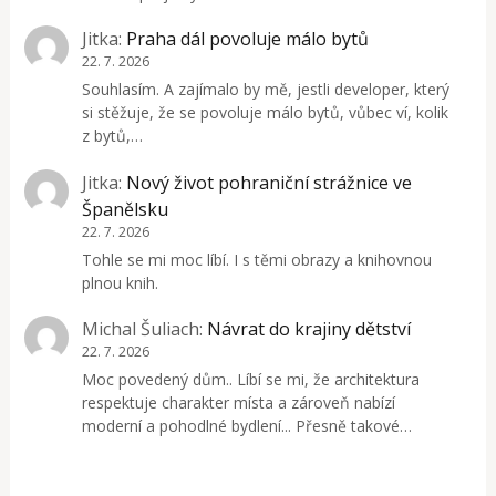
Jitka
:
Praha dál povoluje málo bytů
22. 7. 2026
Souhlasím. A zajímalo by mě, jestli developer, který
si stěžuje, že se povoluje málo bytů, vůbec ví, kolik
z bytů,…
Jitka
:
Nový život pohraniční strážnice ve
Španělsku
22. 7. 2026
Tohle se mi moc líbí. I s těmi obrazy a knihovnou
plnou knih.
Michal Šuliach
:
Návrat do krajiny dětství
22. 7. 2026
Moc povedený dům.. Líbí se mi, že architektura
respektuje charakter místa a zároveň nabízí
moderní a pohodlné bydlení... Přesně takové…