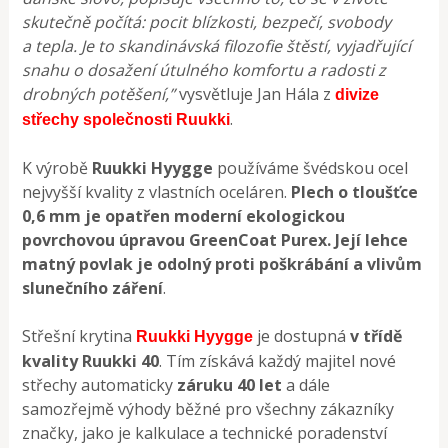
skutečně počítá: pocit blízkosti, bezpečí, svobody
a tepla. Je to skandinávská filozofie štěstí, vyjadřující
snahu o dosažení útulného komfortu
a radosti z
drobných potěšení,”
vysvětluje Jan Hála z
divize
.
střechy společnosti Ruukki
K výrobě
Ruukki Hyygge
používáme švédskou ocel
nejvyšší kvality z vlastních oceláren.
Plech o tloušťce
0,6 mm je opatřen moderní ekologickou
povrchovou úpravou GreenCoat Purex. Její lehce
matný povlak je odolný proti poškrábání a vlivům
slunečního záření
.
Střešní krytina
je dostupná
v třídě
Ruukki Hyygge
kvality Ruukki 40
. Tím získává každý majitel nové
střechy automaticky
záruku 40 let
a dále
samozřejmě výhody běžné pro všechny zákazníky
značky, jako je kalkulace a technické poradenství