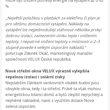
může být snížení potřeby energie na vytápění až o 62
%.
„Největší položkou v platbách za elektřinu či plyn je
pro většinu domácností vytápění. Náklady na
vytápění lze nejjednodušeji stáhnout několika prvky:
dobrou izolací, zamezením úniku tepla i snížením
teploty. I nepatrné snížení teploty v místnosti o 2–3
stupně povede k velkým úsporám nákladů,“
potvrzuje Zdeněk Okáč, marketingový manažer
společnosti VELUX Česká republika.
Nová střešní okna VELUX výrazně vylepšila
tepelnou izolaci i solární zisky
Nejslabším článkem venkovních obálek budov jsou
obvykle okna, tedy i ta střešní. Právě ta však mohou
energetickou bilanci domů a bytů zlepšit nejrychleji a
nejméně nákladně, navíc s využitím dotace Nová
zelená úsporám.