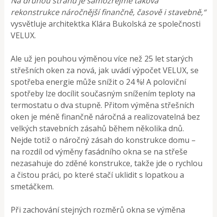
Na druhou stranu je samozřejmě taková
rekonstrukce náročnější finančně, časově i stavebně,“
vysvětluje architektka Klára Bukolská ze společnosti
VELUX.
Ale už jen pouhou výměnou více než 25 let starých
střešních oken za nová, jak uvádí výpočet VELUX, se
spotřeba energie může snížit o 24 %! A poloviční
spotřeby lze docílit současným snížením teploty na
termostatu o dva stupně. Přitom výměna střešních
oken je méně finančně náročná a realizovatelná bez
velkých stavebních zásahů během několika dnů.
Nejde totiž o náročný zásah do konstrukce domu –
na rozdíl od výměny fasádního okna se na střeše
nezasahuje do zděné konstrukce, takže jde o rychlou
a čistou práci, po které stačí uklidit s lopatkou a
smetáčkem.
Při zachování stejných rozměrů okna se výměna