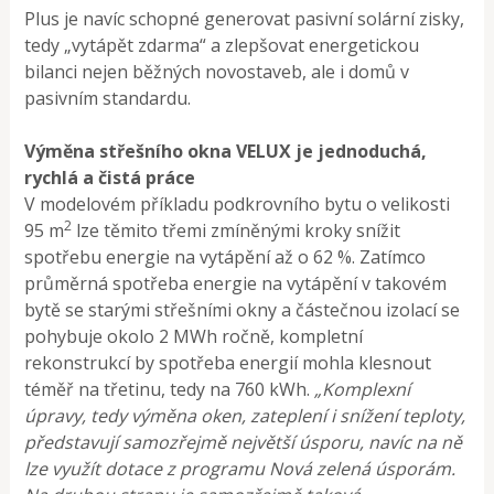
Plus je navíc schopné generovat pasivní solární zisky,
tedy „vytápět zdarma“ a zlepšovat energetickou
bilanci nejen běžných novostaveb, ale i domů v
pasivním standardu.
Výměna střešního okna VELUX je jednoduchá,
rychlá a čistá práce
V modelovém příkladu podkrovního bytu o velikosti
2
95 m
lze těmito třemi zmíněnými kroky snížit
spotřebu energie na vytápění až o 62 %. Zatímco
průměrná spotřeba energie na vytápění v takovém
bytě se starými střešními okny a částečnou izolací se
pohybuje okolo 2 MWh ročně, kompletní
rekonstrukcí by spotřeba energií mohla klesnout
téměř na třetinu, tedy na 760 kWh.
„Komplexní
úpravy, tedy výměna oken, zateplení i snížení teploty,
představují samozřejmě největší úsporu, navíc na ně
lze využít dotace z programu Nová zelená úsporám.