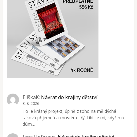
EliškaK
:
Návrat do krajiny dětství
3. 8. 2026
To je krásný projekt, úplně z toho na mě dýchá
taková příjemná atmosféra... 🙂 Líbí se mi, když má
dům…
Jana Hoferova
:
Návrat do krajiny dětství