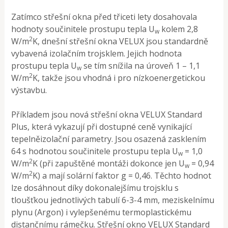
Zatímco střešní okna před třiceti lety dosahovala
hodnoty součinitele prostupu tepla U
kolem 2,8
w
2
W/m
K, dnešní střešní okna VELUX jsou standardně
vybavená izolačním trojsklem. Jejich hodnota
prostupu tepla U
se tím snížila na úroveň 1 – 1,1
w
2
W/m
K, takže jsou vhodná i pro nízkoenergetickou
výstavbu.
Příkladem jsou nová střešní okna VELUX Standard
Plus, která vykazují při dostupné ceně vynikající
tepelněizolační parametry. Jsou osazená zasklením
64 s hodnotou součinitele prostupu tepla U
= 1,0
w
2
W/m
K (při zapuštěné montáži dokonce jen U
= 0,94
w
2
W/m
K) a mají solární faktor g = 0,46. Těchto hodnot
lze dosáhnout díky dokonalejšímu trojsklu s
tloušťkou jednotlivých tabulí 6-3-4 mm, meziskelnímu
plynu (Argon) i vylepšenému termoplastickému
distančnímu rámečku. Střešní okno VELUX Standard