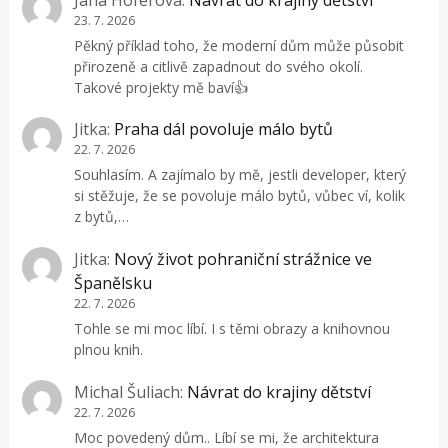
23. 7. 2026
Pěkný příklad toho, že moderní dům může působit
přirozeně a citlivě zapadnout do svého okolí.
Takové projekty mě baví👍
Jitka
:
Praha dál povoluje málo bytů
22. 7. 2026
Souhlasím. A zajímalo by mě, jestli developer, který
si stěžuje, že se povoluje málo bytů, vůbec ví, kolik
z bytů,…
Jitka
:
Nový život pohraniční strážnice ve
Španělsku
22. 7. 2026
Tohle se mi moc líbí. I s těmi obrazy a knihovnou
plnou knih.
Michal Šuliach
:
Návrat do krajiny dětství
22. 7. 2026
Moc povedený dům.. Líbí se mi, že architektura