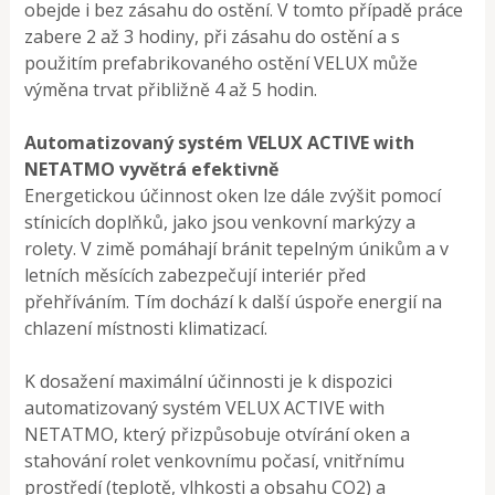
obejde i bez zásahu do ostění. V tomto případě práce
zabere 2 až 3 hodiny, při zásahu do ostění a s
použitím prefabrikovaného ostění VELUX může
výměna trvat přibližně 4 až 5 hodin.
Automatizovaný systém VELUX ACTIVE with
NETATMO vyvětrá efektivně
Energetickou účinnost oken lze dále zvýšit pomocí
stínicích doplňků, jako jsou venkovní markýzy a
rolety. V zimě pomáhají bránit tepelným únikům a v
letních měsících zabezpečují interiér před
přehříváním. Tím dochází k další úspoře energií na
chlazení místnosti klimatizací.
K dosažení maximální účinnosti je k dispozici
automatizovaný systém VELUX ACTIVE with
NETATMO, který přizpůsobuje otvírání oken a
stahování rolet venkovnímu počasí, vnitřnímu
prostředí (teplotě, vlhkosti a obsahu CO2) a