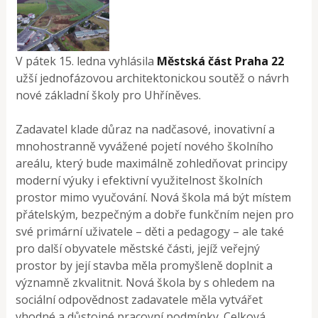
V pátek 15. ledna vyhlásila
Městská část Praha 22
užší jednofázovou architektonickou soutěž o návrh
nové základní školy pro Uhříněves.
Zadavatel klade důraz na nadčasové, inovativní a
mnohostranně vyvážené pojetí nového školního
areálu, který bude maximálně zohledňovat principy
moderní výuky i efektivní využitelnost školních
prostor mimo vyučování. Nová škola má být místem
přátelským, bezpečným a dobře funkčním nejen pro
své primární uživatele – děti a pedagogy – ale také
pro další obyvatele městské části, jejíž veřejný
prostor by její stavba měla promyšleně doplnit a
významně zkvalitnit. Nová škola by s ohledem na
sociální odpovědnost zadavatele měla vytvářet
vhodné a důstojné pracovní podmínky. Celková