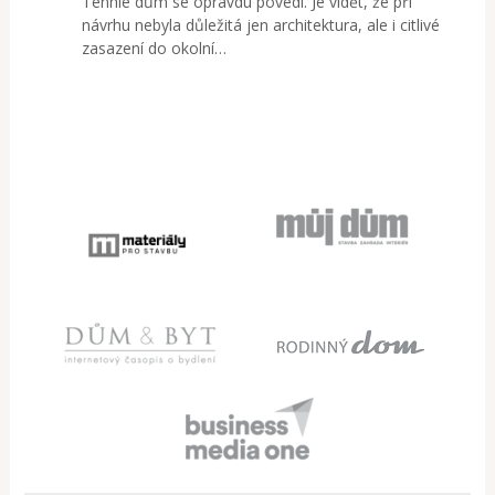
Tenhle dům se opravdu povedl. Je vidět, že při
návrhu nebyla důležitá jen architektura, ale i citlivé
zasazení do okolní…