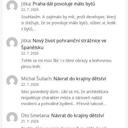
Jitka
:
Praha dál povoluje málo bytů
22. 7. 2026
Souhlasím. A zajímalo by mě, jestli developer, který
si stěžuje, že se povoluje málo bytů, vůbec ví, kolik
z bytů,…
Jitka
:
Nový život pohraniční strážnice ve
Španělsku
22. 7. 2026
Tohle se mi moc líbí. I s těmi obrazy a knihovnou
plnou knih.
Michal Šuliach
:
Návrat do krajiny dětství
22. 7. 2026
Moc povedený dům.. Líbí se mi, že architektura
respektuje charakter místa a zároveň nabízí
moderní a pohodlné bydlení... Přesně takové…
Oto Smetana
:
Návrat do krajiny dětství
21. 7. 2026