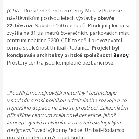
(ČTK) –
Rozšířené Centrum Černý Most v Praze se
návštěvníkům po dvou letech výstavby
otevře
22. března
. Nabídne 160 obchodů. Prodejní plocha se
zvýšila na 81 tis. metrů čtverečních, parkovacích míst
centrum nabídne 3200. ČTK to sdělil provozovatel
centra společnost Unibail-Rodamco.
Projekt byl
koncipován architekty britské společnosti
Benoy
.
Prostory centra jsou kompletně bezbariérové.
„
Použili jsme nejnovější materiály i technologie
v souladu s naší politikou udržitelného rozvoje a co
nejnižšího dopadu na životní prostředí. Zákazníkům
přinášíme centrum zcela nové generace, jehož
koncept vyniká unikátním a zároveň ekologickým
designem,“
uvedl výkonný ředitel Unibail-Rodamco
pro střední Evropu Arnaud Burlin.