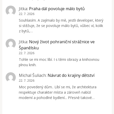
Jitka
:
Praha dál povoluje málo bytů
22. 7. 2026
Souhlasím. A zajímalo by mě, jestli developer, který
si stěžuje, že se povoluje málo bytů, vůbec ví, kolik
z bytů,…
Jitka
:
Nový život pohraniční strážnice ve
Španělsku
22. 7. 2026
Tohle se mi moc líbí. I s těmi obrazy a knihovnou
plnou knih.
Michal Šuliach
:
Návrat do krajiny dětství
22. 7. 2026
Moc povedený dům.. Líbí se mi, že architektura
respektuje charakter místa a zároveň nabízí
moderní a pohodlné bydlení... Přesně takové…