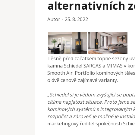
alternativních z
Autor
25. 8. 2022
×
Těsně před začátkem topné sezóny uvád
kamna Schiedel SARGAS a MIMAS v ko
Smooth Air. Portfolio komínových těle
o dvě cenově zajímavé varianty.
„Schiedel si je vědom zvyšující se popt
cítíme napjatost situace. Proto jsme s
komínových systémů s integrovaným k
rozpočet a zároveň je možné je instal
marketingový ředitel společnosti Schie