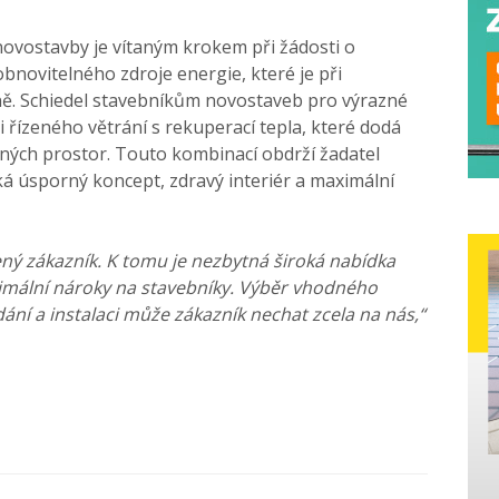
novostavby je vítaným krokem při žádosti o
obnovitelného zdroje energie, které je při
ně. Schiedel stavebníkům novostaveb pro výrazné
i řízeného větrání s rekuperací tepla, které dodá
ných prostor. Touto kombinací obdrží žadatel
ská úsporný koncept, zdravý interiér a maximální
jený zákazník. K tomu je nezbytná široká nabídka
imální nároky na stavebníky. Výběr vhodného
ání a instalaci může zákazník nechat zcela na nás,“