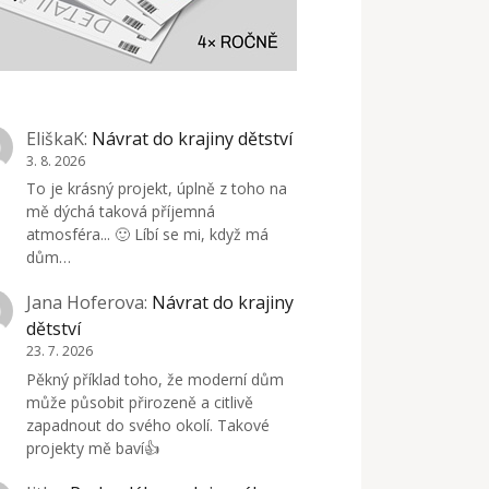
EliškaK
:
Návrat do krajiny dětství
3. 8. 2026
To je krásný projekt, úplně z toho na
mě dýchá taková příjemná
atmosféra... 🙂 Líbí se mi, když má
dům…
Jana Hoferova
:
Návrat do krajiny
dětství
23. 7. 2026
Pěkný příklad toho, že moderní dům
může působit přirozeně a citlivě
zapadnout do svého okolí. Takové
projekty mě baví👍