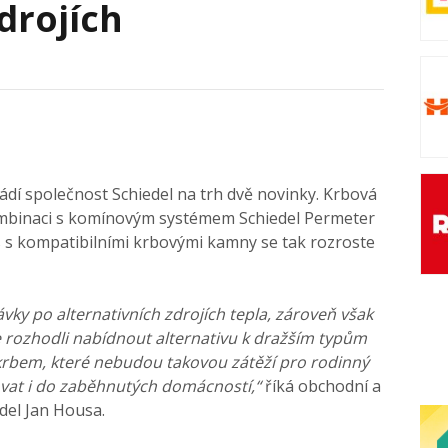
drojích
í společnost Schiedel na trh dvě novinky. Krbová
mbinaci s komínovým systémem Schiedel Permeter
s s kompatibilními krbovými kamny se tak rozroste
ávky po alternativních zdrojích tepla, zároveň však
e rozhodli nabídnout alternativu k dražším typům
rbem, které nebudou takovou zátěží pro rodinný
ovat i do zaběhnutých domácností,“
říká obchodní a
del Jan Housa.