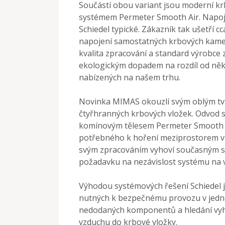
Součástí obou variant jsou moderní 
systémem Permeter Smooth Air. Napoj
Schiedel typické. Zákazník tak ušetří 
napojení samostatných krbových kame
kvalita zpracování a standard výrobce
ekologickým dopadem na rozdíl od někt
nabízených na našem trhu.
Novinka MIMAS okouzlí svým oblým tva
čtyřhranných krbových vložek. Odvod sp
komínovým tělesem Permeter Smooth Ai
potřebného k hoření meziprostorem v
svým zpracováním vyhoví současným s
požadavku na nezávislost systému na v
Výhodou systémových řešení Schiedel
nutných k bezpečnému provozu v jedno
nedodaných komponentů a hledání vyhov
vzduchu do krbové vložky.