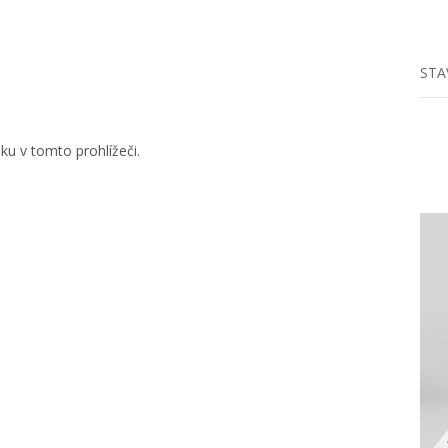
STA
u v tomto prohlížeči.