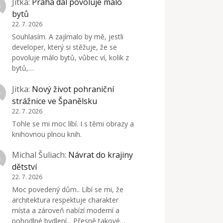
Jitka
:
Praha dál povoluje málo
bytů
22. 7. 2026
Souhlasím. A zajímalo by mě, jestli
developer, který si stěžuje, že se
povoluje málo bytů, vůbec ví, kolik z
bytů,…
Jitka
:
Nový život pohraniční
strážnice ve Španělsku
22. 7. 2026
Tohle se mi moc líbí. I s těmi obrazy a
knihovnou plnou knih.
Michal Šuliach
:
Návrat do krajiny
dětství
22. 7. 2026
Moc povedený dům.. Líbí se mi, že
architektura respektuje charakter
místa a zároveň nabízí moderní a
pohodlné bydlení... Přesně takové…