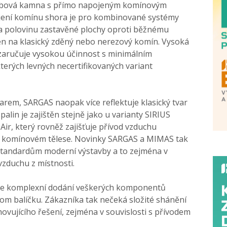
krbová kamna s přímo napojeným komínovým
ení komínu shora je pro kombinované systémy
cca polovinu zastavěné plochy oproti běžnému
n na klasický zděný nebo nerezový komín. Vysoká
 zaručuje vysokou účinnost s minimálním
erých levných necertifikovaných variant
rem, SARGAS naopak více reflektuje klasický tvar
alin je zajištěn stejně jako u varianty SIRIUS
r, který rovněž zajišťuje přívod vzduchu
 komínovém tělese. Novinky SARGAS a MIMAS tak
tandardům moderní výstavby a to zejména v
zduchu z místnosti.
 je komplexní dodání veškerých komponentů
m balíčku. Zákazníka tak nečeká složité shánění
ujícího řešení, zejména v souvislosti s přívodem