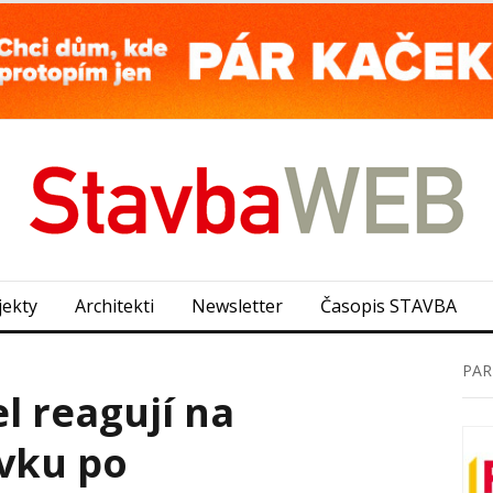
jekty
Architekti
Newsletter
Časopis STAVBA
PAR
l reagují na
vku po