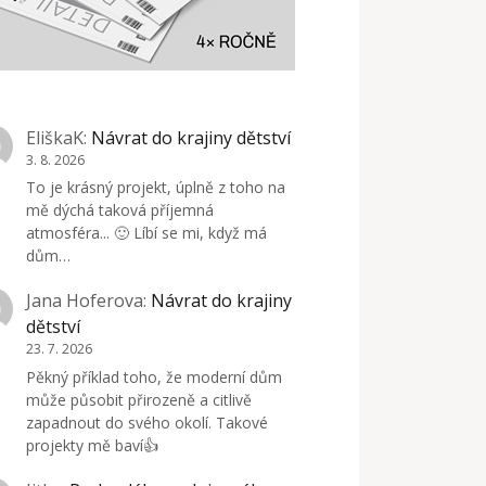
EliškaK
:
Návrat do krajiny dětství
3. 8. 2026
To je krásný projekt, úplně z toho na
mě dýchá taková příjemná
atmosféra... 🙂 Líbí se mi, když má
dům…
Jana Hoferova
:
Návrat do krajiny
dětství
23. 7. 2026
Pěkný příklad toho, že moderní dům
může působit přirozeně a citlivě
zapadnout do svého okolí. Takové
projekty mě baví👍