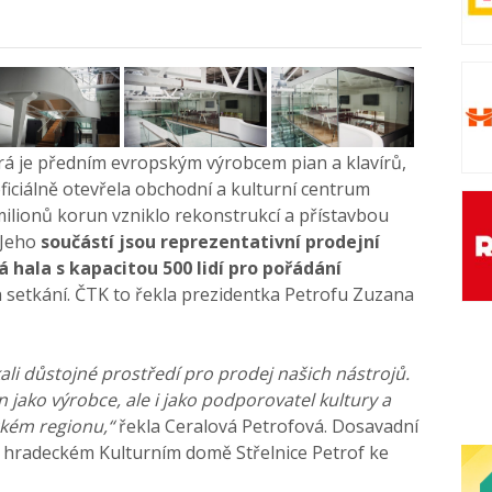
rá je předním evropským výrobcem pian a klavírů,
oficiálně otevřela obchodní a kulturní centrum
milionů korun vzniklo rekonstrukcí a přístavbou
 Jeho
součástí jsou reprezentativní prodejní
 hala s kapacitou 500 lidí pro pořádání
h setkání. ČTK to řekla prezidentka Petrofu Zuzana
li důstojné prostředí pro prodej našich nástrojů.
 jako výrobce, ale i jako podporovatel kultury a
kém regionu,“
řekla Ceralová Petrofová. Dosavadní
v hradeckém Kulturním domě Střelnice Petrof ke