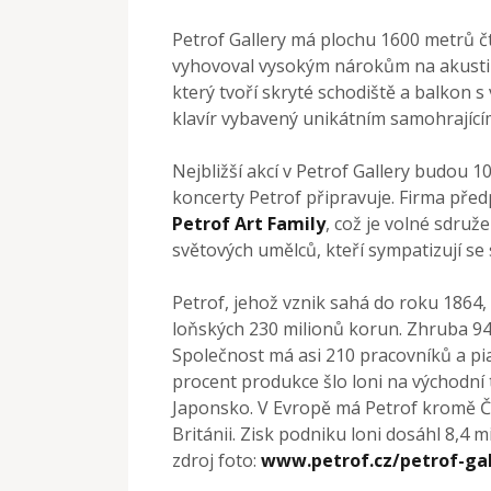
Petrof Gallery má plochu 1600 metrů č
vyhovoval vysokým nárokům na akustik
který tvoří skryté schodiště a balkon 
klavír vybavený unikátním samohrajíc
Nejbližší akcí v Petrof Gallery budou 
koncerty Petrof připravuje. Firma pře
Petrof Art Family
, což je volné sdruž
světových umělců, kteří sympatizují se 
Petrof, jehož vznik sahá do roku 1864
loňských 230 milionů korun. Zhruba 94
Společnost má asi 210 pracovníků a pia
procent produkce šlo loni na východní 
Japonsko. V Evropě má Petrof kromě Če
Británii. Zisk podniku loni dosáhl 8,4 m
zdroj foto:
www.petrof.cz/petrof-gal