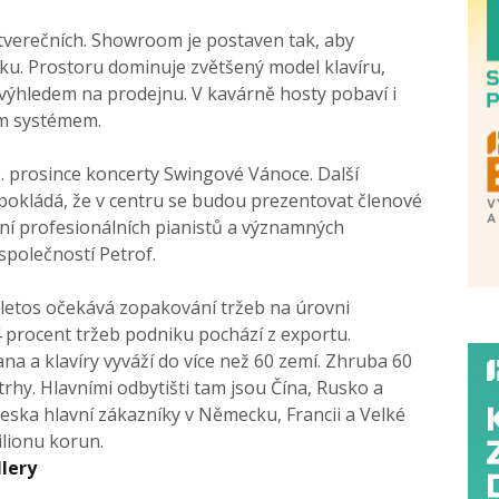
tverečních. Showroom je postaven tak, aby
u. Prostoru dominuje zvětšený model klavíru,
s výhledem na prodejnu. V kavárně hosty pobaví i
ím systémem.
10. prosince koncerty Swingové Vánoce. Další
dpokládá, že v centru se budou prezentovat členové
ení profesionálních pianistů a významných
společností Petrof.
, letos očekává zopakování tržeb na úrovni
 procent tržeb podniku pochází z exportu.
na a klavíry vyváží do více než 60 zemí. Zhruba 60
trhy. Hlavními odbytišti tam jsou Čína, Rusko a
ska hlavní zákazníky v Německu, Francii a Velké
ilionu korun.
lery