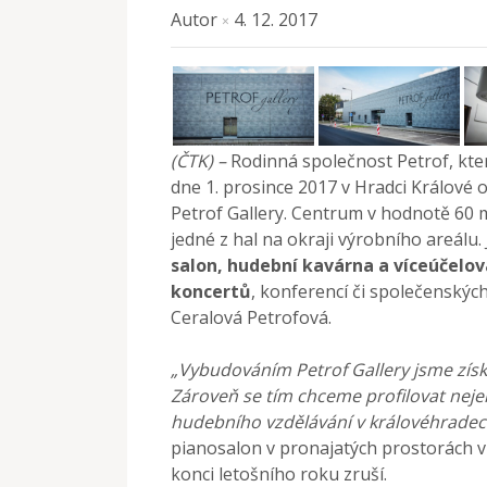
Autor
4. 12. 2017
×
(ČTK) –
Rodinná společnost Petrof, kte
dne 1. prosince 2017 v Hradci Králové 
Petrof Gallery. Centrum v hodnotě 60 
jedné z hal na okraji výrobního areálu.
salon, hudební kavárna a víceúčelová
koncertů
, konferencí či společenskýc
Ceralová Petrofová.
„Vybudováním Petrof Gallery jsme získa
Zároveň se tím chceme profilovat nejen
hudebního vzdělávání v královéhradec
pianosalon v pronajatých prostorách 
konci letošního roku zruší.