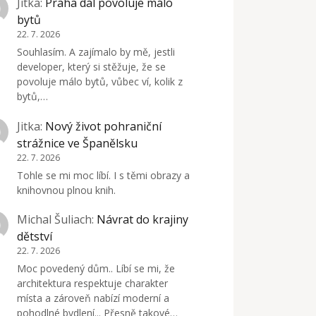
Jitka
:
Praha dál povoluje málo
bytů
22. 7. 2026
Souhlasím. A zajímalo by mě, jestli
developer, který si stěžuje, že se
povoluje málo bytů, vůbec ví, kolik z
bytů,…
Jitka
:
Nový život pohraniční
strážnice ve Španělsku
22. 7. 2026
Tohle se mi moc líbí. I s těmi obrazy a
knihovnou plnou knih.
Michal Šuliach
:
Návrat do krajiny
dětství
22. 7. 2026
Moc povedený dům.. Líbí se mi, že
architektura respektuje charakter
místa a zároveň nabízí moderní a
pohodlné bydlení... Přesně takové…