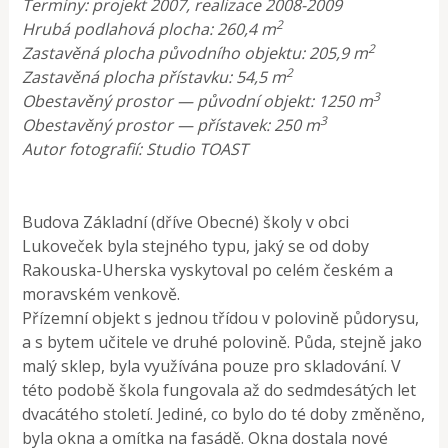
Termíny: projekt 2007, realizace 2008-2009
2
Hrubá podlahová plocha: 260,4 m
2
Zastavěná plocha původního objektu: 205,9 m
2
Zastavěná plocha přístavku: 54,5 m
3
Obestavěný prostor — původní objekt: 1250 m
3
Obestavěný prostor — přístavek: 250 m
Autor fotografií: Studio TOAST
Budova Základní (dříve Obecné) školy v obci
Lukoveček byla stejného typu, jaký se od doby
Rakouska-Uherska vyskytoval po celém českém a
moravském venkově.
Přízemní objekt s jednou třídou v polovině půdorysu,
a s bytem učitele ve druhé polovině. Půda, stejně jako
malý sklep, byla využívána pouze pro skladování. V
této podobě škola fungovala až do sedmdesátých let
dvacátého století. Jediné, co bylo do té doby změněno,
byla okna a omítka na fasádě. Okna dostala nové