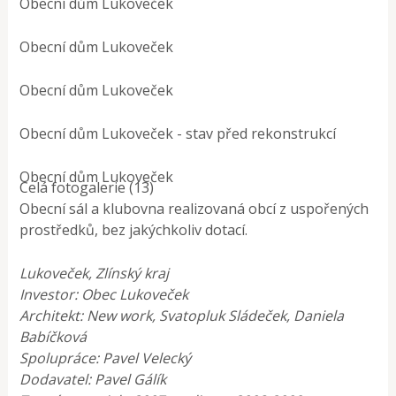
Obecní dům Lukoveček
Obecní dům Lukoveček
Obecní dům Lukoveček
Obecní dům Lukoveček - stav před rekonstrukcí
Obecní dům Lukoveček
Celá fotogalerie (13)
Obecní sál a klubovna realizovaná obcí z uspořených
prostředků, bez jakýchkoliv dotací.
Lukoveček, Zlínský kraj
Investor: Obec Lukoveček
Architekt: New work, Svatopluk Sládeček, Daniela
Babíčková
Spolupráce: Pavel Velecký
Dodavatel: Pavel Gálík