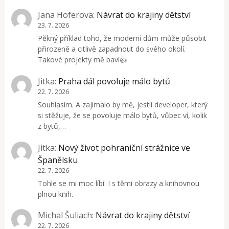
Jana Hoferova
:
Návrat do krajiny dětství
23. 7. 2026
Pěkný příklad toho, že moderní dům může působit
přirozeně a citlivě zapadnout do svého okolí.
Takové projekty mě baví👍
Jitka
:
Praha dál povoluje málo bytů
22. 7. 2026
Souhlasím. A zajímalo by mě, jestli developer, který
si stěžuje, že se povoluje málo bytů, vůbec ví, kolik
z bytů,…
Jitka
:
Nový život pohraniční strážnice ve
Španělsku
22. 7. 2026
Tohle se mi moc líbí. I s těmi obrazy a knihovnou
plnou knih.
Michal Šuliach
:
Návrat do krajiny dětství
22. 7. 2026