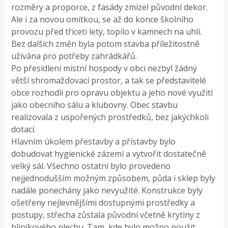
rozměry a proporce, z fasády zmizel původní dekor.
Ale i za novou omítkou, se až do konce školního
provozu před třiceti lety, topilo v kamnech na uhlí.
Bez dalších změn byla potom stavba příležitostně
užívána pro potřeby zahrádkářů.
Po přesídlení místní hospody v obci nezbyl žádný
větší shromažďovací prostor, a tak se představitelé
obce rozhodli pro opravu objektu a jeho nové využití
jako obecního sálu a klubovny. Obec stavbu
realizovala z uspořených prostředků, bez jakýchkoli
dotací.
Hlavním úkolem přestavby a přístavby bylo
dobudovat hygienické zázemí a vytvořit dostatečně
velký sál. Všechno ostatní bylo provedeno
nejjednodušším možným způsobem, půda i sklep byly
nadále ponechány jako nevyužité. Konstrukce byly
ošetřeny nejlevnějšími dostupnými prostředky a
postupy, střecha zůstala původní včetně krytiny z
hliníkového plechu. Tam, kde bylo možno použít