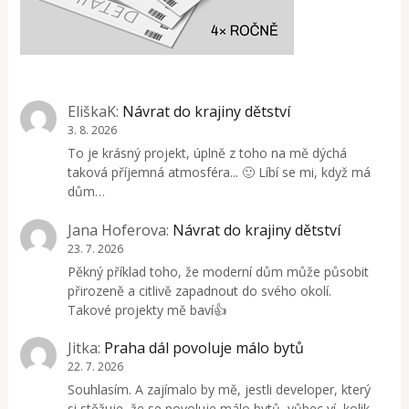
EliškaK
:
Návrat do krajiny dětství
3. 8. 2026
To je krásný projekt, úplně z toho na mě dýchá
taková příjemná atmosféra... 🙂 Líbí se mi, když má
dům…
Jana Hoferova
:
Návrat do krajiny dětství
23. 7. 2026
Pěkný příklad toho, že moderní dům může působit
přirozeně a citlivě zapadnout do svého okolí.
Takové projekty mě baví👍
Jitka
:
Praha dál povoluje málo bytů
22. 7. 2026
Souhlasím. A zajímalo by mě, jestli developer, který
si stěžuje, že se povoluje málo bytů, vůbec ví, kolik