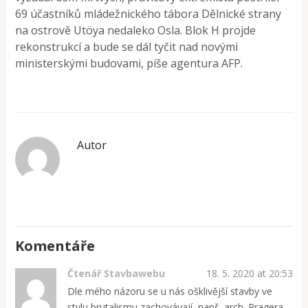
69 účastníků mládežnického tábora Dělnické strany
na ostrově Utöya nedaleko Osla. Blok H projde
rekonstrukcí a bude se dál tyčit nad novými
ministerskými budovami, píše agentura AFP.
Autor
Komentáře
Čtenář Stavbawebu
18. 5. 2020 at 20:53
Dle mého názoru se u nás ošklivější stavby ve
stylu brutalismu zachovávají, např, arch. Pragera,