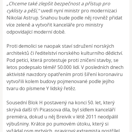
„Chceme také zlepšit bezpečnost a přístup pro
cyklisty a pěší,“
uvedl nyní ministr pro modernizaci
Nikolai Astrup. Snahou bude podle něj rovněž přidat
více zeleně a vytvořit kanceláře pro ministry
odpovídající moderní době.
Proti demolici se naopak staví sdružení norských
architektů či ředitelství norského kulturního dědictví.
Pod petici, která protestuje proti zničení stavby, se
letos podepsalo téměř 50.000 lidí. V posledních dnech
aktivisté navzdory opatřením proti šíření koronaviru
vytvořili kolem budovy pojmenované podle jejího
tvaru do písmene Y lidský řetěz.
Sousední Blok H postavený na konci 50. let, který
skrývá další tři Picassova díla, byl sídlem kanceláří
premiéra, dokud u něj Breivik v létě 2011 neodpálil
výbušniny. Krátce po pumovém útoku, který si
vyžádal osm mrtvých, pravicový extremista postřílel