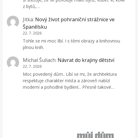
z bytů,…
Jitka
:
Nový život pohraniční strážnice ve
Španělsku
22. 7. 2026
Tohle se mi moc líbí. I s těmi obrazy a knihovnou
plnou knih.
Michal Šuliach
:
Návrat do krajiny dětství
22. 7. 2026
Moc povedený dům.. Líbí se mi, že architektura
respektuje charakter místa a zároveň nabízí
moderní a pohodlné bydlení... Přesně takové…