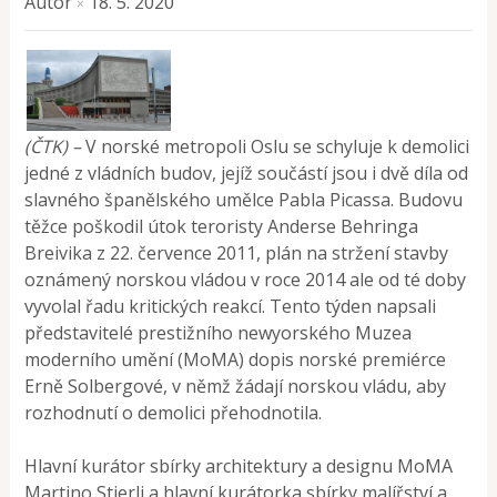
Autor
18. 5. 2020
×
(ČTK) –
V norské metropoli Oslu se schyluje k demolici
jedné z vládních budov, jejíž součástí jsou i dvě díla od
slavného španělského umělce Pabla Picassa. Budovu
těžce poškodil útok teroristy Anderse Behringa
Breivika z 22. července 2011, plán na stržení stavby
oznámený norskou vládou v roce 2014 ale od té doby
vyvolal řadu kritických reakcí. Tento týden napsali
představitelé prestižního newyorského Muzea
moderního umění (MoMA) dopis norské premiérce
Erně Solbergové, v němž žádají norskou vládu, aby
rozhodnutí o demolici přehodnotila.
Hlavní kurátor sbírky architektury a designu MoMA
Martino Stierli a hlavní kurátorka sbírky malířství a