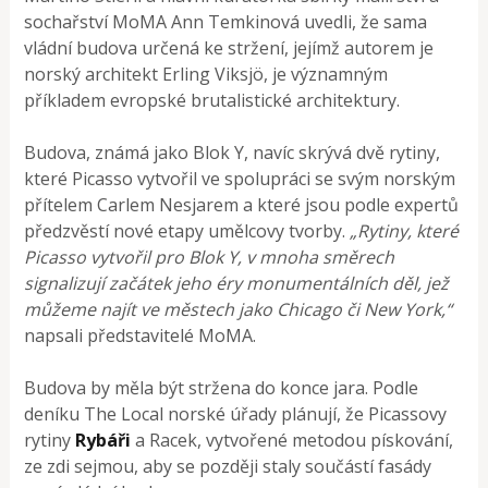
sochařství MoMA Ann Temkinová uvedli, že sama
vládní budova určená ke stržení, jejímž autorem je
norský architekt Erling Viksjö, je významným
příkladem evropské brutalistické architektury.
Budova, známá jako Blok Y, navíc skrývá dvě rytiny,
které Picasso vytvořil ve spolupráci se svým norským
přítelem Carlem Nesjarem a které jsou podle expertů
předzvěstí nové etapy umělcovy tvorby.
„Rytiny, které
Picasso vytvořil pro Blok Y, v mnoha směrech
signalizují začátek jeho éry monumentálních děl, jež
můžeme najít ve městech jako Chicago či New York,“
napsali představitelé MoMA.
Budova by měla být stržena do konce jara. Podle
deníku The Local norské úřady plánují, že Picassovy
rytiny
Rybáři
a Racek, vytvořené metodou pískování,
ze zdi sejmou, aby se později staly součástí fasády