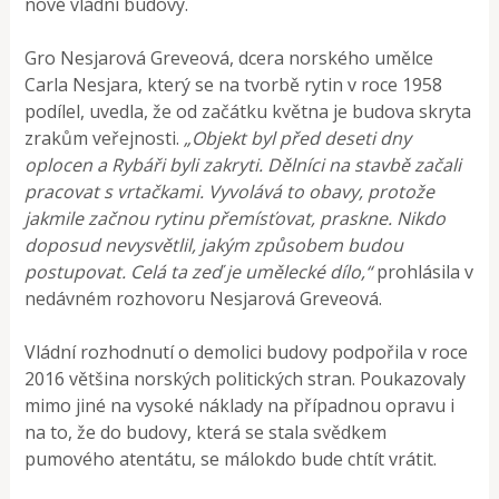
nové vládní budovy.
Gro Nesjarová Greveová, dcera norského umělce
Carla Nesjara, který se na tvorbě rytin v roce 1958
podílel, uvedla, že od začátku května je budova skryta
zrakům veřejnosti.
„Objekt byl před deseti dny
oplocen a Rybáři byli zakryti. Dělníci na stavbě začali
pracovat s vrtačkami. Vyvolává to obavy, protože
jakmile začnou rytinu přemísťovat, praskne. Nikdo
doposud nevysvětlil, jakým způsobem budou
postupovat. Celá ta zeď je umělecké dílo,“
prohlásila v
nedávném rozhovoru Nesjarová Greveová.
Vládní rozhodnutí o demolici budovy podpořila v roce
2016 většina norských politických stran. Poukazovaly
mimo jiné na vysoké náklady na případnou opravu i
na to, že do budovy, která se stala svědkem
pumového atentátu, se málokdo bude chtít vrátit.